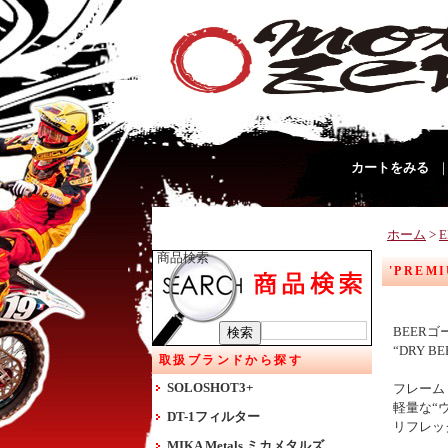
カートをみる
ホーム
>
商品検索
'PRE
BEER
“DRY
取扱ブランドから探す
SOLOSHOT3+
フレーム
軽量な“
DT-1フィルター
リフレッ
MIKA Metals ミカメタルズ