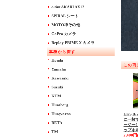
e-tint AKARI AX12
SPIRAL シート
MOTO禅その他
GoPro カメラ
Replay PRIME X カメラ
車種から探す
Honda
この商
Yamaha
Kawasaki
Suzuki
KTM
Husaberg
Husqvarna
EKS 
に一枚
BETA
ージー）
ップホ
TM
2,400円