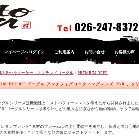
｜
マイページへログイン
｜
ご利用案内
｜
お問い合せ
｜
お客様の声
EKS Brand:イーケーエスブランドゴーグル
>
PREMIUM BEER
MIUM BEER'' ゴーグル アンチフォグコーティングレンズ PBR 、
ゴーグルシリーズは機能性とコストパフォーマンスを考えながら開発されました
 BEER”ゴーグルシリーズは埃や汗などの進入を防ぎながら顔の輪郭にそって
：
ウレタンブレンド” 素材のフレームは強度と柔軟性を両立し、保護と着け心
クス素材を使うことで様々な顔の形にジャストフィットします。