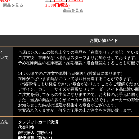
(税込)
ド）
商品を見る
2,500円(税込)
商品を見る
お買い物ガイド
と
当店はシステムの都合上全ての商品を「在庫あり」と表記していま
ついて
ご注文後、在庫がない場合はスタッフよりお知らせしております。
予め在庫商品の在庫確認・納期確認・適合確認をすることも可能で
14：00までのご注文で原則当日発送可(営業日に限ります）
在庫がございます商品については即日発送することができます。
（*諸事情により発送できない場合がありますことをご理解くださ
デザイン、カラー、サイズが豊富なセミオーダーメイド品に近い商
ご注文を受けてからの生産になりますので、お客様のお手元に届
また、当店の商品の多くがメーカー直輸入品です。メーカーの都合
お知らせした納期の遅延が発生する場合がございます。
大変恐れ入りますが、何卒ご了承の上ご注文をお願い致します。
い方法
クレジットカード決済
代金引換
銀行振込（前払い）
郵便振替（前払い）