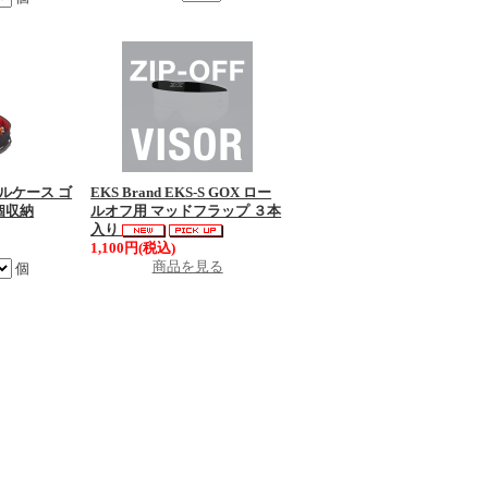
ーグルケース ゴ
EKS Brand EKS-S GOX ロー
個収納
ルオフ用 マッドフラップ ３本
入り
1,100円(税込)
商品を見る
個