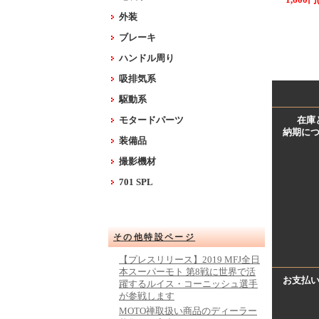
1,600円
外装
ブレーキ
ハンドル周り
吸排気系
駆動系
モタードパーツ
在庫
納期に
装備品
撮影機材
701 SPL
その他特設ページ
【プレスリリース】2019 MFJ全日
本スーパーモト 第8戦に世界で活
お支払
躍するルイス・コーニッシュ選手
が参戦します
MOTO禅取扱い商品のディーラー