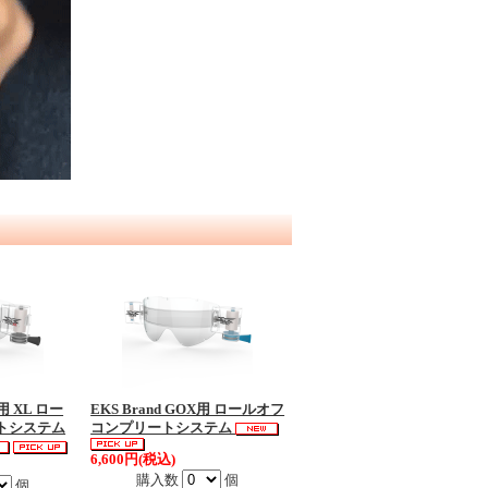
S用 XL ロー
EKS Brand GOX用 ロールオフ
トシステム
コンプリートシステム
6,600円(税込)
購入数
個
個