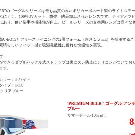
 BEER”のゴーグルシリーズは最も品質の高いポリカーボネート製のライトス
れにくく、100%UVカット、防傷、防曇加工されたレンズです。ティアオフ
にあり、使い勝手や機能性が向上。ビールシリーズの交換用レンズは様々な
：
高いEO15とフリースライニングの2層フォーム（厚さ１５mm）を採用する
素晴らしいフィット感と吸湿発散性に優れた快適性を実現。
プ：
ができるダブルバックル式ストラップは裏にズレ防止にシリコンがついてお
ます。
カラー：ホワイト
タイプ：GOX
 クリアブルー
'PREMIUM BEER'' ゴーグル
ブルー
サマーセール 10% off :
8