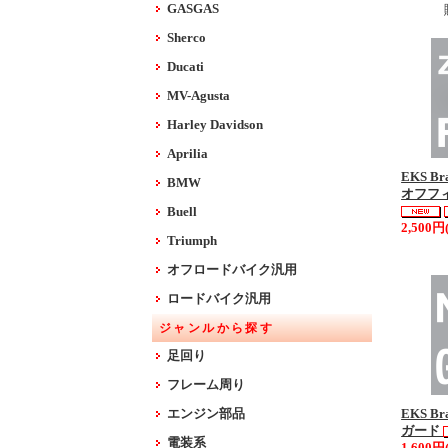
GASGAS
Sherco
Ducati
MV-Agusta
Harley Davidson
Aprilia
EKS Br
BMW
オフフィ
Buell
2,500円
Triumph
オフロードバイク汎用
ロードバイク汎用
ジャンルから探す
足回り
フレーム周り
エンジン部品
EKS Br
ガード
電装系