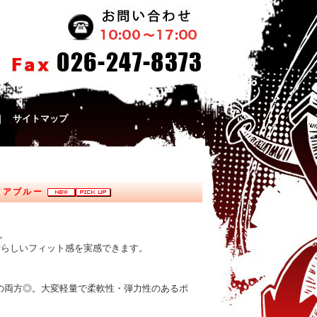
｜
サイトマップ
クリアブルー
。
素晴らしいフィット感を実感できます。
地の両方◎。大変軽量で柔軟性・弾力性のあるポ