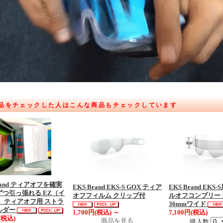
品をチェックした人はこんな商品もチェックしています
Brand ティアオフを確実
EKS Brand EKS-S GOX ティア
EKS Brand EKS-
ずつ引っ張れる EZ（イ
オフフィルム クリップ付
ルオフコンプリー
 ティアオフ用 ストラ
36mmワイド
ルダー
1,700円(税込)
～
7,100円(税込)
(税込)
商品を見る
購入数