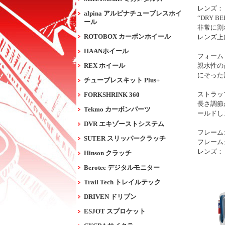
レンズ：
alpina アルピナチューブレスホイ
“DRY
ール
非常に割
ROTOBOX カーボンホイール
レンズ上
HAANホイール
フォーム
REX ホイール
親水性の
にそった
チューブレスキット Plus+
ストラッ
FORKSHRINK 360
長さ調節
Tekmo カーボンパーツ
ールドし
DVR エキゾーストシステム
フレーム
SUTER スリッパークラッチ
フレーム
レンズ：
Hinson クラッチ
Berotec デジタルモニター
Trail Tech トレイルテック
DRIVEN ドリブン
ESJOT スプロケット