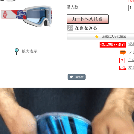
[
購入数:
返
拡大表示
レ
こ
友