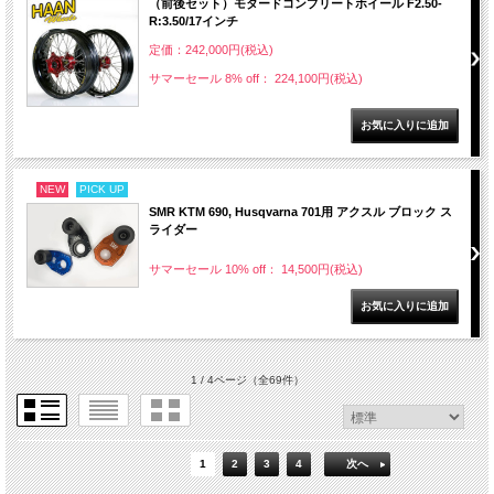
（前後セット）モタードコンプリートホイール F2.50-
R:3.50/17インチ
定価：242,000円(税込)
サマーセール 8% off： 224,100円(税込)
NEW
PICK UP
SMR KTM 690, Husqvarna 701用 アクスル ブロック ス
ライダー
サマーセール 10% off： 14,500円(税込)
1 / 4ページ
（全69件）
1
2
3
4
次へ