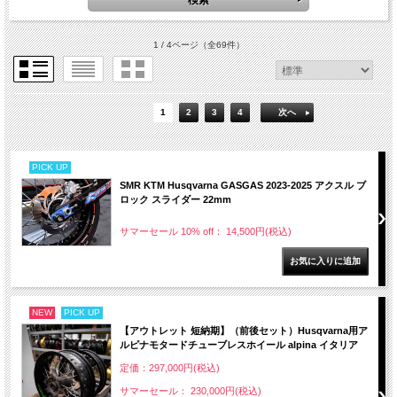
1 / 4ページ
（全69件）
1
2
3
4
次へ
PICK UP
SMR KTM Husqvarna GASGAS 2023-2025 アクスル ブ
ロック スライダー 22mm
サマーセール 10% off： 14,500円(税込)
NEW
PICK UP
【アウトレット 短納期】（前後セット）Husqvarna用ア
ルピナモタードチューブレスホイール alpina イタリア
定価：297,000円(税込)
サマーセール： 230,000円(税込)