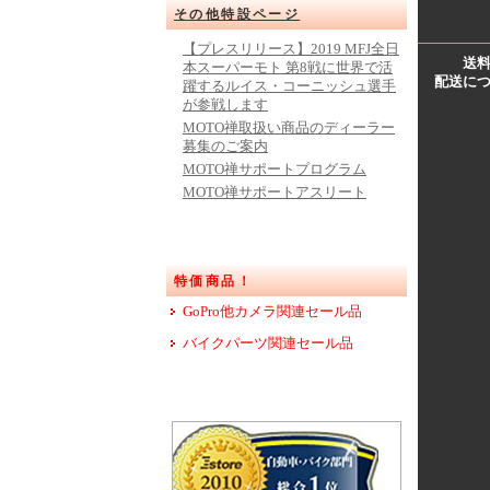
その他特設ページ
【プレスリリース】2019 MFJ全日
送
本スーパーモト 第8戦に世界で活
配送に
躍するルイス・コーニッシュ選手
が参戦します
MOTO禅取扱い商品のディーラー
募集のご案内
MOTO禅サポートプログラム
MOTO禅サポートアスリート
特価商品！
GoPro他カメラ関連セール品
バイクパーツ関連セール品