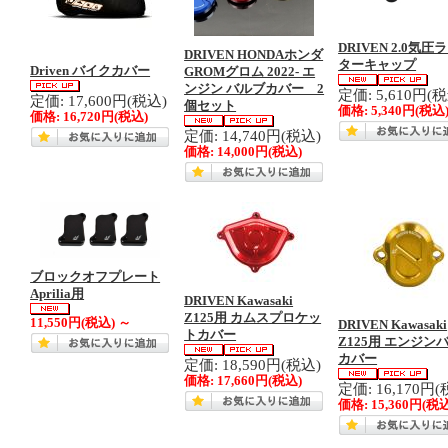
DRIVEN 2.0気圧
DRIVEN HONDAホンダ
ターキャップ
Driven バイクカバー
GROMグロム 2022- エ
ンジン バルブカバー 2
定価: 5,610円(
定価: 17,600円(税込)
個セット
価格:
5,340円
(税込
価格:
16,720円
(税込)
定価: 14,740円(税込)
価格:
14,000円
(税込)
ブロックオフプレート
Aprilia用
DRIVEN Kawasaki
Z125用 カムスプロケッ
11,550円
(税込)
～
DRIVEN Kawasaki
トカバー
Z125用 エンジン
カバー
定価: 18,590円(税込)
価格:
17,660円
(税込)
定価: 16,170円(
価格:
15,360円
(税込