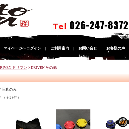
｜
マイページへログイン
｜
ご利用案内
｜
お問い合せ
｜
お客様の声
DRIVEN ドリブン
> DRIVEN その他
/ 写真のみ
件 （全28件）