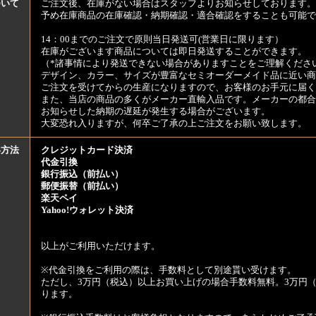
ついて
ご注文後、在庫がない場合はスタッフよりお知らせしております。
予め在庫商品の在庫確認・納期確認・適合確認をすることも可能で
14：00までのご注文で原則当日発送可(営業日に限ります）
在庫がございます商品については即日発送することができます。
（*諸事情により発送できない場合がありますことをご理解くださ
デザイン、カラー、サイズが豊富なセミオーダーメイド品に近い商
ご注文を受けてからの生産になりますので、お客様のお手元に届
また、当店の商品の多くがメーカー直輸入品です。メーカーの都合
お知らせした納期の遅延が発生する場合がございます。
大変恐れ入りますが、何卒ご了承の上ご注文をお願い致します。
い方法
クレジットカード決済
代金引換
銀行振込（前払い）
郵便振替（前払い）
楽天ペイ
Yahoo!ウォレット決済
以上がご利用いただけます。
※代金引換をご利用の際は、手数料として別途貰い受けます。
ただし、3万円（税込）以上お買い上げの場合手数料無料。3万円（
ります。