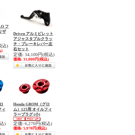
ALO フ
リザ
Driven アルミビレット
アジャスタブルクラッ
チ・ブレーキレバー左
税込)
右セット
)
定価: 34,100円(税込)
価格:
31,000円
(税込)
グロ
Honda GROM（グロ
フィ
ム）125用 オイルフィ
ラープラグ (小)
税込)
定価: 6,270円(税込)
)
価格:
5,970円
(税込)