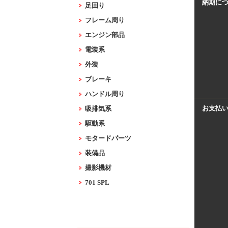
納期に
足回り
フレーム周り
エンジン部品
電装系
外装
ブレーキ
ハンドル周り
お支払
吸排気系
駆動系
モタードパーツ
装備品
撮影機材
701 SPL