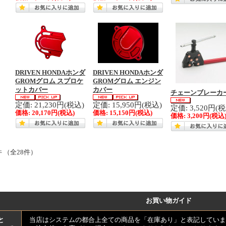
DRIVEN HONDAホンダ
DRIVEN HONDAホンダ
GROMグロム スプロケ
GROMグロム エンジン
ットカバー
カバー
チェーンブレーカ
定価: 21,230円(税込)
定価: 15,950円(税込)
定価: 3,520円(
価格:
20,170円
(税込)
価格:
15,150円
(税込)
価格:
3,200円
(税込
件 （全28件）
お買い物ガイド
と
当店はシステムの都合上全ての商品を「在庫あり」と表記していま