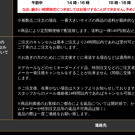
※複数点ご注文の場合、一番大きいサイズの商品の送料が最終的な
※商品により定型郵便物で配送致します。送料は一律140円(税込)
文の
ご注文のキャンセルは基本ご注文より24時間以内であれば受付可
セル
ご了承の上ご注文をお願いします。
ついて
※お急ぎの方のためにご注文後すぐに発送する場合などは適用外と
※デカールなどのセミオーダーメイド品、特別注文などのご注文者
メーカー発注後キャンセルをすることが出来ません（同様に交換・
します。
※ご注文後、在庫がない場合はスタッフよりお知らせしております
スタッフからのメール連絡後24時間以内であればキャンセル可能
※商品到着後のお客様のご都合による返品については開封前で、か
ムオーダーや特別注文品等の返品不可商品は除く）
返品の際は一度ご連絡をお願い致します。
連絡先