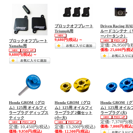
ブロックオフプレート
Driven Racing H
Triumph用
ルードコンテナ（
ーバータンク）
9,680円
(税込)
～
ブロックオフプレート
定価: 26,950円(
Yamaha用
価格:
25,600円
(税込
9,680円
(税込)
～
Honda GROM（グロ
Honda GROM（グロ
Honda GROM（
ム）125用 オイルフィ
ム）125用 オイルフィ
ム）125用 オイル
ラープラグ ディップス
ラープラグ 2個セット
ラープラグ (大)
ティック
(小+大)
定価: 7,370円(
定価: 10,450円(税込)
定価: 13,200円(税込)
価格:
7,000円
(税込
価格:
9,950円
(税込)
価格:
12,500円
(税込)