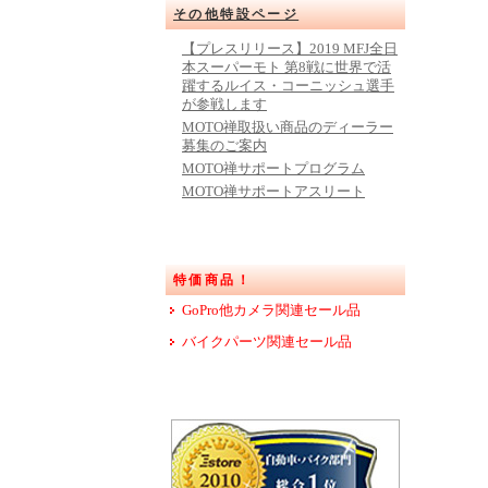
その他特設ページ
【プレスリリース】2019 MFJ全日
本スーパーモト 第8戦に世界で活
躍するルイス・コーニッシュ選手
が参戦します
MOTO禅取扱い商品のディーラー
募集のご案内
MOTO禅サポートプログラム
MOTO禅サポートアスリート
特価商品！
GoPro他カメラ関連セール品
バイクパーツ関連セール品