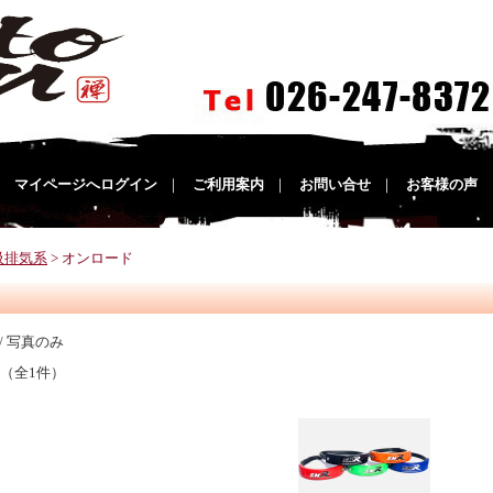
｜
マイページへログイン
｜
ご利用案内
｜
お問い合せ
｜
お客様の声
吸排気系
> オンロード
/ 写真のみ
 （全1件）