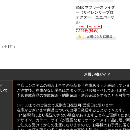
SMR マフラースライダ
ー（サイレンサープロ
テクター） ユニバーサ
ル
7,590円
(税込)
 （全1件）
お買い物ガイド
と
当店はシステムの都合上全ての商品を「在庫あり」と表記していま
ついて
ご注文後、在庫がない場合はスタッフよりお知らせしております。
予め在庫商品の在庫確認・納期確認・適合確認をすることも可能で
14：00までのご注文で原則当日発送可(営業日に限ります）
在庫がございます商品については即日発送することができます。
（*諸事情により発送できない場合がありますことをご理解くださ
デザイン、カラー、サイズが豊富なセミオーダーメイド品に近い商
ご注文を受けてからの生産になりますので、お客様のお手元に届