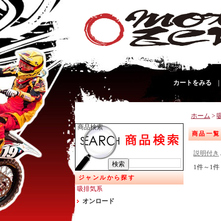
カートをみる
ホーム
>
商品検索
商品一覧
説明付き
1件～1件
ジャンルから探す
吸排気系
オンロード