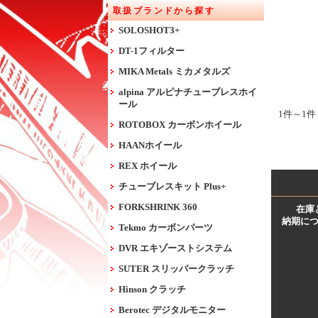
取扱ブランドから探す
SOLOSHOT3+
DT-1フィルター
MIKA Metals ミカメタルズ
alpina アルピナチューブレスホイ
ール
1件～1件
ROTOBOX カーボンホイール
HAANホイール
REX ホイール
チューブレスキット Plus+
FORKSHRINK 360
在庫
納期に
Tekmo カーボンパーツ
DVR エキゾーストシステム
SUTER スリッパークラッチ
Hinson クラッチ
Berotec デジタルモニター