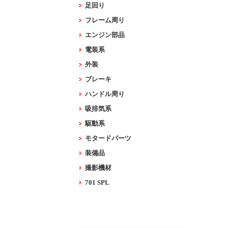
足回り
フレーム周り
エンジン部品
電装系
外装
ブレーキ
ハンドル周り
吸排気系
駆動系
モタードパーツ
装備品
撮影機材
701 SPL