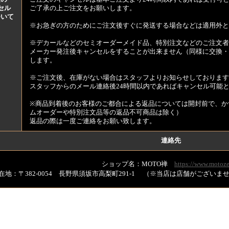
セル
ご了承の上ご注文をお願いします。
ついて
※お急ぎの方のためにご注文後すぐに発送する場合などは適用外と
※デカールなどのセミオーダーメイド品、特別注文などのご注文者
メーカー発注後キャンセルをすることが出来ません（同様に交換・
します。
※ご注文後、在庫がない場合はスタッフよりお知らせしております
スタッフからのメール連絡後24時間以内であればキャンセル可能
※商品到着後のお客様のご都合による返品については開封前で、か
ムオーダーや特別注文品等の返品不可商品は除く）
返品の際は一度ご連絡をお願い致します。
連絡先
ショップ名：MOTO禅
https://www.motoze
在地：〒382-0054 長野県須坂市高梨町291-1 （※当店は店舗がござい