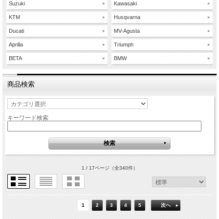
Suzuki
Kawasaki
KTM
Husqvarna
Ducati
MV-Agusta
Aprilia
Triumph
BETA
BMW
商品検索
キーワード検索
1 / 17ページ
（全340件）
1
2
3
4
5
次へ