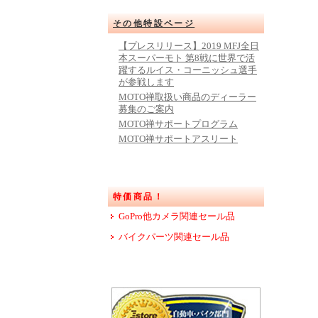
その他特設ページ
【プレスリリース】2019 MFJ全日
本スーパーモト 第8戦に世界で活
躍するルイス・コーニッシュ選手
が参戦します
MOTO禅取扱い商品のディーラー
募集のご案内
MOTO禅サポートプログラム
MOTO禅サポートアスリート
特価商品！
GoPro他カメラ関連セール品
バイクパーツ関連セール品