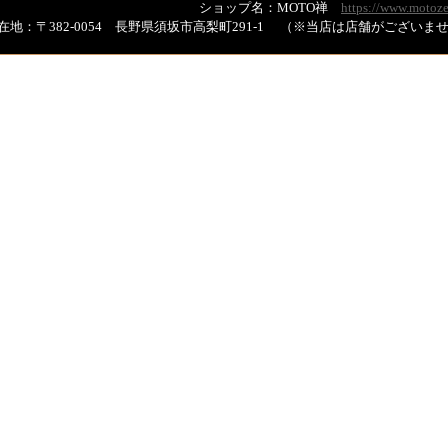
ショップ名：MOTO禅
https://www.motoze
在地：〒382-0054 長野県須坂市高梨町291-1 （※当店は店舗がござい