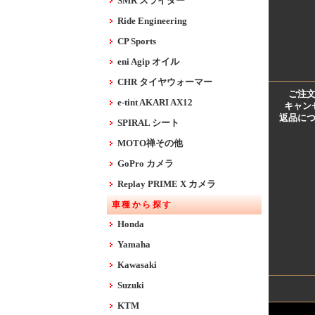
SMR スライダー
Ride Engineering
CP Sports
eni Agip オイル
CHR タイヤウォーマー
ご注
e-tint AKARI AX12
キャン
返品に
SPIRAL シート
MOTO禅その他
GoPro カメラ
Replay PRIME X カメラ
車種から探す
Honda
Yamaha
Kawasaki
Suzuki
KTM