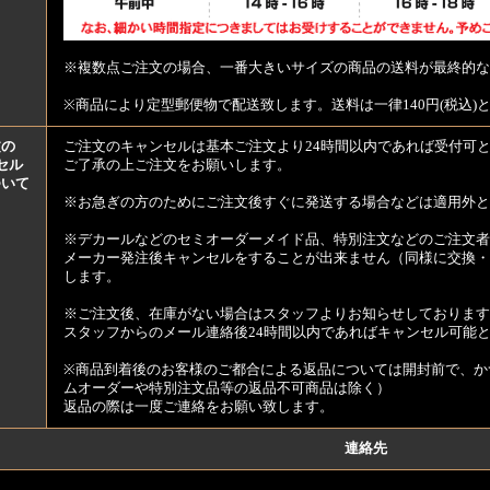
※複数点ご注文の場合、一番大きいサイズの商品の送料が最終的な
※商品により定型郵便物で配送致します。送料は一律140円(税込)
文の
ご注文のキャンセルは基本ご注文より24時間以内であれば受付可
セル
ご了承の上ご注文をお願いします。
ついて
※お急ぎの方のためにご注文後すぐに発送する場合などは適用外と
※デカールなどのセミオーダーメイド品、特別注文などのご注文者
メーカー発注後キャンセルをすることが出来ません（同様に交換・
します。
※ご注文後、在庫がない場合はスタッフよりお知らせしております
スタッフからのメール連絡後24時間以内であればキャンセル可能
※商品到着後のお客様のご都合による返品については開封前で、か
ムオーダーや特別注文品等の返品不可商品は除く）
返品の際は一度ご連絡をお願い致します。
連絡先