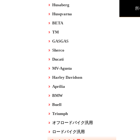
Husaberg
所
Husqvarna
BETA
TM
GASGAS
Sherco
Ducati
MV-Agusta
Harley Davidson
Aprilia
BMW
Buell
Triumph
オフロードバイク汎用
ロードバイク汎用