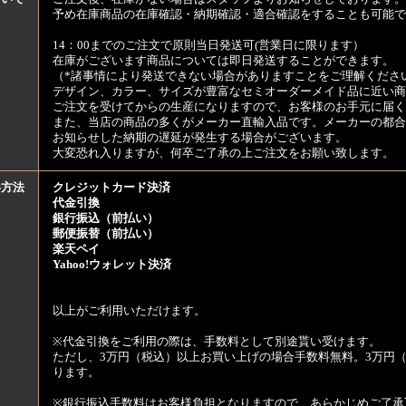
予め在庫商品の在庫確認・納期確認・適合確認をすることも可能で
14：00までのご注文で原則当日発送可(営業日に限ります）
在庫がございます商品については即日発送することができます。
（*諸事情により発送できない場合がありますことをご理解くださ
デザイン、カラー、サイズが豊富なセミオーダーメイド品に近い商
ご注文を受けてからの生産になりますので、お客様のお手元に届
また、当店の商品の多くがメーカー直輸入品です。メーカーの都合
お知らせした納期の遅延が発生する場合がございます。
大変恐れ入りますが、何卒ご了承の上ご注文をお願い致します。
い方法
クレジットカード決済
代金引換
銀行振込（前払い）
郵便振替（前払い）
楽天ペイ
Yahoo!ウォレット決済
以上がご利用いただけます。
※代金引換をご利用の際は、手数料として別途貰い受けます。
ただし、3万円（税込）以上お買い上げの場合手数料無料。3万円（
ります。
※銀行振込手数料はお客様負担となりますので、あらかじめご了承