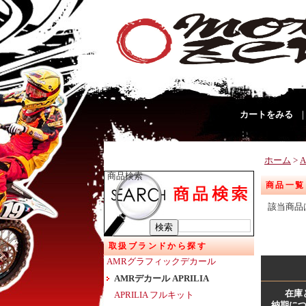
カートをみる
ホーム
>
商品検索
商品一覧
該当商品
取扱ブランドから探す
AMRグラフィックデカール
AMRデカール APRILIA
在庫
APRILIA フルキット
納期に