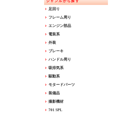
ジャンルから探す
足回り
フレーム周り
エンジン部品
電装系
外装
ブレーキ
ハンドル周り
吸排気系
駆動系
モタードパーツ
装備品
撮影機材
701 SPL