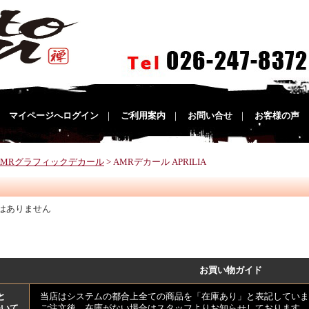
｜
マイページへログイン
｜
ご利用案内
｜
お問い合せ
｜
お客様の声
AMRグラフィックデカール
> AMRデカール APRILIA
はありません
お買い物ガイド
と
当店はシステムの都合上全ての商品を「在庫あり」と表記していま
ついて
ご注文後、在庫がない場合はスタッフよりお知らせしております。