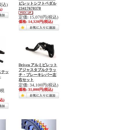
ビレットシフトペダル
税込)
23417670378
)
定価: 15,070円(税込)
価格:
14,320円
(税込)
Driven アルミビレット
アジャスタブルクラッ
クステッ
チ・ブレーキレバー左
-
右セット
定価: 34,100円(税込)
価格:
31,000円
(税込)
(税
込)