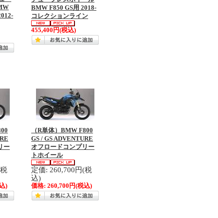
MW
BMW F850 GS用 2018-
012-
コレクションライン
455,400円
(税込)
00
（R単体）BMW F800
URE
GS / GS ADVENTURE
リー
オフロードコンプリー
トホイール
(税
定価: 260,700円(税
込)
込)
価格:
260,700円
(税込)