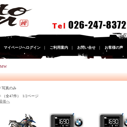
｜
マイページへログイン
｜
ご利用案内
｜
お問い合せ
｜
お客様の声
BMW
/ 写真のみ
件 （全47件） 1/2ページ
最後へ