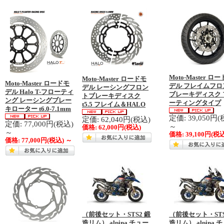
Moto-Master ロ
Moto-Master ロードモ
Moto-Master ロードモ
デル フレイムフロ
デル レーシングフロン
デル Halo T-フローティ
ブレーキディスク 
トブレーキディスク
ング レーシングブレー
ーティングタイプ
t5.5 フレイム＆HALO
キローター t6.0-7.1mm
定価: 39,050円(
定価: 62,040円(税込)
定価: 77,000円(税込)
～
価格:
62,000円
(税込)
～
価格:
39,100円
(税
価格:
77,000円
(税込)
～
（前後セット・STS2 鍛
（前後セット・STS
造リム） alpina チュー
造リム） alpina 