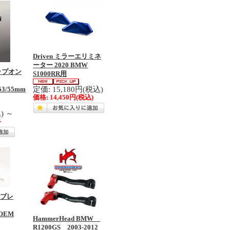
Driven ミラーエリミネ
ーター 2020 BMW
リップオン
S1000RR用
定価: 15,180円(税込)
/53/55mm
価格:
14,450円
(税込)
込)
～
～
造ブレ
 OEM
HammerHead BMW
1
R1200GS 2003-2012