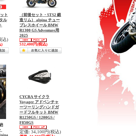
ピット
（前後セット・STS2 鍛
タル
造リム） alpina チュー
ト
ブレスホイール BMW
R1300 GS Adventure用
2025
税込)
)
532,400円
(税込)
CYCRA サイクラ
Voyager アドベンチャ
ーツーリングハンドガ
ードフルキット BMW
R1250GS / 1200GS /
F850GS
納
・
定価: 34,100円(税込)
pina