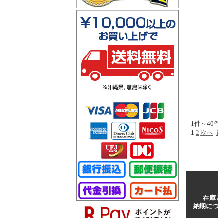
1件～40
1
2
次へ
在庫
納期に