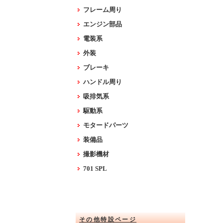
フレーム周り
エンジン部品
電装系
外装
ブレーキ
ハンドル周り
吸排気系
駆動系
モタードパーツ
装備品
撮影機材
701 SPL
その他特設ページ