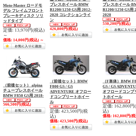
ブレスホイール BMW
ブレスホイール B
Moto-Master ロードモ
R1200/1250 GS用 2012-
R1200/1250 GS用 2
デル フレイムフロント
2020 コレクションライ
2020
ブレーキディスク ソリ
ン
ッドタイプ
530,200円
(税込)
426,800円
(税込)
定価: 13,970円(税込)
～
価格:
14,000円
(税込)
～
（前後セット）BMW
（F単体）BMW F8
（前後セット） alpina
F800 GS / GS
GS / GS ADVENT
チューブレスホイール
ADVENTURE オフロー
オフロードコンプ
BMW F850 GS用 2018-
ドコンプリートホイー
トホイール
ル
566,500円
(税込)
定価: 162,800円
定価: 423,500円(税
込)
込)
価格:
162,800円
(税
価格:
423,500円
(税込)