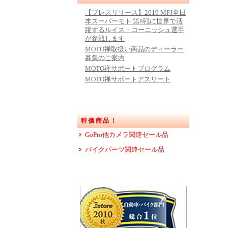
【プレスリリース】2019 MFJ全日
本スーパーモト 第8戦に世界で活
躍するルイス・コーニッシュ選手
が参戦します
MOTO禅取扱い商品のディーラー
募集のご案内
MOTO禅サポートプログラム
MOTO禅サポートアスリート
特価商品！
GoPro他カメラ関連セール品
バイクパーツ関連セール品