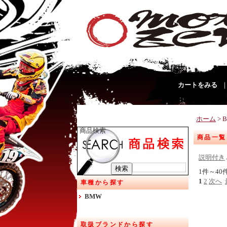
カートをみる
ホーム
> 
商品検索
商品一覧
説明付き
1件～40
1
2
次へ
車種から探す
BMW
取扱ブランドから探す