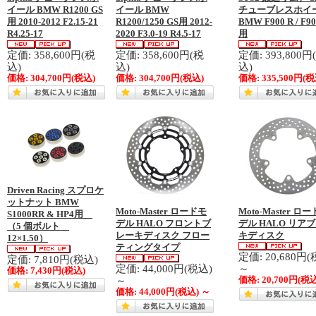
イール BMW R1200 GS
イール BMW
チューブレスホイ
用 2010-2012 F2.15-21
R1200/1250 GS用 2012-
BMW F900 R / F9
R4.25-17
2020 F3.0-19 R4.5-17
用
定価: 358,600円(税
定価: 358,600円(税
定価: 393,800円
込)
込)
込)
価格:
304,700円
(税込)
価格:
304,700円
(税込)
価格:
335,500円
(税
Driven Racing スプロケ
ットナット BMW
Moto-Master ロードモ
Moto-Master ロ
S1000RR & HP4用
デル HALO フロントブ
デル HALO リア
（5 個ボルト
レーキディスク フロー
キディスク
12×1.50）
ティングタイプ
定価: 20,680円(
定価: 7,810円(税込)
定価: 44,000円(税込)
～
価格:
7,430円
(税込)
～
価格:
20,700円
(税
価格:
44,000円
(税込)
～