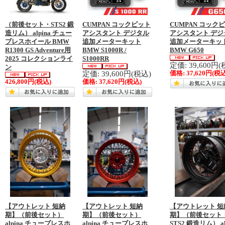
（前後セット・STS2 鍛
CUMPAN コックピット
CUMPAN コック
造リム） alpina チュー
アシスタント デジタル
アシスタント デジ
ブレスホイール BMW
追加メーターキット
追加メーターキッ
R1300 GS Adventure用
BMW S1000R /
BMW G650
2025 コレクションライ
S1000RR
定価: 39,600円(
ン
定価: 39,600円(税込)
価格:
37,620円
(税込
426,800円
(税込)
価格:
37,620円
(税込)
【アウトレット 短納
【アウトレット 短納
【アウトレット 短
期】（前後セット）
期】（前後セット）
期】（前後セット
alpina チューブレスホ
alpina チューブレスホ
STS2 鍛造リム） al