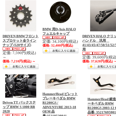
BMW 用D-Axis HALO
フュエルキャップ
DRIVEN BMWフロント
DRIVEN HALO ク
スプロケット全ライン
ハンドル 汎用
定価: 34,100円(税込)
ナップ (520サイズ)
41/43/45/47/50/51/52
価格:
32,400円
(税込)
用
定価: 7,590円(税込)
～
定価: 39,600円(税
価格:
7,210円
(税込)
～
価格:
37,620円
(税込)
HammerHead ビレット
ブレーキペダル BMW
HammerHead 鍛
Driven TT バックステ
R1200GS /
ーキペダル BMW
ップ BMW S 1000 RR
ADVENTURE 2013-18
R1200GS 2003-12
2020
OEM 品
品番: 3521769590