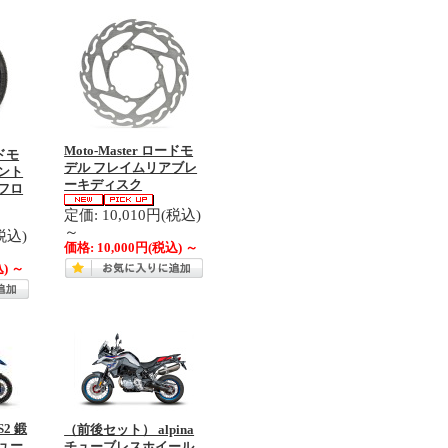
Moto-Master ロードモ
ードモ
デル フレイムリアブレ
ント
ーキディスク
フロ
定価: 10,010円(税込)
～
税込)
価格:
10,000円
(税込)
～
込)
～
2 鍛
（前後セット） alpina
チュー
チューブレスホイール