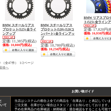
BMW リアスプロ
ト(525) 全ライン
BMW スチールリアス
BMW スチールリアス
定価: 17,820円(
プロケット(525) 全ライ
プロケット(520) (520コ
価格:
16,930円
(税込
ンアップ
ンバート) 全ラインアッ
プ
定価: 11,385円(税込)
定価: 10,780円(税込)
価格:
10,800円
(税込)
価格:
10,250円
(税込)
件 （全47件） 1/2ページ
最後へ
お買い物ガイド
と
当店はシステムの都合上全ての商品を「在庫あり」と表記していま
ついて
ご注文後、在庫がない場合はスタッフよりお知らせしております。
予め在庫商品の在庫確認・納期確認・適合確認をすることも可能で