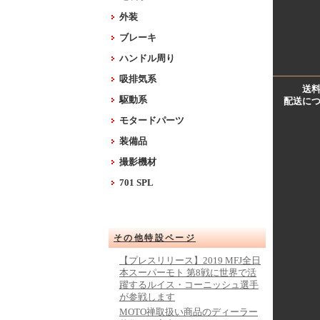
外装
ブレーキ
ハンドル周り
吸排気系
送
駆動系
配送に
モタードパーツ
装備品
撮影機材
701 SPL
その他特設ページ
【プレスリリース】2019 MFJ全日
本スーパーモト 第8戦に世界で活
躍するルイス・コーニッシュ選手
が参戦します
MOTO禅取扱い商品のディーラー