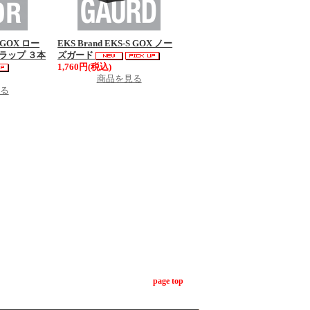
S GOX ロー
EKS Brand EKS-S GOX ノー
ラップ ３本
ズガード
1,760円(税込)
商品を見る
る
page top