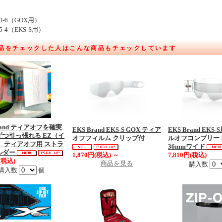
710-6（GOX用）
95-4（EKS-S用）
品をチェックした人はこんな商品もチェックしています
Brand ティアオフを確実
EKS Brand EKS-S GOX ティア
EKS Brand EKS-
ずつ引っ張れる EZ（イ
オフフィルム クリップ付
ルオフコンプリー
 ティアオフ用 ストラ
36mmワイド
ルダー
1,870円(税込)
～
7,810円(税込)
(税込)
商品を見る
購入数
購入数
個