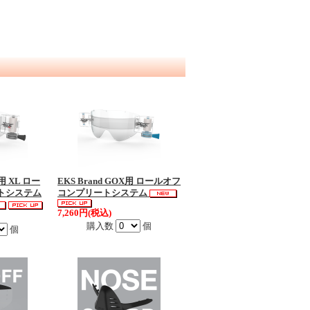
S用 XL ロー
EKS Brand GOX用 ロールオフ
トシステム
コンプリートシステム
7,260円(税込)
購入数
個
個