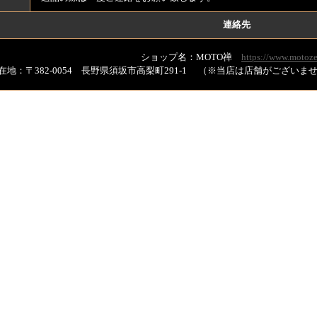
連絡先
ショップ名：MOTO禅
https://www.motoze
在地：〒382-0054 長野県須坂市高梨町291-1 （※当店は店舗がござい