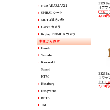
EKS Br
e-tint AKARI AX12
オフフィ
SPIRAL シート
4,840円
MOTO禅その他
GoPro カメラ
Replay PRIME X カメラ
車種から探す
Honda
Yamaha
Kawasaki
Suzuki
EKS B
KTM
フワッ
ド）
Husaberg
2,750円
Husqvarna
BETA
TM