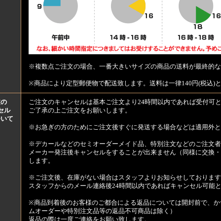
※複数点ご注文の場合、一番大きいサイズの商品の送料が最終的な
※商品により定型郵便物で配送致します。送料は一律140円(税込)
文の
ご注文のキャンセルは基本ご注文より24時間以内であれば受付可
セル
ご了承の上ご注文をお願いします。
ついて
※お急ぎの方のためにご注文後すぐに発送する場合などは適用外と
※デカールなどのセミオーダーメイド品、特別注文などのご注文者
メーカー発注後キャンセルをすることが出来ません（同様に交換・
します。
※ご注文後、在庫がない場合はスタッフよりお知らせしております
スタッフからのメール連絡後24時間以内であればキャンセル可能
※商品到着後のお客様のご都合による返品については開封前で、か
ムオーダーや特別注文品等の返品不可商品は除く）
返品の際は一度ご連絡をお願い致します。