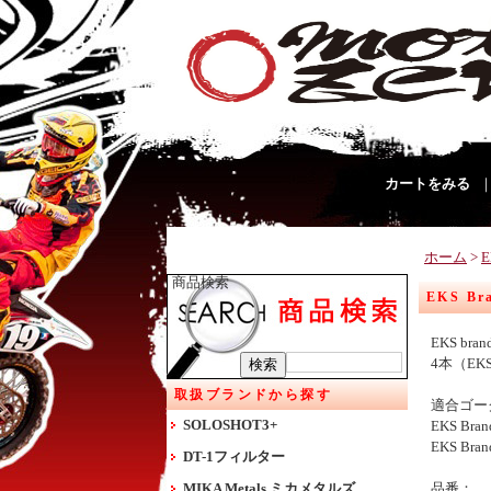
カートをみる
ホーム
>
商品検索
EKS B
EKS br
4本（EK
取扱ブランドから探す
適合ゴー
SOLOSHOT3+
EKS Bra
EKS Br
DT-1フィルター
MIKA Metals ミカメタルズ
品番：