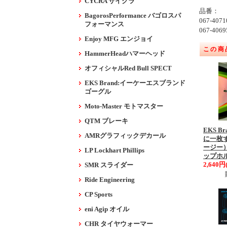
CYCRA サイクラ
品番：
BagorosPerformance バゴロスパ
067-40
フォーマンス
067-406
Enjoy MFG エンジョイ
この商
HammerHeadハマーヘッド
オフィシャルRed Bull SPECT
EKS Brand:イーケーエスブランド
ゴーグル
Moto-Master モトマスター
QTM ブレーキ
EKS 
AMRグラフィックデカール
に一枚
ージー）
LP Lockhart Phillips
ップホ
2,640円
SMR スライダー
Ride Engineering
CP Sports
eni Agip オイル
CHR タイヤウォーマー