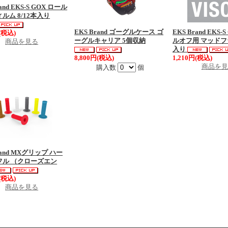
and EKS-S GOX ロール
ルム 8/12本入り
EKS Brand ゴーグルケース ゴ
EKS Brand EKS-
(税込)
ーグルキャリア 5個収納
ルオフ用 マッドフ
商品を見る
入り
8,800円(税込)
1,210円(税込)
商品を見
購入数
個
rand MXグリップ ハー
フル （クローズエン
(税込)
商品を見る