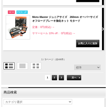
NEW
PICK UP
Moto-Master ジュニアサイズ 260mm オーバーサイズ
オフロードブレーキ強化キット モタード
定価：0円(税込)
～
サマーセール 10% off： 0円(税込)
～
1 / 3ページ
（全44件）
1
2
3
次へ
商品検索