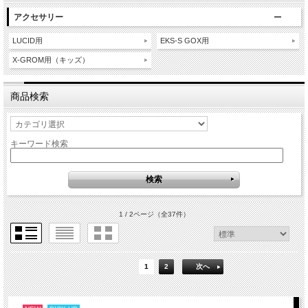
アクセサリー
LUCID用
EKS-S GOX用
X-GROM用（キッズ）
商品検索
キーワード検索
1 / 2ページ
（全37件）
1
2
次へ