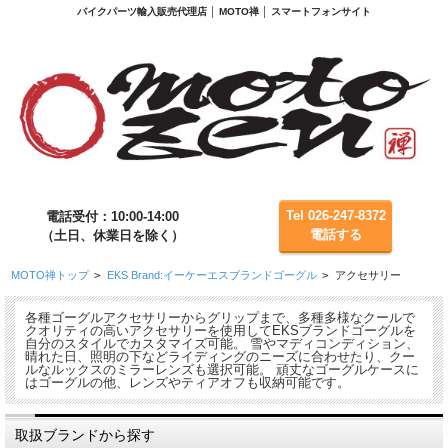
バイクパーツ輸入販売代理店 │ MOTO禅 │ スマートフォンサイト
Tel 026-247-8372
電話受付：10:00-14:00
電話する
（土日、休業日を除く）
MOTO禅トップ
>
EKS Brand:イーケーエスブランドゴーグル
>
アクセサリー
各種ゴーグルアクセサリーからグリップまで、多種多様なクールで
クオリティの高いアクセサリーを使用してEKSブランドゴーグルを
自分のスタイルでカスタマイズ可能。 雪やマディコンディション、
晴れた日、照明の下などライディングのニーズに合わせたり、クー
ルなルックスのミラーレンズも選択可能。 頑丈なゴーグルケースに
はゴーグルの他、レンズやティアオフも収納可能です。
取扱ブランドから探す