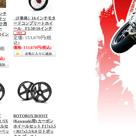
インチ
（F単体）16インチモタ
ラッ
ードコンプリートホイ
ク用
ール F3.50/16インチ
ー
18イン
定価: 153,670円(税
込)
価格:
153,670円
(税込)
(税
込)
T
ROTOBOX BOOST
R /SX
(Kawasaki用) カーボン
ールセ
ホイールセット F17x3.5
コンベッ
+ R17x5.5/6.0 ロトボッ