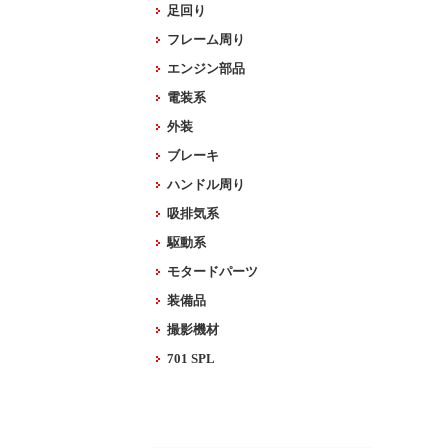
足回り
フレーム周り
エンジン部品
電装系
外装
ブレーキ
ハンドル周り
吸排気系
駆動系
モタードパーツ
装備品
撮影機材
701 SPL