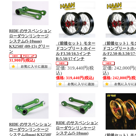
RIDE のサスペンション
ローダウンリンケージ
システム(5-10mm)
（前後セット）モター
（前後セット）モ
KX250F (09-15) グリー
ドコンプリートホイー
ドコンプリートホ
ン
ル F3.50/16.5インチ
ル F2.50-R:3.50/
R:5.50/17インチ
チ
31,900円
(税込)
定価: 319,440円(税
定価: 242,000円
込)
込)
価格:
319,440円
(税込)
価格:
242,000円
(税
RIDE のサスペンション
RIDE のサスペンション
ローダウンリンケージ
ローダウンリンケージ
システム(5-10mm)
システム(8mm) KX250F
（前後セット）モ