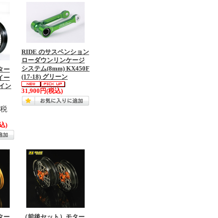
RIDE のサスペンション
ローダウンリンケージ
システム(8mm) KX450F
ター
(17-18) グリーン
イー
17イン
31,900円
(税込)
(税
込)
ター
（前後セット）モター