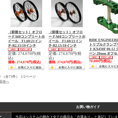
（前後セット）オフロ
（前後セット）オフロ
ードA60コンプリートホ
ードA60コンプリートホ
RIDE ENGINEER
イール F1.60/21イン
イール F1.60/21イン
トリプルクランプ
チ-R2.15/19インチ
チ-R2.15/18インチ
ト KX450F 06-12
定価: 274,670円(税
定価: 274,670円(税
ーン 20mm オフ
込)
込)
70,400円
(税込)
価格:
274,670円
(税込)
価格:
274,670円
(税込)
件 （全73件） 1/2ページ
最後へ
お買い物ガイド
と
当店はシステムの都合上全ての商品を「在庫あり」と表記していま