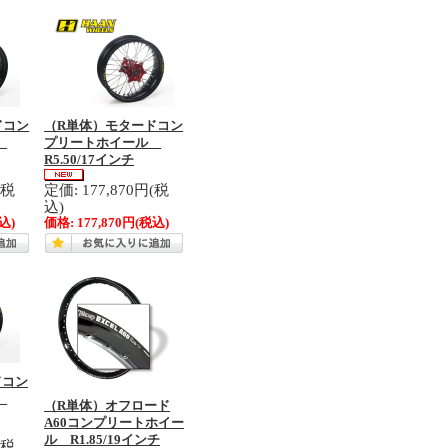
ドコン
（R単体）モタードコン
ル
プリートホイール
R5.50/17インチ
(税
定価: 177,870円(税
込)
込)
価格:
177,870円
(税込)
ドコン
ル
（R単体）オフロード
A60コンプリートホイー
ル R1.85/19インチ
(税