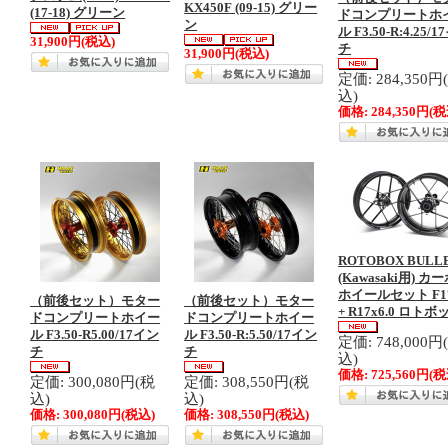
KX450F (09-15) グリー
(17-18) グリーン
ドコンプリートホ
ン
ル F3.50-R:4.25/
31,900円
(税込)
チ
31,900円
(税込)
定価: 284,350円
込)
価格:
284,350円
(税
ROTOBOX BULL
(Kawasaki用) カ
ホイールセット F17
（前後セット）モター
（前後セット）モター
+ R17x6.0 ロト
ドコンプリートホイー
ドコンプリートホイー
ル F3.50-R5.00/17イン
ル F3.50-R:5.50/17イン
定価: 748,000円
チ
チ
込)
価格:
725,560円
(税
定価: 300,080円(税
定価: 308,550円(税
込)
込)
価格:
300,080円
(税込)
価格:
308,550円
(税込)