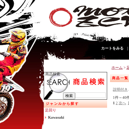
カートをみる
ホーム
>
商品検索
商品一覧
説明付き
1件～40
1
2
次へ
ジャンルから探す
足回り
Kawasaki