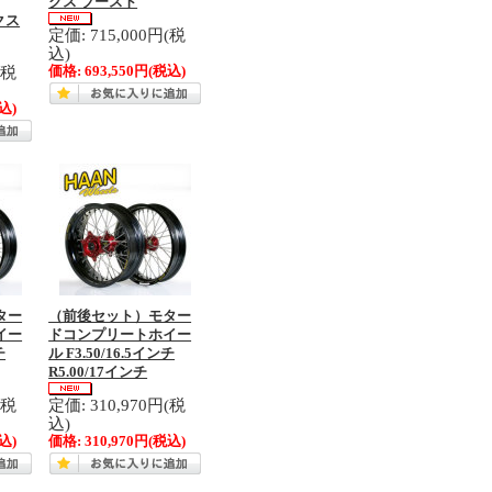
クス ブースト
クス
定価: 715,000円(税
込)
(税
価格:
693,550円
(税込)
込)
ター
（前後セット）モター
イー
ドコンプリートホイー
チ
ル F3.50/16.5インチ
R5.00/17インチ
(税
定価: 310,970円(税
込)
込)
価格:
310,970円
(税込)