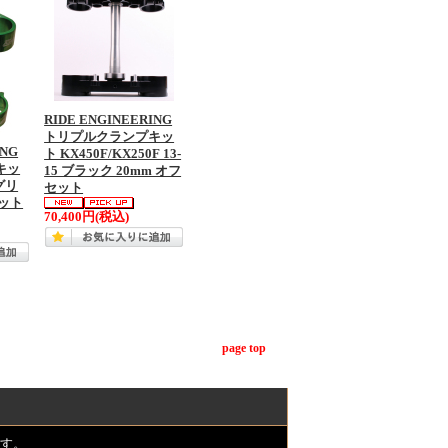
RIDE ENGINEERING
トリプルクランプキッ
ING
ト KX450F/KX250F 13-
キッ
15 ブラック 20mm オフ
 グリ
セット
セット
70,400円
(税込)
page top
す。