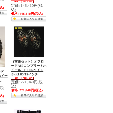
定価: 146,410円(税
込)
込)
価格:
146,410円
(税込)
（前後セット）オフロ
ードA60コンプリートホ
イール F1.60/21イン
ード
チ-R1.85/19インチ
ホイー
チ
定価: 271,040円(税
込)
(税
価格:
271,040円
(税込)
込)