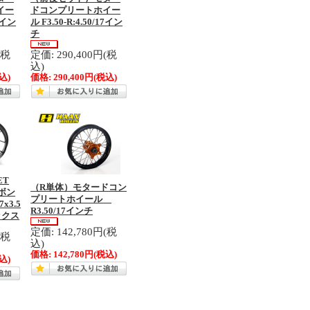
イー
ドコンプリートホイー
17イン
ル F3.50-R:4.50/17イン
チ
(税
定価: 290,400円(税
込)
込)
価格:
290,400円
(税込)
ET
（R単体）モタードコン
ーボン
プリートホイール
x3.5
R3.50/17インチ
ボックス
定価: 142,780円(税
(税
込)
価格:
142,780円
(税込)
込)