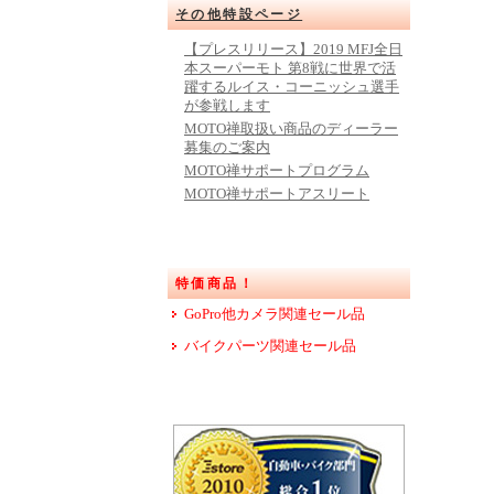
その他特設ページ
【プレスリリース】2019 MFJ全日
本スーパーモト 第8戦に世界で活
躍するルイス・コーニッシュ選手
が参戦します
MOTO禅取扱い商品のディーラー
募集のご案内
MOTO禅サポートプログラム
MOTO禅サポートアスリート
特価商品！
GoPro他カメラ関連セール品
バイクパーツ関連セール品