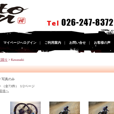
｜
マイページへログイン
｜
ご利用案内
｜
お問い合せ
｜
お客様の声
足回り
> Kawasaki
/ 写真のみ
件 （全73件） 1/2ページ
最後へ