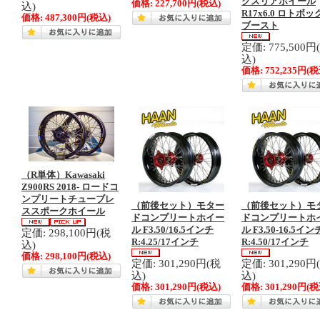
クスリアホイール
価格:
227,700円
(税込)
込)
R17x6.0 ロトボッ
価格:
487,300円
(税込)
ブースト
定価: 775,500円
込)
価格:
752,235円
(税
（R単体）Kawasaki
Z900RS 2018- ロードコ
ンプリートチューブレ
（前後セット）モター
（前後セット）モ
ススポークホイール
ドコンプリートホイー
ドコンプリートホ
ル F3.50/16.5インチ
ル F3.50-16.5イン
定価: 298,100円(税
R:4.25/17インチ
R:4.50/17インチ
込)
価格:
298,100円
(税込)
定価: 301,290円(税
定価: 301,290円
込)
込)
価格:
301,290円
(税込)
価格:
301,290円
(税