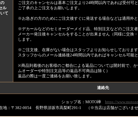
文の
ご注文のキャンセルは基本ご注文より24時間以内であれば受付可
セル
ご了承の上ご注文をお願いします。
ついて
※お急ぎの方のためにご注文後すぐに発送する場合などは適用外と
※デカールなどのセミオーダーメイド品、特別注文などのご注文者
メーカー発注後キャンセルをすることが出来ません（同様に交換・
します。
※ご注文後、在庫がない場合はスタッフよりお知らせしております
スタッフからのメール連絡後24時間以内であればキャンセル可能
※商品到着後のお客様のご都合による返品については開封前で、か
ムオーダーや特別注文品等の返品不可商品は除く）
返品の際は一度ご連絡をお願い致します。
連絡先
ショップ名：MOTO禅
https://www.motoze
在地：〒382-0054 長野県須坂市高梨町291-1 （※当店は店舗がござい