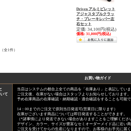
Driven アルミビレット
アジャスタブルクラッ
チ・ブレーキレバー左
右セット
定価: 34,100円(税込)
価格:
31,000円
(税込)
 （全1件）
お買い物ガイド
と
当店はシステムの都合上全ての商品を「在庫あり」と表記していま
ついて
ご注文後、在庫がない場合はスタッフよりお知らせしております。
予め在庫商品の在庫確認・納期確認・適合確認をすることも可能で
14：00までのご注文で原則当日発送可(営業日に限ります）
在庫がございます商品については即日発送することができます。
（*諸事情により発送できない場合がありますことをご理解くださ
デザイン、カラー、サイズが豊富なセミオーダーメイド品に近い商
ご注文を受けてからの生産になりますので、お客様のお手元に届