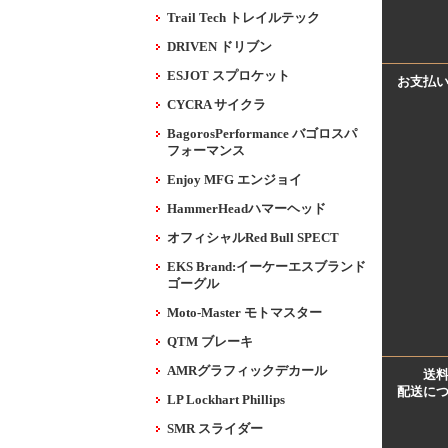
Trail Tech トレイルテック
DRIVEN ドリブン
ESJOT スプロケット
お支払
CYCRA サイクラ
BagorosPerformance バゴロスパ
フォーマンス
Enjoy MFG エンジョイ
HammerHeadハマーヘッド
オフィシャルRed Bull SPECT
EKS Brand:イーケーエスブランド
ゴーグル
Moto-Master モトマスター
QTM ブレーキ
AMRグラフィックデカール
送
配送に
LP Lockhart Phillips
SMR スライダー