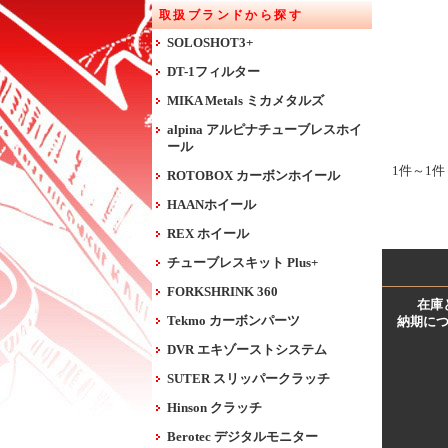
取扱ブランドから探す
SOLOSHOT3+
DT-1フィルター
MIKA Metals ミカメタルズ
alpina アルピナチューブレスホイ
ール
1件～1件
ROTOBOX カーボンホイール
HAANホイール
REX ホイール
チューブレスキット Plus+
FORKSHRINK 360
在庫
Tekmo カーボンパーツ
納期に
DVR エキゾーストシステム
SUTER スリッパークラッチ
Hinson クラッチ
Berotec デジタルモニター