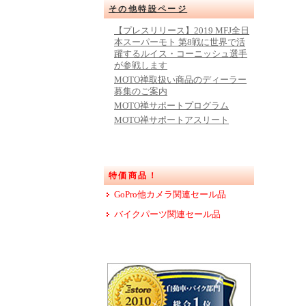
その他特設ページ
【プレスリリース】2019 MFJ全日
本スーパーモト 第8戦に世界で活
躍するルイス・コーニッシュ選手
が参戦します
MOTO禅取扱い商品のディーラー
募集のご案内
MOTO禅サポートプログラム
MOTO禅サポートアスリート
特価商品！
GoPro他カメラ関連セール品
バイクパーツ関連セール品