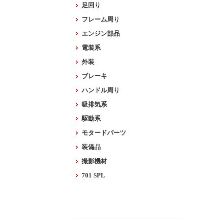
足回り
フレーム周り
エンジン部品
電装系
外装
ブレーキ
ハンドル周り
吸排気系
駆動系
モタードパーツ
装備品
撮影機材
701 SPL