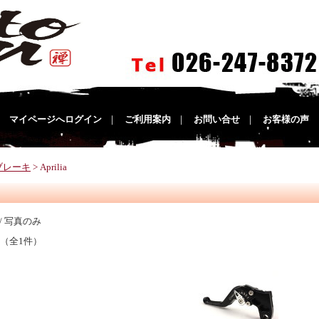
｜
マイページへログイン
｜
ご利用案内
｜
お問い合せ
｜
お客様の声
ブレーキ
> Aprilia
/ 写真のみ
 （全1件）