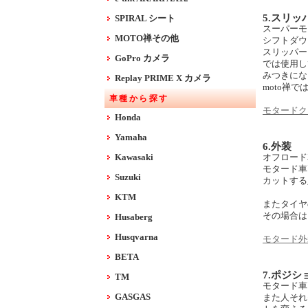
5.スリ
SPIRAL シート
スーパーモ
MOTO禅その他
シフトダウ
スリッパー
GoPro カメラ
では使用し
みつきにな
Replay PRIME X カメラ
moto禅
車種から探す
モタードク
Honda
Yamaha
6.外装
Kawasaki
オフロード
モタード車
Suzuki
カットする
KTM
またタイヤ
その場合は
Husaberg
Husqvarna
モタード外
BETA
7.ポジシ
TM
モタード車
GASGAS
また人それ