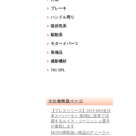
ブレーキ
ハンドル周り
吸排気系
駆動系
モタードパーツ
装備品
撮影機材
701 SPL
その他特設ページ
【プレスリリース】2019 MFJ全日
本スーパーモト 第8戦に世界で活
躍するルイス・コーニッシュ選手
が参戦します
MOTO禅取扱い商品のディーラー