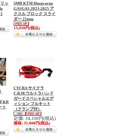
スリッ
SMR KTM Husqvarna
a
GASGAS 2023-2025 ア
21
クスル ブロック スライ
ダー 22mm
15,950円
(税込)
CYCRA サイクラ
！
C.R.M.ウルトラハンド
ガードスペシャルエデ
 F&R
ィション フルキット
ート
（クランプ付）
定価: 34,100円(税込)
価格:
31,000円
(税込)