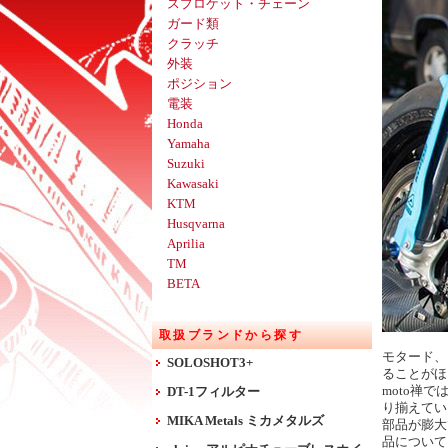
スプロケット・チェーン
ガード類
クラッチ
外装
ポジション
電装
Honda
Yamaha
Suzuki
Kawasaki
KTM
Husqvarna
Aprilia
TM
BETA
取扱ブランドから探す
モタード、
SOLOSHOT3+
ることがほ
moto禅
DT-1フィルター
り揃えてい
MIKA Metals ミカメタルズ
部品が膨大
品について