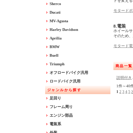
トを変える
Sherco
モタードポ
Ducati
MV-Agusta
8.電装
Harley Davidson
ホイールサ
そのため、
Aprilia
モタード電
BMW
Buell
Triumph
商品一覧
オフロードバイク汎用
説明付き
ロードバイク汎用
1件～40
ジャンルから探す
1
2
3
4
5
足回り
フレーム周り
エンジン部品
電装系
外装