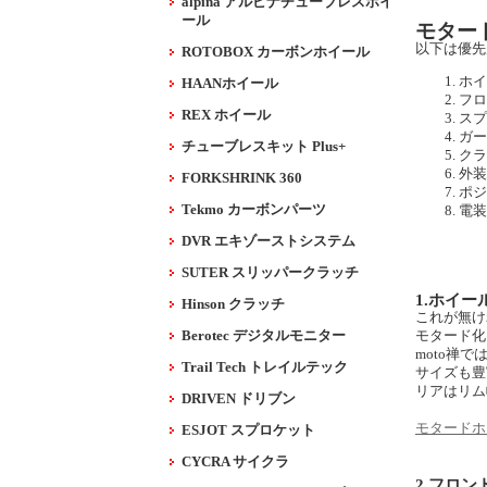
alpina アルピナチューブレスホイ
ール
モター
以下は優先
ROTOBOX カーボンホイール
ホイ
HAANホイール
フロ
REX ホイール
スプ
ガー
チューブレスキット Plus+
クラ
外装
FORKSHRINK 360
ポジ
Tekmo カーボンパーツ
電装
DVR エキゾーストシステム
SUTER スリッパークラッチ
1.ホイー
Hinson クラッチ
これが無け
Berotec デジタルモニター
モタード化
moto禅
Trail Tech トレイルテック
サイズも豊
リアはリム
DRIVEN ドリブン
モタードホ
ESJOT スプロケット
CYCRA サイクラ
2.フロン