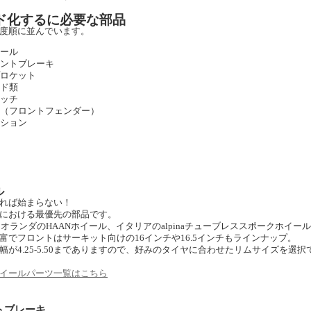
ド化するに必要な部品
度順に並んでいます。
ール
ントブレーキ
ロケット
ド類
ッチ
（フロントフェンダー）
ション
ル
れば始まらない！
における最優先の部品です。
ではオランダのHAANホイール、イタリアのalpinaチューブレススポークホイ
富でフロントはサーキット向けの16インチや16.5インチもラインナップ。
幅が4.25-5.50までありますので、好みのタイヤに合わせたリムサイズを選択
イールパーツ一覧はこちら
トブレーキ