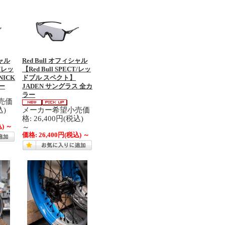
シャル
Red Bull オフィシャル
T/レッ
【Red Bull SPECT/レッ
ICK
ドブル スペクト】
ー
JADEN サングラス 全カ
ラー
売価
込)
メーカー希望小売価
格: 26,400円(税込)
～
込)
～
価格:
26,400円
(税込)
～