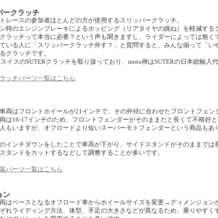
ッパークラッチ
トレースの参加者ほとんどの方が使用するスリッパークラッチ。
ン時のエンジンブレーキによるホッピング（リアタイヤの跳ね）を軽減する
クラッチって本当に必要？という声も聞きますし、ライダーによっては無く
ている人に「スリッパークラッチ外す？」と質問すると、みんな揃って「い
るクラッチです。
ではスイスのSUTERクラッチを取り扱っており、moto禅はSUTERの日本総輸入
ラッチパーツ一覧はこちら
車両はフロントホイールが21インチで、その外径に合わせたフロントフェン
両は16-17インチのため、フロントフェンダーがそのままだと長くて不格好
人もいますが、オフロードより短いスーパーモトフェンダーという商品もあ
のインチダウンをしたことで車高が下がり、サイドスタンドがそのままでは
スタンドをカットするなどして調整することが多いです。
装パーツ一覧はこちら
ョン
両はベースとなるオフロード車からホイールサイズを変更→ディメンジョン
ぞれライディング方法、体型、手足の大きさなどが異なるため、乗りやすく