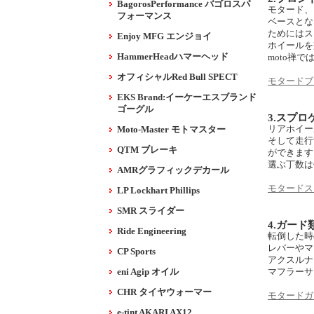
BagorosPerformance バゴロスパ
モタード、
フォーマンス
ベースとな
ためにはス
Enjoy MFG エンジョイ
ホイールを
HammerHeadハマーヘッド
moto禅で
オフィシャルRed Bull SPECT
モタードブ
EKS Brand:イーケーエスブランド
ゴーグル
3.スプロ
リアホイー
Moto-Master モトマスター
そして走行
QTM ブレーキ
ができます
選ぶ丁数は
AMRグラフィックデカール
モタードス
LP Lockhart Phillips
SMR スライダー
4.ガード
Ride Engineering
転倒した時
レバーやマ
CP Sports
アクスルナ
eni Agip オイル
マフラーサ
CHR タイヤウォーマー
モタードガ
e-tint AKARI AX12