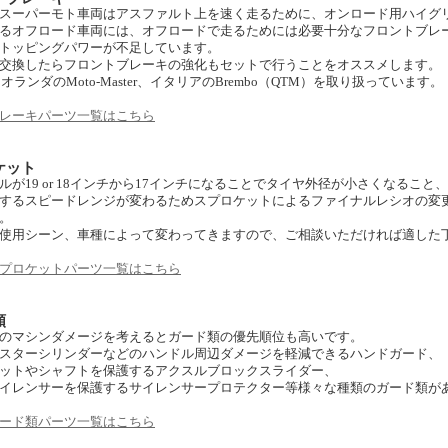
スーパーモト車両はアスファルト上を速く走るために、オンロード用ハイグ
るオフロード車両には、オフロードで走るためには必要十分なフロントブレ
トッピングパワーが不足しています。
交換したらフロントブレーキの強化もセットで行うことをオススメします。
はオランダのMoto-Master、イタリアのBrembo（QTM）を取り扱っています。
レーキパーツ一覧はこちら
ケット
ルが19 or 18インチから17インチになることでタイヤ外径が小さくなること、
するスピードレンジが変わるためスプロケットによるファイナルレシオの変
。
使用シーン、車種によって変わってきますので、ご相談いただければ適した
プロケットパーツ一覧はこちら
類
のマシンダメージを考えるとガード類の優先順位も高いです。
スターシリンダーなどのハンドル周辺ダメージを軽減できるハンドガード、
ットやシャフトを保護するアクスルブロックスライダー、
イレンサーを保護するサイレンサープロテクター等様々な種類のガード類が
ード類パーツ一覧はこちら