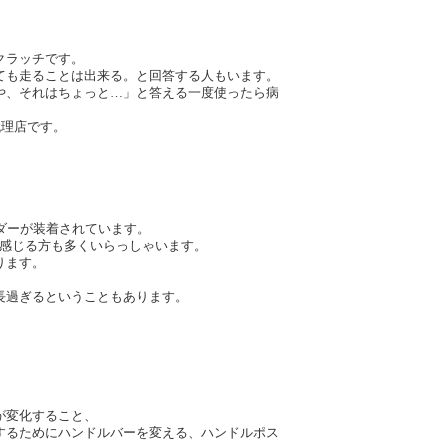
クラッチです。
ても走ることは出来る。と回答する人もいます。
や、それはちょっと…」と答える一度使ったら病
代理店です。
ダーが装着されています。
と感じる方も多くいらっしゃいます。
ります。
長過ぎるということもあります。
が変化すること、
するためにハンドルバーを変える、ハンドルポス