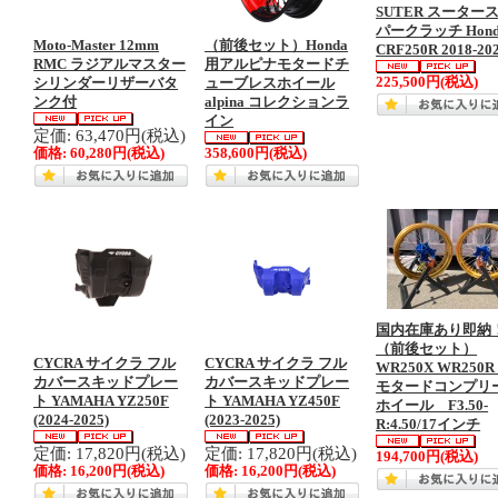
SUTER スーター
パークラッチ Hond
Moto-Master 12mm
（前後セット）Honda
CRF250R 2018-20
RMC ラジアルマスター
用アルピナモタードチ
225,500円
(税込)
シリンダーリザーバタ
ューブレスホイール
ンク付
alpina コレクションラ
イン
定価: 63,470円(税込)
価格:
60,280円
(税込)
358,600円
(税込)
国内在庫あり即納
（前後セット）
CYCRA サイクラ フル
CYCRA サイクラ フル
WR250X WR250R
カバースキッドプレー
カバースキッドプレー
モタードコンプリ
ト YAMAHA YZ250F
ト YAMAHA YZ450F
ホイール F3.50-
(2024-2025)
(2023-2025)
R:4.50/17インチ
定価: 17,820円(税込)
定価: 17,820円(税込)
194,700円
(税込)
価格:
16,200円
(税込)
価格:
16,200円
(税込)