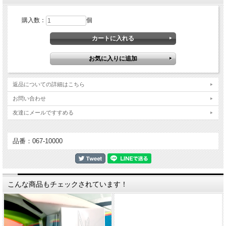
購入数：
個
返品についての詳細はこちら
お問い合わせ
友達にメールですすめる
ご要望の多かったEKS Brand ゴーグルケースが入荷しました。
レースの際にはゴーグル本体はもちろん、スペアレンズ、ティアオフ等ゴーグルに
関する荷物は増えるばかり。。。
品番：067-10000
このゴーグルケースはゴーグルグッズをひとまとめに収納できる多機能ケースで
す。
ゴーグル本体を5個収納可能（パーテーションを外せば7?8個は収納可）ティアオ
フやレンズ等収納できるポケットもあります。
大きさ：約25 x 36 x 13 cm
こんな商品もチェックされています！
カラー：ブラック