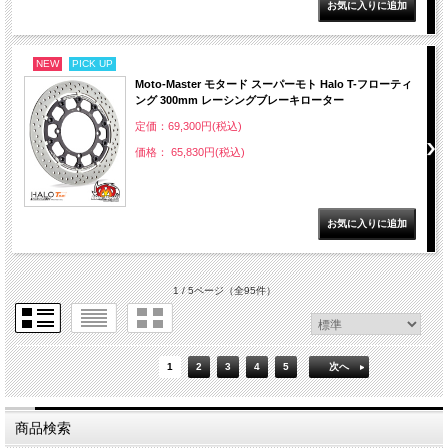
NEW
PICK UP
Moto-Master モタード スーパーモト Halo T-フローティ
ング 300mm レーシングブレーキローター
定価：69,300円(税込)
価格： 65,830円(税込)
1 / 5ページ
（全95件）
1
2
3
4
5
次へ
商品検索