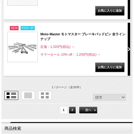
NEW
PICK UP
Moto-Master モトマスター ブレーキパッドピン 全ライン
ナップ
定価：1,320円(税込)
～
サマーセール 10% off： 1,200円(税込)
～
1 / 2ページ
（全30件）
1
2
次へ
商品検索