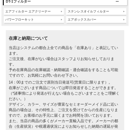
DT-1フィルター
エアフィルター エアクリーナー
ステンレスオイルフィルター
パワーフローキット
エアボックスカバー
在庫と納期について
当店はシステムの都合上全ての商品を「在庫あり」と表記してい
ます。
ご注文後、在庫がない場合はスタッフよりお知らせしておりま
す。
予め在庫商品の在庫確認・納期確認・適合確認をすることも可能
ですので、お気軽にお問い合わせ下さい。
14：00までのご注文で原則当日発送可(営業日に限ります）。
在庫がございます商品については即日発送することができます。
（*諸事情により発送が行えない場合もございますことをご理解く
ださい。）
デザイン、カラー、サイズが豊富なセミオーダーメイド品に近い
商品の場合は、その特性上、ご注文を受けてからの生産になりま
すので、お客様のお手元に届くまでお時間を頂いております。
また、当店の商品の多くがメーカー直輸入品です。メーカーの都
合（生産状況）や税通過状況によりお知らせした納期の遅延が発