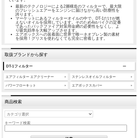
最新のテクノロジーによる2層構造のフィルターで、最大限
のフレッシュエアーをエンジンに届けながら高い防塵性を
誇ります。
マーケットにあるフィルターオイルの中で、DT-1だけが燃
えないオイルを採用しています。そのため4stバイクの定番
であったバックファイア対策用金網の必要性をなくし、よ
り吸気効率を大幅アップさせます。
エアボックスへの装着面に世界で唯一ネオプレン製の素材
を採用！グリスを使わなくても完全に密着します。
取扱ブランドから探す
DT-1フィルター
エアフィルター エアクリーナー
ステンレスオイルフィルター
パワーフローキット
エアボックスカバー
商品検索
キーワード検索