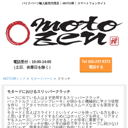
バイクパーツ輸入販売代理店 │ MOTO禅 │ スマートフォンサイト
Tel 026-247-8372
電話受付：10:00-14:00
電話する
（土日、休業日を除く）
MOTO禅トップ
>
モタードパーツ
>
クラッチ
モタードにおけるスリッパークラッチ
レースに出ている人はまず使用するスリッパークラッチ。
バックトルク（エンジンブレーキ）が掛かると機械的に半クラ状態
を作り、リアタイヤのホッピングを抑えスムーズな走りを実現する
クラッチです。
モタードと言えばスライド！というイメージを持っている方も多い
と思いますが、スライドするためにはホッピングを抑え、リアタイ
ヤをスムーズにハーフロックさせることが非常に重要です。
スリッパークラッチが無いと手の操作で半クラをキープし続けなけ
ればならず、限界走行時には結構な負担になります。