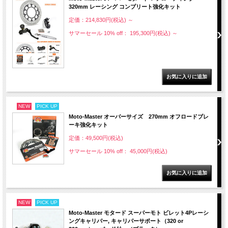
320mm レーシング コンプリート強化キット
定価：214,830円(税込)
～
サマーセール 10% off： 195,300円(税込)
～
NEW
PICK UP
Moto-Master オーバーサイズ 270mm オフロードブレ
ーキ強化キット
定価：49,500円(税込)
サマーセール 10% off： 45,000円(税込)
NEW
PICK UP
Moto-Master モタード スーパーモト ビレット4Pレーシ
ングキャリパー, キャリパーサポート（320 or