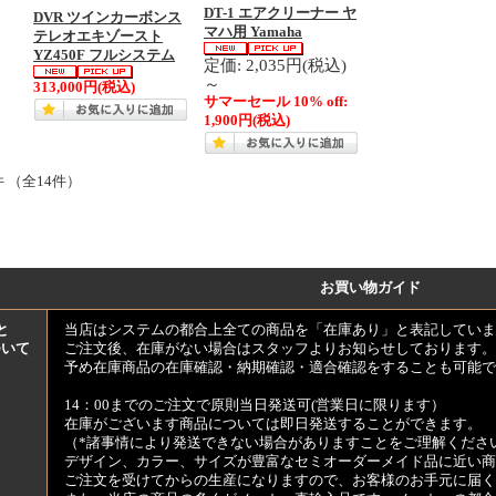
DT-1 エアクリーナー ヤ
DVR ツインカーボンス
マハ用 Yamaha
テレオエキゾースト
YZ450F フルシステム
定価: 2,035円(税込)
～
313,000円
(税込)
サマーセール 10% off:
1,900円
(税込)
件 （全14件）
お買い物ガイド
と
当店はシステムの都合上全ての商品を「在庫あり」と表記していま
ついて
ご注文後、在庫がない場合はスタッフよりお知らせしております。
予め在庫商品の在庫確認・納期確認・適合確認をすることも可能で
14：00までのご注文で原則当日発送可(営業日に限ります）
在庫がございます商品については即日発送することができます。
（*諸事情により発送できない場合がありますことをご理解くださ
デザイン、カラー、サイズが豊富なセミオーダーメイド品に近い商
ご注文を受けてからの生産になりますので、お客様のお手元に届