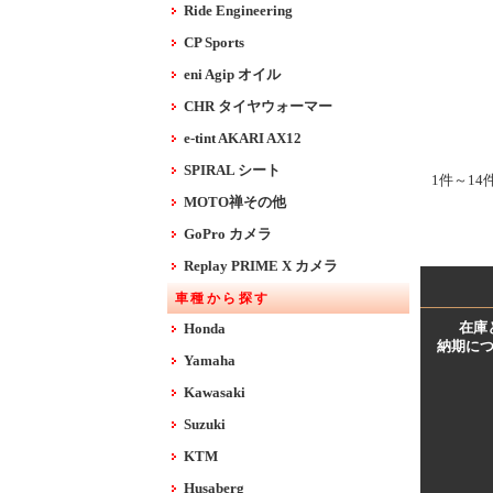
Ride Engineering
CP Sports
eni Agip オイル
CHR タイヤウォーマー
e-tint AKARI AX12
SPIRAL シート
1件～14
MOTO禅その他
GoPro カメラ
Replay PRIME X カメラ
車種から探す
在庫
Honda
納期に
Yamaha
Kawasaki
Suzuki
KTM
Husaberg