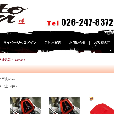
｜
マイページへログイン
｜
ご利用案内
｜
お問い合せ
｜
お客様の声
吸排気系
> Yamaha
/ 写真のみ
件 （全14件）