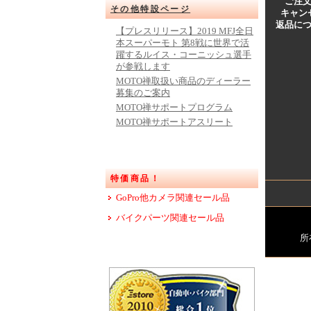
ご注
その他特設ページ
キャン
返品に
【プレスリリース】2019 MFJ全日
本スーパーモト 第8戦に世界で活
躍するルイス・コーニッシュ選手
が参戦します
MOTO禅取扱い商品のディーラー
募集のご案内
MOTO禅サポートプログラム
MOTO禅サポートアスリート
特価商品！
GoPro他カメラ関連セール品
バイクパーツ関連セール品
所