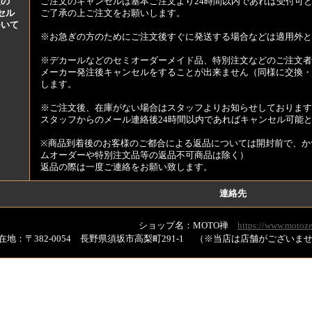
文の
ご注文のキャンセルは基本ご注文より24時間以内であれば受付可
セル
ご了承の上ご注文をお願いします。
ついて
※お急ぎの方のためにご注文後すぐに発送する場合などは適用外と
※デカールなどのセミオーダーメイド品、特別注文などのご注文者
メーカー発注後キャンセルをすることが出来ません（同様に交換・
します。
※ご注文後、在庫がない場合はスタッフよりお知らせしております
スタッフからのメール連絡後24時間以内であればキャンセル可能
※商品到着後のお客様のご都合による返品については開封前で、か
ムオーダーや特別注文品等の返品不可商品は除く）
返品の際は一度ご連絡をお願い致します。
連絡先
ショップ名：MOTO禅
https://www.motoze
在地：〒382-0054 長野県須坂市高梨町291-1 （※当店は店舗がござい