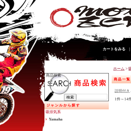
カートをみる
ホーム
>
商品検索
商品一覧
説明付き
1件～14
ジャンルから探す
吸排気系
Yamaha