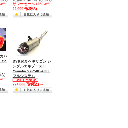
ff:
サマーセール 10% off:
22,000円
(税込)
スカバ
 YZ
DVR MX ヘキサゴン シ
ングルエキゾースト
Yamaha YZ250F/450F
税込)
フルシステム
ff:
224,000円
(税込)
～