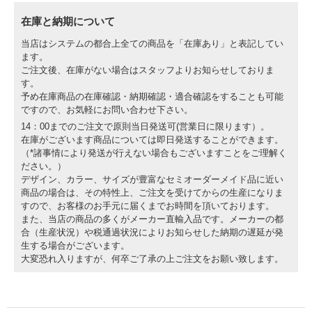
在庫と納期について
当店はシステムの都合上全ての商品を「在庫あり」と表記してい
ます。
ご注文後、在庫がない場合はスタッフよりお知らせしておりま
す。
予め在庫商品の在庫確認・納期確認・適合確認をすることも可能
ですので、お気軽にお問い合わせ下さい。
14：00までのご注文で原則当日発送可(営業日に限ります）。
在庫がございます商品については即日発送することができます。
（*諸事情により発送が行えない場合もございますことをご理解く
ださい。）
デザイン、カラー、サイズが豊富なセミオーダーメイド品に近い
商品の場合は、その特性上、ご注文を受けてからの生産になりま
すので、お客様のお手元に届くまでお時間を頂いております。
また、当店の商品の多くがメーカー直輸入品です。メーカーの都
合（生産状況）や税通過状況によりお知らせした納期の遅延が発
生する場合がございます。
大変恐れ入りますが、何卒ご了承の上ご注文をお願い致します。