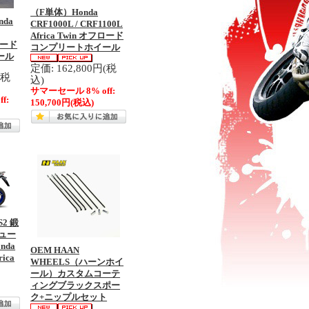
（F単体）Honda
da
CRF1000L / CRF1100L
Africa Twin オフロード
フロード
コンプリートホイール
ール
定価: 162,800円(税
(税
込)
サマーセール 8% off:
f:
150,700円
(税込)
2 鍛
チュー
nda
OEM HAAN
rica
WHEELS（ハーンホイ
ール）カスタムコーテ
ィングブラックスポー
ク+ニップルセット