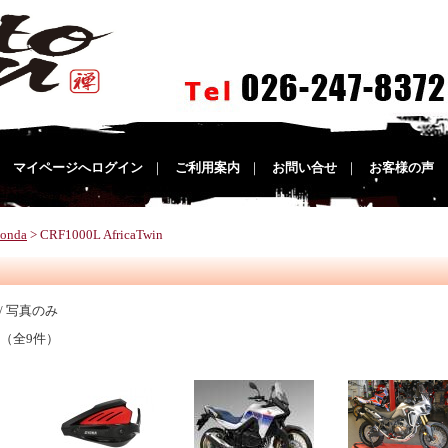
｜
マイページへログイン
｜
ご利用案内
｜
お問い合せ
｜
お客様の声
onda
> CRF1000L AfricaTwin
/ 写真のみ
 （全9件）