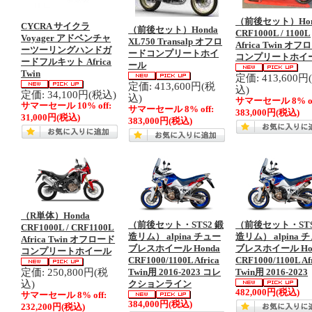
（前後セット）Hon
CYCRA サイクラ
（前後セット）Honda
CRF1000L / 1100L
Voyager アドベンチャ
XL750 Transalp オフロ
Africa Twin オ
ーツーリングハンドガ
ードコンプリートホイ
コンプリートホイ
ードフルキット Africa
ール
Twin
定価: 413,600円
定価: 413,600円(税
込)
定価: 34,100円(税込)
込)
サマーセール 8% of
サマーセール 10% off:
サマーセール 8% off:
383,000円
(税込)
31,000円
(税込)
383,000円
(税込)
（R単体）Honda
（前後セット・STS2 鍛
（前後セット・STS
CRF1000L / CRF1100L
造リム） alpina チュー
造リム） alpina 
Africa Twin オフロード
ブレスホイール Honda
ブレスホイール Ho
コンプリートホイール
CRF1000/1100L Africa
CRF1000/1100L Af
定価: 250,800円(税
Twin用 2016-2023 コレ
Twin用 2016-2023
込)
クションライン
482,000円
(税込)
サマーセール 8% off:
384,000円
(税込)
232,200円
(税込)