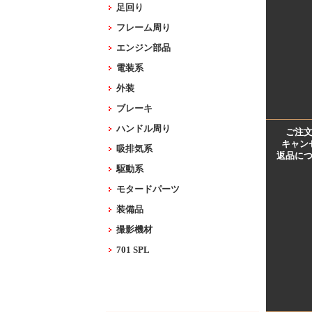
足回り
フレーム周り
エンジン部品
電装系
外装
ブレーキ
ハンドル周り
ご注
キャン
吸排気系
返品に
駆動系
モタードパーツ
装備品
撮影機材
701 SPL