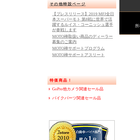
その他特設ページ
【プレスリリース】2019 MFJ全日
本スーパーモト 第8戦に世界で活
躍するルイス・コーニッシュ選手
所
が参戦します
MOTO禅取扱い商品のディーラー
募集のご案内
MOTO禅サポートプログラム
MOTO禅サポートアスリート
特価商品！
GoPro他カメラ関連セール品
バイクパーツ関連セール品