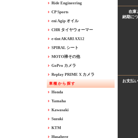
Ride Engineering
在庫
CP Sports
納期に
eni Agip オイル
CHR タイヤウォーマー
e-tint AKARI AX12
SPIRAL シート
MOTO禅その他
GoPro カメラ
Replay PRIME X カメラ
お支払
車種から探す
Honda
Yamaha
Kawasaki
Suzuki
KTM
Husaberg