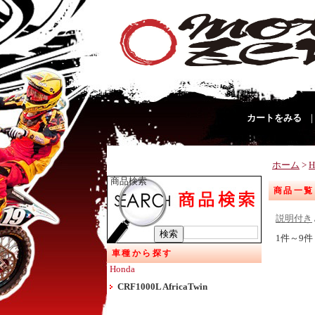
カートをみる
ホーム
>
H
商品検索
商品一覧
説明付き
1件～9件
車種から探す
Honda
CRF1000L AfricaTwin