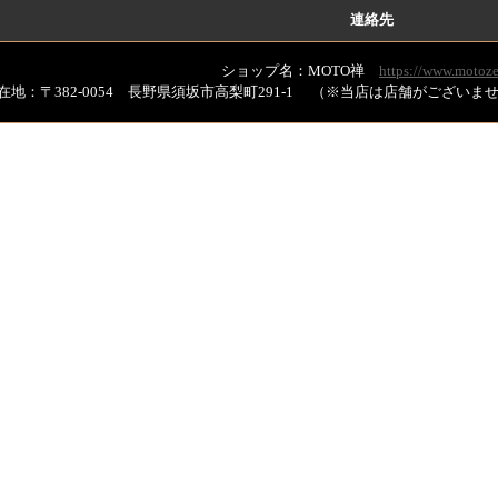
連絡先
ショップ名：MOTO禅
https://www.motoze
在地：〒382-0054 長野県須坂市高梨町291-1 （※当店は店舗がござい