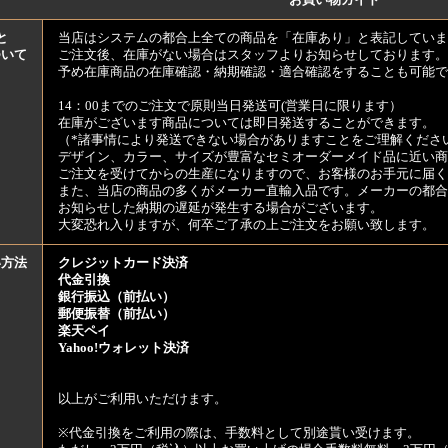
お買い物ガイド
と
当店はシステムの都合上全ての商品を「在庫あり」と表記していま
ついて
ご注文後、在庫がない場合はスタッフよりお知らせしております。
予め在庫商品の在庫確認・納期確認・適合確認をすることも可能で
14：00までのご注文で原則当日発送可(営業日に限ります）
在庫がございます商品については即日発送することができます。
（*諸事情により発送できない場合がありますことをご理解くださ
デザイン、カラー、サイズが豊富なセミオーダーメイド品に近い商
ご注文を受けてからの生産になりますので、お客様のお手元に届
また、当店の商品の多くがメーカー直輸入品です。メーカーの都合
お知らせした納期の遅延が発生する場合がございます。
大変恐れ入りますが、何卒ご了承の上ご注文をお願い致します。
い方法
クレジットカード決済
代金引換
銀行振込（前払い）
郵便振替（前払い）
楽天ペイ
Yahoo!ウォレット決済
以上がご利用いただけます。
※代金引換をご利用の際は、手数料として別途貰い受けます。