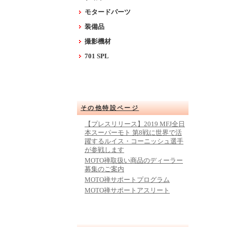
モタードパーツ
装備品
撮影機材
701 SPL
その他特設ページ
【プレスリリース】2019 MFJ全日
本スーパーモト 第8戦に世界で活
躍するルイス・コーニッシュ選手
が参戦します
MOTO禅取扱い商品のディーラー
募集のご案内
MOTO禅サポートプログラム
MOTO禅サポートアスリート