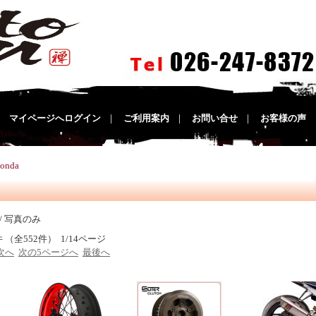
｜
マイページへログイン
｜
ご利用案内
｜
お問い合せ
｜
お客様の声
onda
/ 写真のみ
件 （全552件） 1/14ページ
次へ
次の5ページへ
最後へ