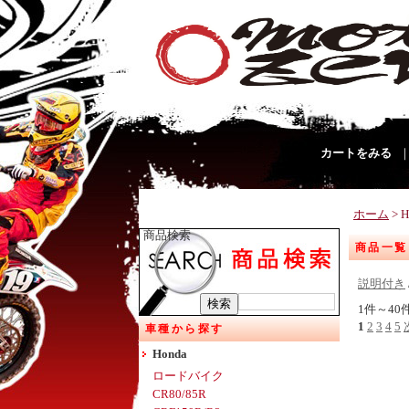
カートをみる
ホーム
> H
商品検索
商品一覧
説明付き
1件～40
1
2
3
4
5
車種から探す
Honda
ロードバイク
CR80/85R