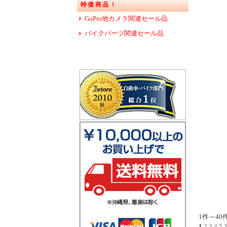
特価商品！
GoPro他カメラ関連セール品
バイクパーツ関連セール品
1件～40
1
2
3
4
5