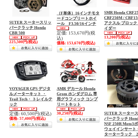
SMR Honda CRF25
（F単体）16インチモタ
CRF250M / CRF1
ードコンプリートホイ
SUTER スータースリッ
アクスル ブロック
ール F3.50/16インチ
パークラッチ Honda
イダー
定価: 153,670円(税
CBR 500
13,200円
(税込)
込)
225,500円
(税込)
価格:
153,670円
(税込)
VOYAGER GPS デジタ
AMR デカール Honda
ルメーターキット ・
Grom ホンダグロム 専
Trail Tech・ トレイルテ
用グラフィック コンプ
ック
リートキット
定価: 60,500円(税込)
30,250円
(税込)
SUTER スーター
価格:
57,400円
(税込)
パークラッチ Hond
NSF 250R Moto
ウェイインサート +
ターターラック 20