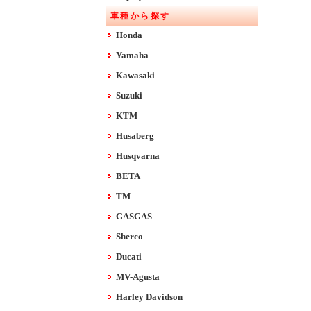
車種から探す
Honda
Yamaha
Kawasaki
Suzuki
KTM
Husaberg
Husqvarna
BETA
TM
GASGAS
Sherco
Ducati
MV-Agusta
Harley Davidson