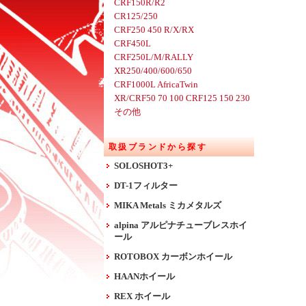
CRF150R/R2
CR125/250
CRF250 450 R/X/RX
CRF450L
CRF250L/M/RALLY
XR250/400/600/650
CRF1000L AfricaTwin
XR/CRF50 70 100 CRF125 150 230
その他
取扱ブランドから探す
SOLOSHOT3+
DT-1フィルター
MIKA Metals ミカメタルズ
alpina アルピナチューブレスホイ
ール
ROTOBOX カーボンホイール
HAANホイール
REX ホイール