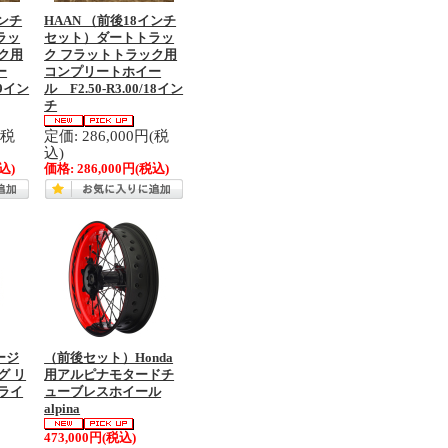
インチ
HAAN （前後18インチ
ラッ
セット）ダートトラッ
ク用
ク フラットトラック用
ー
コンプリートホイー
19イン
ル F2.50-R3.00/18イン
チ
(税
定価: 286,000円(税
込)
込)
価格:
286,000円
(税込)
ュージ
（前後セット）Honda
グ リ
用アルピナモタードチ
ライ
ューブレスホイール
alpina
473,000円
(税込)