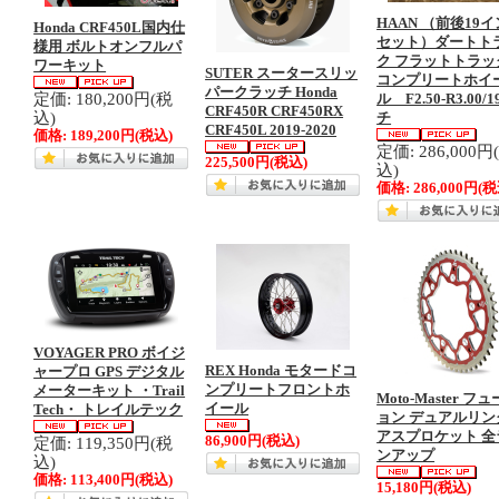
HAAN （前後19
Honda CRF450L国内仕
セット）ダートト
様用 ボルトオンフルパ
ク フラットトラッ
ワーキット
SUTER スータースリッ
コンプリートホイ
パークラッチ Honda
定価: 180,200円(税
ル F2.50-R3.00/
CRF450R CRF450RX
込)
チ
CRF450L 2019-2020
価格:
189,200円
(税込)
定価: 286,000円
225,500円
(税込)
込)
価格:
286,000円
(税
VOYAGER PRO ボイジ
REX Honda モタードコ
ャープロ GPS デジタル
ンプリートフロントホ
メーターキット ・Trail
Moto-Master フ
イール
Tech・ トレイルテック
ョン デュアルリン
アスプロケット 全
定価: 119,350円(税
86,900円
(税込)
ンアップ
込)
価格:
113,400円
(税込)
15,180円
(税込)