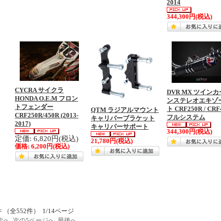
2014
344,300円
(税込)
CYCRA サイクラ
DVR MX ツイン
HONDA O.E.M フロン
ンステレオエキゾ
トフェンダー
ト CRF250R / CRF
QTM ラジアルマウント
CRF250R/450R (2013-
フルシステム
キャリパーブラケット
2017)
キャリパーサポート
344,300円
(税込)
定価: 6,820円(税込)
21,780円
(税込)
価格:
6,200円
(税込)
件 （全552件） 1/14ページ
次へ
次の5ページへ
最後へ