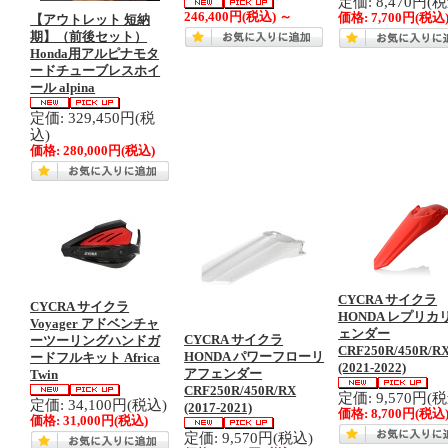
定価: 8,470円(
246,400円
(税込)
～
価格:
7,700円
(税込
【アウトレット 短納
期】（前後セット）
Honda用アルピナモタ
ードチューブレスホイ
ール alpina
定価: 329,450円(税
込)
価格:
280,000円
(税込)
CYCRA サイクラ
CYCRA サイクラ
HONDA レプリカ
Voyager アドベンチャ
ェンダー
CYCRA サイクラ
ーツーリングハンドガ
CRF250R/450R/R
HONDA パワーフローリ
ードフルキット Africa
(2021-2022)
アフェンダー
Twin
CRF250R/450R/RX
定価: 9,570円(
定価: 34,100円(税込)
(2017-2021)
価格:
8,700円
(税込
価格:
31,000円
(税込)
定価: 9,570円(税込)