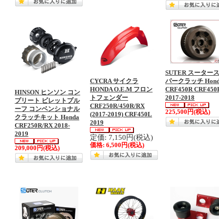
SUTER スーター
CYCRA サイクラ
パークラッチ Hond
HONDA O.E.M フロン
CRF450R CRF450
HINSON ヒンソン コン
トフェンダー
2017-2018
プリート ビレットプル
CRF250R/450R/RX
ーフ コンベンショナル
225,500円
(税込)
(2017-2019) CRF450L
クラッチキット Honda
2019
CRF250R/RX 2018-
2019
定価: 7,150円(税込)
価格:
6,500円
(税込)
209,000円
(税込)