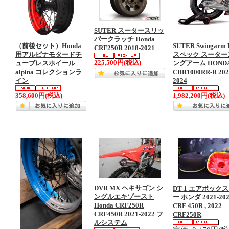
SUTER スータースリッ
パークラッチ Honda
（前後セット）Honda
SUTER Swingarm
CRF250R 2018-2021
用アルピナモタードチ
スペック スーター
225,500円
(税込)
ューブレスホイール
ングアーム HOND
alpina コレクションラ
CBR1000RR-R 202
イン
2024
358,600円
(税込)
1,982,200円
(税込)
DVR MX ヘキサゴン シ
DT-1 エアボック
ングルエキゾースト
ー ホンダ 2021-20
Honda CRF250R
CRF 450R , 2022
CRF450R 2021-2022 フ
CRF250R
ルシステム