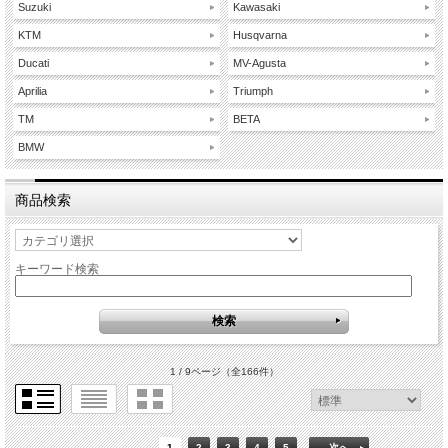
Suzuki
Kawasaki
KTM
Husqvarna
Ducati
MV-Agusta
Aprilia
Triumph
TM
BETA
BMW
商品検索
キーワード検索
1 / 9ページ
（全166件）
1
2
3
4
5
次へ