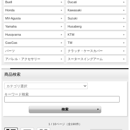
Buell
Ducati
Honda
Kawasaki
MV-Agusta
Suzuki
Yamaha
Husaberg
Husqvarna
KTM
GasGas
TM
パーツ
クラッチ・ケースカバー
アパレル・アクセサリー
スータースイングアーム
商品検索
キーワード検索
1 / 10ページ
（全190件）