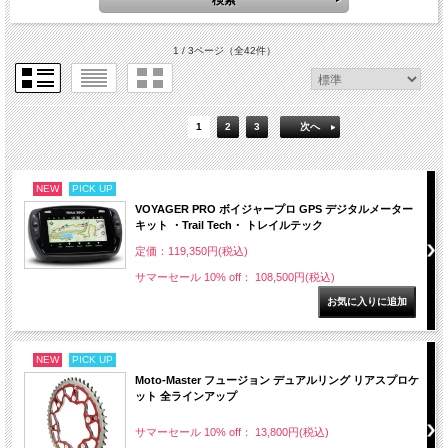
1 / 3ページ
（全42件）
1
2
3
次へ
NEW
PICK UP
VOYAGER PRO ボイジャープロ GPS デジタルメーター
キット ・Trail Tech・ トレイルテック
定価：119,350円(税込)
サマーセール 10% off： 108,500円(税込)
NEW
PICK UP
Moto-Master フュージョン デュアルリング リアスプロケ
ット 全ラインアップ
サマーセール 10% off： 13,800円(税込)