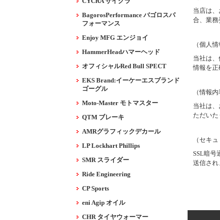
CYCRA サイクラ
当店は、
BagorosPerformance バゴロスパ
合、業務
フォーマンス
Enjoy MFG エンジョイ
（個人情
HammerHeadハマーヘッド
当社は、
オフィシャルRed Bull SPECT
情報を正
EKS Brand:イーケーエスブランド
ゴーグル
（情報内
Moto-Master モトマスター
当社は、
ただいた
QTM ブレーキ
AMRグラフィックデカール
（セキュ
LP Lockhart Phillips
SSL暗
SMR スライダー
送信され
Ride Engineering
CP Sports
eni Agip オイル
CHR タイヤウォーマー