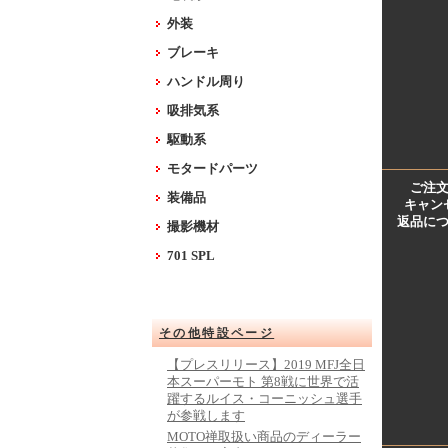
外装
ブレーキ
ハンドル周り
吸排気系
駆動系
モタードパーツ
ご注
装備品
キャン
返品に
撮影機材
701 SPL
その他特設ページ
【プレスリリース】2019 MFJ全日
本スーパーモト 第8戦に世界で活
躍するルイス・コーニッシュ選手
が参戦します
MOTO禅取扱い商品のディーラー