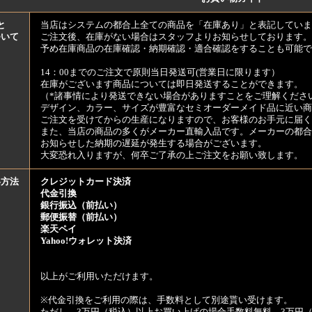
と
当店はシステムの都合上全ての商品を「在庫あり」と表記していま
ついて
ご注文後、在庫がない場合はスタッフよりお知らせしております。
予め在庫商品の在庫確認・納期確認・適合確認をすることも可能で
14：00までのご注文で原則当日発送可(営業日に限ります）
在庫がございます商品については即日発送することができます。
（*諸事情により発送できない場合がありますことをご理解くださ
デザイン、カラー、サイズが豊富なセミオーダーメイド品に近い商
ご注文を受けてからの生産になりますので、お客様のお手元に届
また、当店の商品の多くがメーカー直輸入品です。メーカーの都合
お知らせした納期の遅延が発生する場合がございます。
大変恐れ入りますが、何卒ご了承の上ご注文をお願い致します。
い方法
クレジットカード決済
代金引換
銀行振込（前払い）
郵便振替（前払い）
楽天ペイ
Yahoo!ウォレット決済
以上がご利用いただけます。
※代金引換をご利用の際は、手数料として別途貰い受けます。