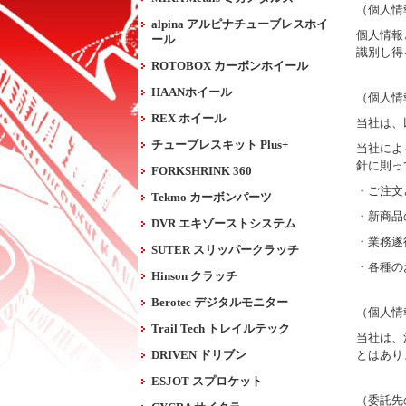
（個人情
alpina アルピナチューブレスホイ
個人情報
ール
識別し得
ROTOBOX カーボンホイール
HAANホイール
（個人情
REX ホイール
当社は、
チューブレスキット Plus+
当社によ
針に則っ
FORKSHRINK 360
・ご注文
Tekmo カーボンパーツ
・新商品
DVR エキゾーストシステム
・業務遂
SUTER スリッパークラッチ
・各種の
Hinson クラッチ
Berotec デジタルモニター
（個人情
Trail Tech トレイルテック
当社は、
DRIVEN ドリブン
とはあり
ESJOT スプロケット
（委託先