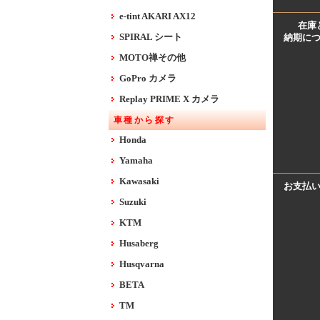
e-tint AKARI AX12
在庫
SPIRAL シート
納期に
MOTO禅その他
GoPro カメラ
Replay PRIME X カメラ
車種から探す
Honda
Yamaha
Kawasaki
お支払
Suzuki
KTM
Husaberg
Husqvarna
BETA
TM