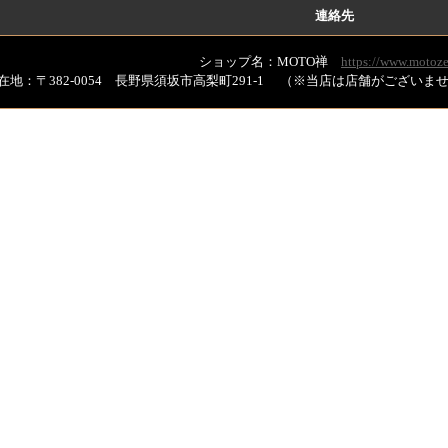
連絡先
ショップ名：MOTO禅
https://www.motoze
在地：〒382-0054 長野県須坂市高梨町291-1 （※当店は店舗がござい