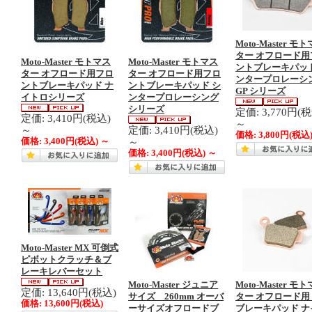
Moto-Master モ
ター オフロード用
Moto-Master モトマス
Moto-Master モトマス
ントブレーキパッド
ター オフロード用フロ
ター オフロード用フロ
ンタープロレーシ
ントブレーキパッド ナ
ントブレーキパッド シ
GP シリーズ
イトロシリーズ
ンタープロレーシング
シリーズ
定価: 3,770円(
定価: 3,410円(税込)
～
～
定価: 3,410円(税込)
価格:
3,800円
(税込
～
価格:
3,400円
(税込)
～
価格:
3,400円
(税込)
～
Moto-Master MX 可倒式
ピボットクラッチ＆ブ
レーキレバーセット
Moto-Master ジュニア
Moto-Master モ
定価: 13,640円(税込)
サイズ 260mm オーバ
ター オフロード用
価格:
13,600円
(税込)
ーサイズオフロードブ
ブレーキパッド ナ