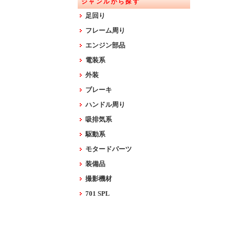
ジャンルから探す
足回り
フレーム周り
エンジン部品
電装系
外装
ブレーキ
ハンドル周り
吸排気系
駆動系
モタードパーツ
装備品
撮影機材
701 SPL