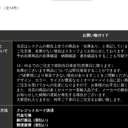
件 （全34件）
お買い物ガイド
と
当店はシステムの都合上全ての商品を「在庫あり」と表記していま
ついて
ご注文後、在庫がない場合はスタッフよりお知らせしております。
予め在庫商品の在庫確認・納期確認・適合確認をすることも可能で
14：00までのご注文で原則当日発送可(営業日に限ります）
在庫がございます商品については即日発送することができます。
（*諸事情により発送できない場合がありますことをご理解くださ
デザイン、カラー、サイズが豊富なセミオーダーメイド品に近い商
ご注文を受けてからの生産になりますので、お客様のお手元に届
また、当店の商品の多くがメーカー直輸入品です。メーカーの都合
お知らせした納期の遅延が発生する場合がございます。
大変恐れ入りますが、何卒ご了承の上ご注文をお願い致します。
い方法
クレジットカード決済
代金引換
銀行振込（前払い）
郵便振替（前払い）