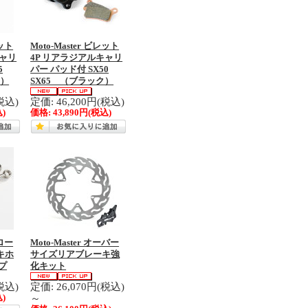
レット
Moto-Master ビレット
キャリ
4P リアラジアルキャリ
5
パー パッド付 SX50
ク）
SX65 （ブラック）
税込)
定価: 46,200円(税込)
)
価格:
43,890円
(税込)
フロー
Moto-Master オーバー
キホ
サイズリアブレーキ強
プ
化キット
税込)
定価: 26,070円(税込)
～
)