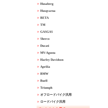
Husaberg
Husqvarna
BETA
TM
GASGAS
Sherco
Ducati
MV-Agusta
Harley Davidson
Aprilia
BMW
Buell
Triumph
オフロードバイク汎用
ロードバイク汎用