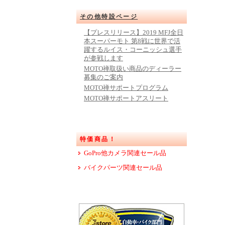
その他特設ページ
【プレスリリース】2019 MFJ全日
本スーパーモト 第8戦に世界で活
躍するルイス・コーニッシュ選手
が参戦します
MOTO禅取扱い商品のディーラー
募集のご案内
MOTO禅サポートプログラム
MOTO禅サポートアスリート
特価商品！
GoPro他カメラ関連セール品
バイクパーツ関連セール品