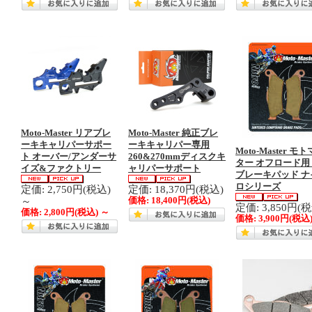
Moto-Master リアブレ
Moto-Master 純正ブレ
ーキキャリパーサポー
ーキキャリパー専用
Moto-Master モ
ト オーバー/アンダーサ
260&270mmディスクキ
ター オフロード用
イズ&ファクトリー
ャリパーサポート
ブレーキパッド ナ
ロシリーズ
定価: 2,750円(税込)
定価: 18,370円(税込)
～
価格:
18,400円
(税込)
定価: 3,850円(
価格:
2,800円
(税込)
～
価格:
3,900円
(税込