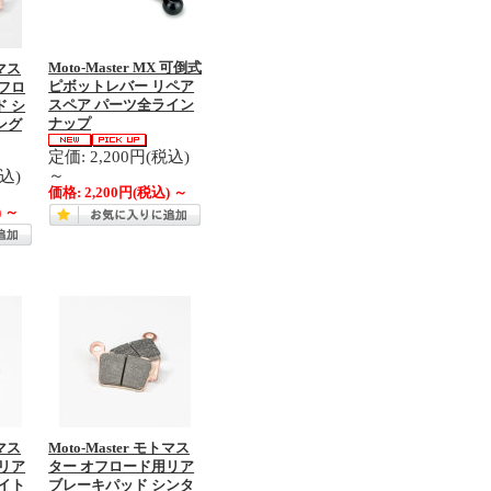
Moto-Master MX 可倒式
トマス
ピボットレバー リペア
フロ
スペア パーツ全ライン
 シ
ナップ
ング
定価: 2,200円(税込)
～
税込)
価格:
2,200円
(税込)
～
)
～
トマス
Moto-Master モトマス
リア
ター オフロード用リア
イト
ブレーキパッド シンタ