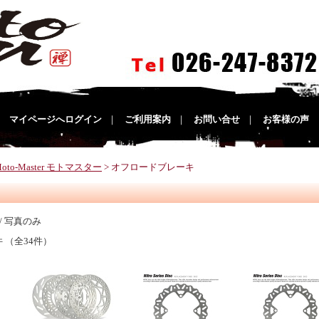
｜
マイページへログイン
｜
ご利用案内
｜
お問い合せ
｜
お客様の声
oto-Master モトマスター
> オフロードブレーキ
/ 写真のみ
件 （全34件）