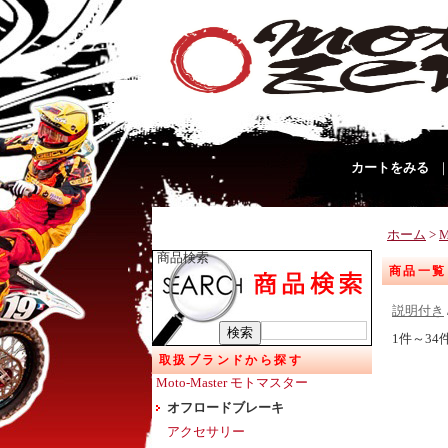
カートをみる
ホーム
>
M
商品検索
商品一覧
説明付き
1件～34
取扱ブランドから探す
Moto-Master モトマスター
オフロードブレーキ
アクセサリー