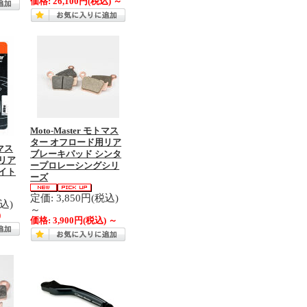
価格:
26,100円
(税込)
～
Moto-Master モトマス
ター オフロード用リア
トマス
ブレーキパッド シンタ
リア
ープロレーシングシリ
イト
ーズ
定価: 3,850円(税込)
税込)
～
)
価格:
3,900円
(税込)
～