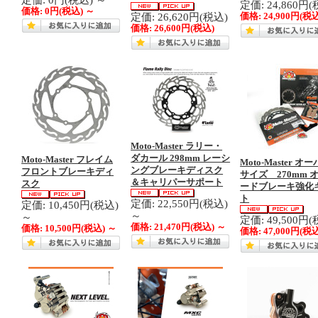
定価: 24,860円(
価格:
0円
(税込)
～
定価: 26,620円(税込)
価格:
24,900円
(税込
価格:
26,600円
(税込)
Moto-Master ラリー・
ダカール 298mm レーシ
Moto-Master フレイム
Moto-Master オ
ングブレーキディスク
フロントブレーキディ
サイズ 270mm 
＆キャリパーサポート
スク
ードブレーキ強化
ト
定価: 22,550円(税込)
定価: 10,450円(税込)
～
～
定価: 49,500円(
価格:
21,470円
(税込)
～
価格:
10,500円
(税込)
～
価格:
47,000円
(税込