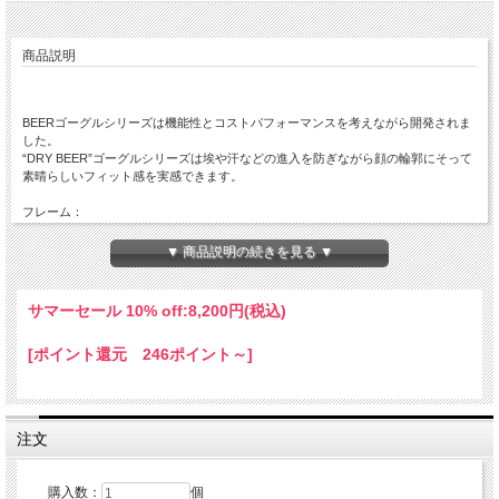
商品説明
BEERゴーグルシリーズは機能性とコストパフォーマンスを考えながら開発されま
した。
“DRY BEER”ゴーグルシリーズは埃や汗などの進入を防ぎながら顔の輪郭にそって
素晴らしいフィット感を実感できます。
フレーム：
軽量な“ウレタンブレンド” 素材のフレームは強度と柔軟性を両立し、保護と着け心
地の両方◎。大変軽量で柔軟性・弾力性のあるポリフレックス素材を使うことで
▼ 商品説明の続きを見る ▼
様々な顔の形にジャストフィットします。
レンズ：
サマーセール 10% off:
8,200円(税込)
“DRY BEER”のゴーグルシリーズは最も品質の高いポリカーボネート製のライトス
モーク色のレンズを標準採用しています。
[ポイント還元 246ポイント～]
非常に割れにくく、100%UVカット、防傷、防曇加工されたレンズです。ティアオ
フピンはハードコート加工されたポリカーボネートレンズ上にあり、使い勝手や機
能性が向上。ビールシリーズの交換用レンズは様々な色をご用意しています。
フォーム：
注文
親水性の高いEO15とフリースライニングの2層フォーム（厚さ１５mm）を採用す
ることで、埃や汗などの進入を防ぎながら顔の輪郭にそった素晴らしいフィット感
と吸湿発散性に優れた快適性を実現。
購入数：
個