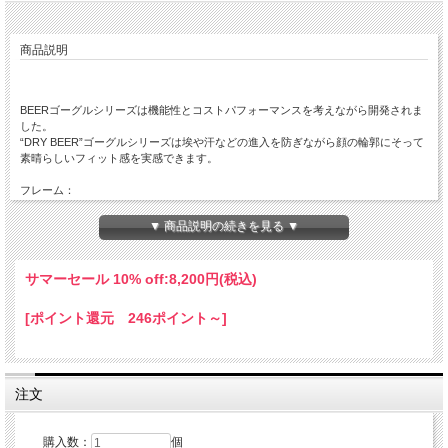
商品説明
BEERゴーグルシリーズは機能性とコストパフォーマンスを考えながら開発されま
した。
“DRY BEER”ゴーグルシリーズは埃や汗などの進入を防ぎながら顔の輪郭にそって
素晴らしいフィット感を実感できます。
フレーム：
軽量な“ウレタンブレンド” 素材のフレームは強度と柔軟性を両立し、保護と着け心
地の両方◎。大変軽量で柔軟性・弾力性のあるポリフレックス素材を使うことで
▼ 商品説明の続きを見る ▼
様々な顔の形にジャストフィットします。
レンズ：
サマーセール 10% off:
8,200円(税込)
“DRY BEER”のゴーグルシリーズは最も品質の高いポリカーボネート製のライトス
モーク色のレンズを標準採用しています。
[ポイント還元 246ポイント～]
非常に割れにくく、100%UVカット、防傷、防曇加工されたレンズです。ティアオ
フピンはハードコート加工されたポリカーボネートレンズ上にあり、使い勝手や機
能性が向上。ビールシリーズの交換用レンズは様々な色をご用意しています。
フォーム：
注文
親水性の高いEO15とフリースライニングの2層フォーム（厚さ１５mm）を採用す
ることで、埃や汗などの進入を防ぎながら顔の輪郭にそった素晴らしいフィット感
と吸湿発散性に優れた快適性を実現。
購入数：
個