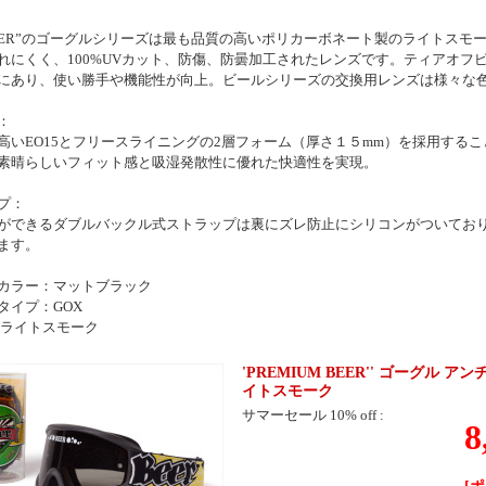
 BEER”のゴーグルシリーズは最も品質の高いポリカーボネート製のライトス
れにくく、100%UVカット、防傷、防曇加工されたレンズです。ティアオフ
にあり、使い勝手や機能性が向上。ビールシリーズの交換用レンズは様々な
：
高いEO15とフリースライニングの2層フォーム（厚さ１５mm）を採用する
素晴らしいフィット感と吸湿発散性に優れた快適性を実現。
プ：
ができるダブルバックル式ストラップは裏にズレ防止にシリコンがついてお
ます。
カラー：マットブラック
タイプ：GOX
 ライトスモーク
'PREMIUM BEER'' ゴーグル
イトスモーク
サマーセール 10% off :
8