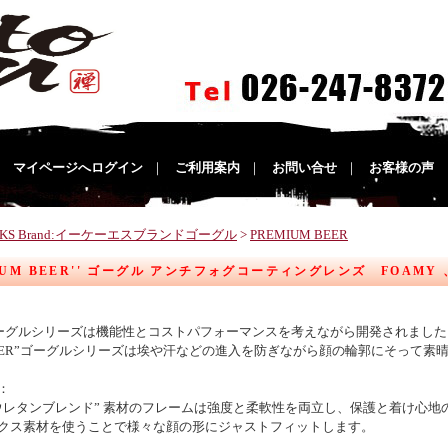
｜
マイページへログイン
｜
ご利用案内
｜
お問い合せ
｜
お客様の声
EKS Brand:イーケーエスブランドゴーグル
>
PREMIUM BEER
MIUM BEER'' ゴーグル アンチフォグコーティングレンズ FOAM
ゴーグルシリーズは機能性とコストパフォーマンスを考えながら開発されました
 BEER”ゴーグルシリーズは埃や汗などの進入を防ぎながら顔の輪郭にそって
：
ウレタンブレンド” 素材のフレームは強度と柔軟性を両立し、保護と着け心
クス素材を使うことで様々な顔の形にジャストフィットします。