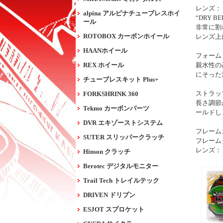
レンズ：
alpina アルピナチューブレスホイ
“DRY
ール
非常に割
ROTOBOX カーボンホイール
レンズ上
HAANホイール
フォーム
REX ホイール
親水性の
にそった
チューブレスキット Plus+
ストラッ
FORKSHRINK 360
長さ調節
Tekmo カーボンパーツ
ールドし
DVR エキゾーストシステム
フレーム
SUTER スリッパークラッチ
フレーム
レンズ：
Hinson クラッチ
Berotec デジタルモニター
Trail Tech トレイルテック
DRIVEN ドリブン
ESJOT スプロケット