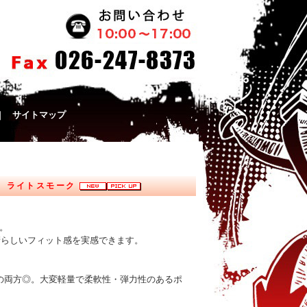
｜
サイトマップ
Y 、ライトスモーク
。
素晴らしいフィット感を実感できます。
地の両方◎。大変軽量で柔軟性・弾力性のあるポ