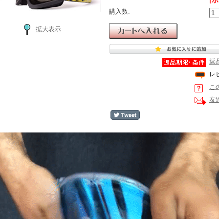
[
購入数:
拡大表示
返
レ
こ
友