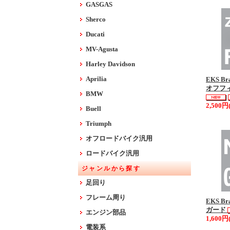
GASGAS
Sherco
Ducati
MV-Agusta
Harley Davidson
Aprilia
EKS Br
オフフィ
BMW
2,500円
Buell
Triumph
オフロードバイク汎用
ロードバイク汎用
ジャンルから探す
足回り
フレーム周り
EKS Br
ガード
エンジン部品
1,600円
電装系