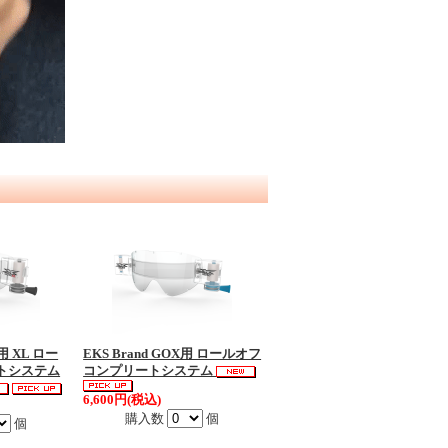
S用 XL ロー
EKS Brand GOX用 ロールオフ
トシステム
コンプリートシステム
6,600円(税込)
購入数
個
個