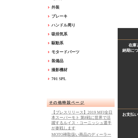
外装
ブレーキ
ハンドル周り
吸排気系
駆動系
在庫
納期に
モタードパーツ
装備品
撮影機材
701 SPL
その他特設ページ
【プレスリリース】2019 MFJ全日
お支払
本スーパーモト 第8戦に世界で活
躍するルイス・コーニッシュ選手
が参戦します
MOTO禅取扱い商品のディーラー