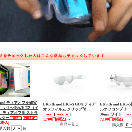
品をチェックした人はこんな商品もチェックしています
Brand ティアオフを確実
EKS Brand EKS-S GOX ティア
EKS Brand EKS-
ずつ引っ張れる EZ（イ
オフフィルム クリップ付
ルオフコンプリー
 ティアオフ用 ストラ
36mmワイド
ルダー
1,700円(税込)
～
7,100円(税込)
(税込)
商品を見る
購入数
購入数
個