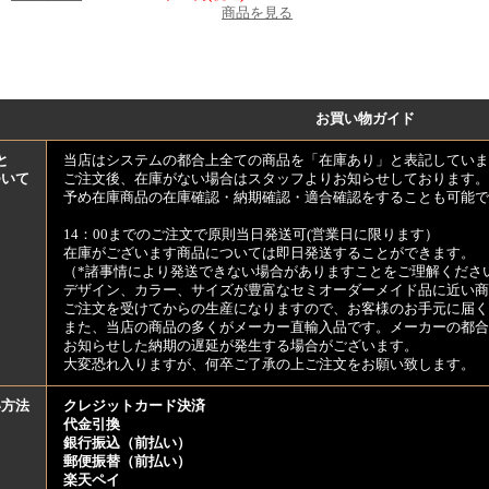
商品を見る
お買い物ガイド
と
当店はシステムの都合上全ての商品を「在庫あり」と表記していま
ついて
ご注文後、在庫がない場合はスタッフよりお知らせしております。
予め在庫商品の在庫確認・納期確認・適合確認をすることも可能で
14：00までのご注文で原則当日発送可(営業日に限ります）
在庫がございます商品については即日発送することができます。
（*諸事情により発送できない場合がありますことをご理解くださ
デザイン、カラー、サイズが豊富なセミオーダーメイド品に近い商
ご注文を受けてからの生産になりますので、お客様のお手元に届
また、当店の商品の多くがメーカー直輸入品です。メーカーの都合
お知らせした納期の遅延が発生する場合がございます。
大変恐れ入りますが、何卒ご了承の上ご注文をお願い致します。
い方法
クレジットカード決済
代金引換
銀行振込（前払い）
郵便振替（前払い）
楽天ペイ