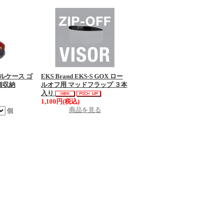
ーグルケース ゴ
EKS Brand EKS-S GOX ロー
個収納
ルオフ用 マッドフラップ ３本
入り
1,100円(税込)
商品を見る
個