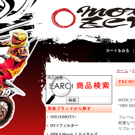
カートをみる
ホーム
>
商品検索
'PRE
BEER
“DRY
取扱ブランドから探す
SOLOSHOT3+
フレーム
軽量な“
DT-1フィルター
リフレッ
MIKA Metals ミカメタルズ