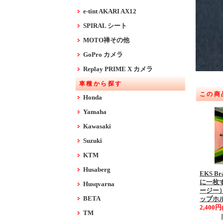
e-tint AKARI AX12
SPIRAL シート
MOTO禅その他
GoPro カメラ
Replay PRIME X カメラ
車種から探す
この商
Honda
Yamaha
Kawasaki
Suzuki
KTM
Husaberg
EKS 
に一枚
Husqvarna
ージー）
BETA
ップホ
2,400円
TM