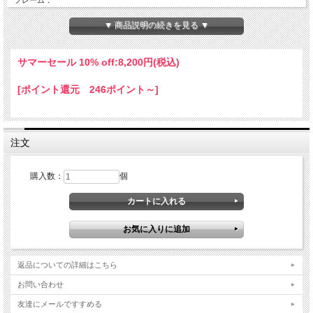
フレーム：
軽量な“ウレタンブレンド” 素材のフレームは強度と柔軟性を両立し、保護と着け心
地の両方◎。大変軽量で柔軟性・弾力性のあるポリフレックス素材を使うことで
▼ 商品説明の続きを見る ▼
様々な顔の形にジャストフィットします。
レンズ：
サマーセール 10% off:
8,200円(税込)
“DRY BEER”のゴーグルシリーズは最も品質の高いポリカーボネート製のライトス
モーク色のレンズを標準採用しています。
[ポイント還元 246ポイント～]
非常に割れにくく、100%UVカット、防傷、防曇加工されたレンズです。ティアオ
フピンはハードコート加工されたポリカーボネートレンズ上にあり、使い勝手や機
能性が向上。ビールシリーズの交換用レンズは様々な色をご用意しています。
フォーム：
注文
親水性の高いEO15とフリースライニングの2層フォーム（厚さ１５mm）を採用す
ることで、埃や汗などの進入を防ぎながら顔の輪郭にそった素晴らしいフィット感
と吸湿発散性に優れた快適性を実現。
購入数：
個
ストラップ：
長さ調節ができるダブルバックル式ストラップは裏にズレ防止にシリコンがついて
おり、ストラップをしっかりと締めたい位置でホールドします。
フレームカラー：マットブラック
フレームタイプ：GOX
レンズ： ライトスモーク
返品についての詳細はこちら
お問い合わせ
友達にメールですすめる