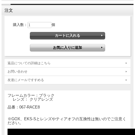
注文
購入数：
個
新しいLUCIDゴーグルは、明確な知覚が特徴です。 これは、ゴーグルビジネスに
おける35年以上の研究開発、経験、情熱、および進化から作成されています。
オフロードバイクマーケットが進化するにつれ、ゴーグルに要求される物も変わっ
てきました。
コンディションが良い時にクリアな視界を確保することはもちろん、マディなどタ
フなコンディションでもクリアな視界が求められます。
返品についての詳細はこちら
新しいLUCIDゴーグルは、その驚異的なXDO（Xtreme Definition Optics）レンズテ
お問い合わせ
クノロジーにより、ビジョンとゴーグルの機能を最大限に向上させます。
友達にメールですすめる
頑丈なDYADリジッドアウターフレームがレンズを所定の位置にホールド、究極の
シール性を保持し飛散するデブリやホコリの侵入を許しません。
アウターフレームは定評ある当社独自のフェイスフォーム材のポリフレックスイン
フレームカラー：ブラック
ナーフレームに二重注入装着されています。
レンズ： クリアレンズ
ポリフレックスインナーフレームは顔の形状に合わせて変形し、最適なシール性と
フィット感を実現。
品番：067-RACE8
さらにロープロファイルの取り外し可能なノーズガードも付属し、保護を強化しま
す。
※GOX、EKS-Sとレンズやティアオフの互換性は無いのでご注意く
ださい。
LUCID ルシードゴーグルは ウェーブラッチ クイックレンズチェンジ&ロックシス
テムを新たに採用。XDOインジェクテッドレンズを安全に密閉するシステムで
す。