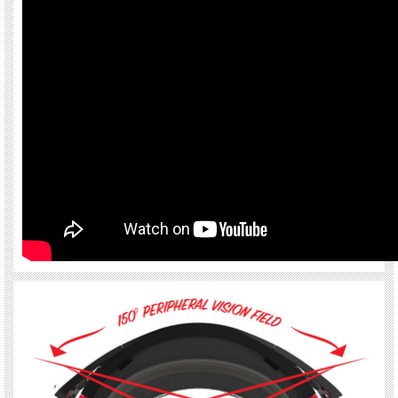
このシステムによりライダーは親指をスライドさせるだけでシーンに合わせたレン
ズに素早く簡単に交換できます。
LUCID RACE シリーズ はレンズ側へ汗が侵入することを防ぐネオプレンレイヤー
を含む厚さ17mm、 3D成形の4層フェイスフォームを採用し、ほぼ全ての顔の形に
比類のないフィット感を生み出します。
フォームの第四層は水分吸収のためで、レンズに汗が飛んだり目に入らないようこ
の部分に吸収、たまった汗はフローエアーチャンネルによってフレーム側面に流れ
おります。
LUCID ルシードゴーグルはマーケットの中で最も広い視野を持つゴーグルの一つ
です。クラスをリードする45mmロールオフシステムを利用して、極限に厳しいマ
ディコンディションでもクリアで広い視界をキープします。
新しいフォースフィットアウトリガーデザインは、滑り止めシリコンを配置した
45mmワイドベルトが特徴。快適で安全なフィットを実現します。
＜＜機能詳細＞＞
・頑丈なDYADフレームを新たに採用。アウターフレームは実績のあるポリフレッ
クスインナーフレームに二重注入装着。
・汗が目に入らないようコントロールする新たなフローエアーベンチレーションシ
ステム
・3D成型の厚さ17mm、汗止め用ネオプレンレイヤーを含む4層フェイスフォーム
・フォースフィットアウトリガーシステム
・45mmのウルトラワイドストラップには滑り止めシリコンを配置
・XDO, (Xtreme Definition Optics) インジェクションモールドレンズ
・ウェーブラッチ クイックレンズチェンジ&ロックシステム
・ハードコート&アンチフォグ加工されたレンズ
・レンズとフレームに統合されたティアオフピン