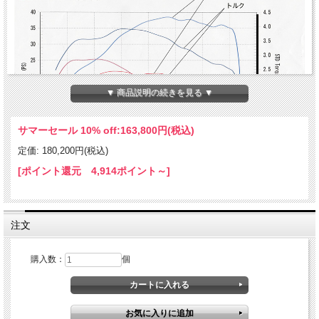
▼ 商品説明の続きを見る ▼
サマーセール 10% off:
163,800円(税込)
定価: 180,200円(税込)
[ポイント還元 4,914ポイント～]
【計測条件】
計測器：ダイノジェット
タイヤ：17インチモタードタイヤ
スプロケット：F 13T、 R 50T
注文
Honda CRF450L日本国内仕様用フルパワーキット。
おとなしかったCRF450Lもこのキットを使用すればモンスターレーサーに早変わ
購入数：
個
り！！
約21ps→38psへおよそ2倍のパワーアップ！
レブリミットは9500rpm→10200rpm。
フルパワー化に必要な部品をセットにしました。