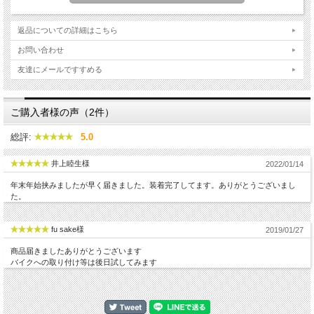
取り付けは簡単ボルトオン！
キット内容：
返品についての詳細はこちら
マップユニット
ダウンドラフトトチューブ
お問い合わせ
コンプリートスロットルボディ
友達にメールですすめる
※※※注意点※※※
・このキットを使用すると日本の道路交通法に合致しない恐れがあります。
・このキットを装着することでメーカー保証が受けられなくなる可能性がありま
ご購入者様の声（2件）
す。
・取り付けには専門知識が必要です。取り付けはバイクショップなどで行なってく
総評:
5.0
ださい。
・リスクをご理解の上、お客様の自己責任にてご使用されるようお願いいたしま
す。
井上睦生様
2022/01/14
----------------
年末年始挟みましたが早く届きました。装着完了してます。ありがとうございまし
納期について
た。
----------------
海外お取り寄せになり、納期は2-3週間いただきます。
ご注文後に発送目安を連絡いたします。
fu sake様
2019/01/27
商品届きましたありがとうございます
よりパワーを求める方にはオリジナルレーシングエキゾーストシステムをおすすめ
バイクへの取り付け等は後日試してみます
します。
SMR Power Core CRF450L専用 レーシングエキゾーストマフラー ヘキサ
ゴンタイプ
SMR Power Core CRF450L専用 レーシングエキゾーストマフラー オーバルタイプ