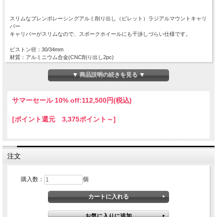
スリムなブレンボレーシングアルミ削り出し（ビレット）ラジアルマウントキャリ
パー
キャリパーがスリムなので、スポークホイールにも干渉しづらい仕様です。
ピストン径：30/34mm
材質：アルミニウム合金(CNC削り出し2pc)
重量：約700g
ピストン材質：アルミニウム
▼ 商品説明の続きを見る ▼
取付ピッチ：100mm
品番：XA7.89.10
サマーセール 10% off:
112,500円(税込)
※競技用部品となります。
※適切なメンテナンスが前提のレーシングキャリパーですので、取扱には十分ご注
[ポイント還元 3,375ポイント～]
意ください。
※車体によってはスポークとキャリパーの干渉の可能性があり、ホイールオフセッ
ト等による調整が必要になる場合がございます。また、車両の個体差による干渉の
可能性もございます。
注文
購入数：
個