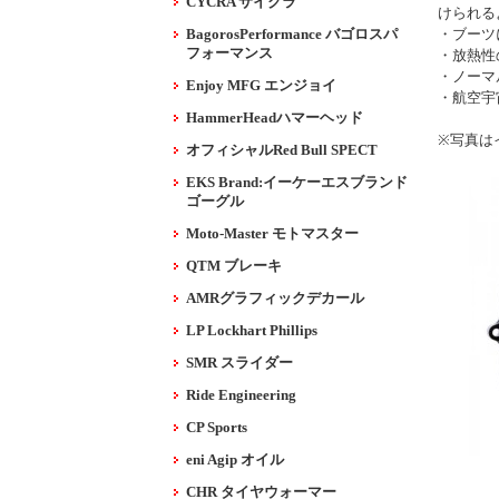
CYCRA サイクラ
けられる
BagorosPerformance バゴロスパ
・ブーツ
フォーマンス
・放熱性
・ノーマ
Enjoy MFG エンジョイ
・航空宇
HammerHeadハマーヘッド
※写真は
オフィシャルRed Bull SPECT
EKS Brand:イーケーエスブランド
ゴーグル
Moto-Master モトマスター
QTM ブレーキ
AMRグラフィックデカール
LP Lockhart Phillips
SMR スライダー
Ride Engineering
CP Sports
eni Agip オイル
CHR タイヤウォーマー