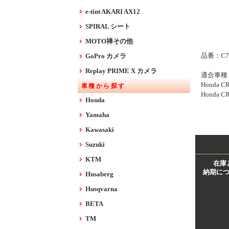
e-tint AKARI AX12
SPIRAL シート
MOTO禅その他
品番：C78
GoPro カメラ
Replay PRIME X カメラ
適合車種
Honda CR
車種から探す
Honda C
Honda
Yamaha
Kawasaki
Suzuki
KTM
在庫
納期に
Husaberg
Husqvarna
BETA
TM