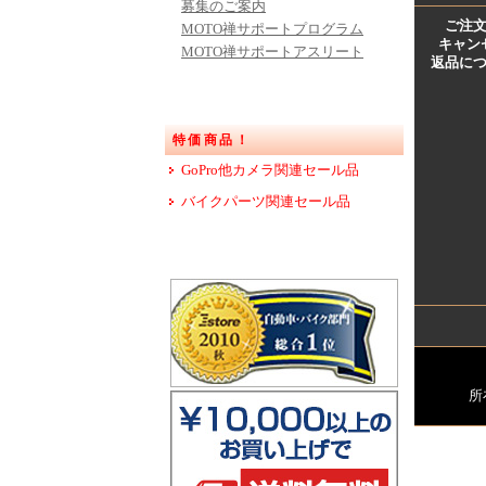
募集のご案内
ご注
MOTO禅サポートプログラム
キャン
MOTO禅サポートアスリート
返品に
特価商品！
GoPro他カメラ関連セール品
バイクパーツ関連セール品
所