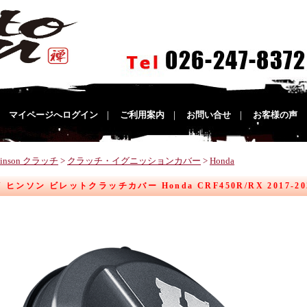
｜
マイページへログイン
｜
ご利用案内
｜
お問い合せ
｜
お客様の声
inson クラッチ
>
クラッチ・イグニッションカバー
>
Honda
N ヒンソン ビレットクラッチカバー Honda CRF450R/RX 2017-2