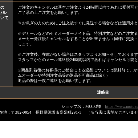
文の
ご注文のキャンセルは基本ご注文より24時間以内であれば受付可
セル
ご了承の上ご注文をお願いします。
ついて
※お急ぎの方のためにご注文後すぐに発送する場合などは適用外と
※デカールなどのセミオーダーメイド品、特別注文などのご注文者
メーカー発注後キャンセルをすることが出来ません（同様に交換・
します。
※ご注文後、在庫がない場合はスタッフよりお知らせしております
スタッフからのメール連絡後24時間以内であればキャンセル可能
※商品到着後のお客様のご都合による返品については開封前で、か
ムオーダーや特別注文品等の返品不可商品は除く）
返品の際は一度ご連絡をお願い致します。
連絡先
ショップ名：MOTO禅
https://www.motoze
在地：〒382-0054 長野県須坂市高梨町291-1 （※当店は店舗がござい