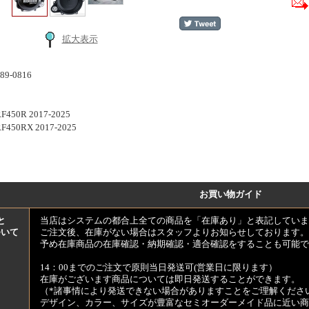
拡大表示
9-0816
F450R 2017-2025
RF450RX 2017-2025
お買い物ガイド
と
当店はシステムの都合上全ての商品を「在庫あり」と表記していま
ついて
ご注文後、在庫がない場合はスタッフよりお知らせしております。
予め在庫商品の在庫確認・納期確認・適合確認をすることも可能で
14：00までのご注文で原則当日発送可(営業日に限ります）
在庫がございます商品については即日発送することができます。
（*諸事情により発送できない場合がありますことをご理解くださ
デザイン、カラー、サイズが豊富なセミオーダーメイド品に近い商