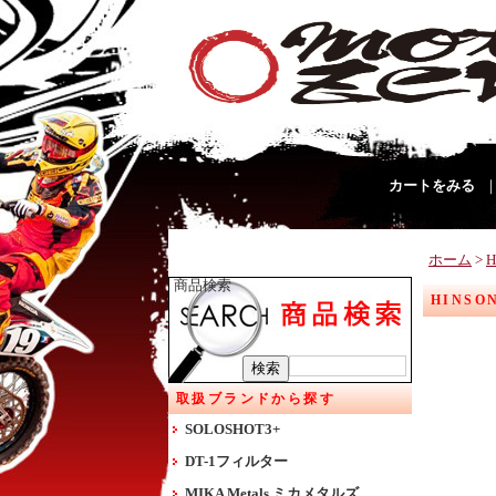
カートをみる
ホーム
>
H
商品検索
HINSO
取扱ブランドから探す
SOLOSHOT3+
DT-1フィルター
MIKA Metals ミカメタルズ