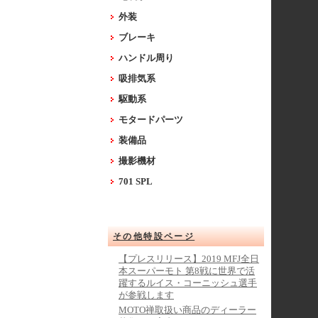
外装
ブレーキ
ハンドル周り
吸排気系
駆動系
モタードパーツ
装備品
撮影機材
701 SPL
その他特設ページ
【プレスリリース】2019 MFJ全日
本スーパーモト 第8戦に世界で活
躍するルイス・コーニッシュ選手
が参戦します
MOTO禅取扱い商品のディーラー