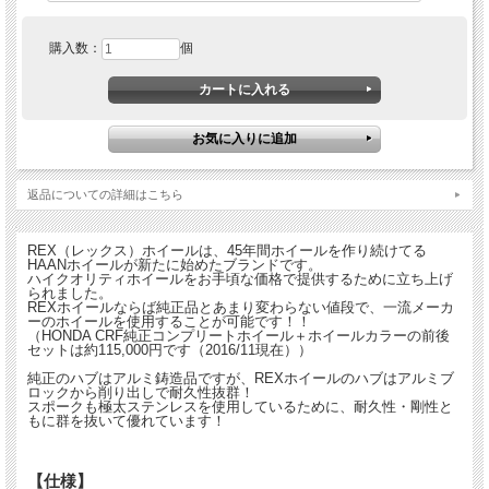
購入数：
個
返品についての詳細はこちら
REX（レックス）ホイールは、45年間ホイールを作り続けてる
HAANホイールが新たに始めたブランドです。
ハイクオリティホイールをお手頃な価格で提供するために立ち上げ
られました。
REXホイールならば純正品とあまり変わらない値段で、一流メーカ
ーのホイールを使用することが可能です！！
（HONDA CRF純正コンプリートホイール＋ホイールカラーの前後
セットは約115,000円です（2016/11現在））
純正のハブはアルミ鋳造品ですが、REXホイールのハブはアルミブ
ロックから削り出しで耐久性抜群！
スポークも極太ステンレスを使用しているために、耐久性・剛性と
もに群を抜いて優れています！
【仕様】