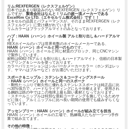
リム:REXFERGEN（レクスフェルゲン）
日本ではあまり馴染みのないREXFERGEN（レクスフェルゲン）リ
ムですが、
製造会社はなんと！リムの超一流メーカーである
ExcelRim Co LTD.（エキセルリム株式会社）です！！
エキセルの品質とパフォーマンスが、そのままREXFERGEN（レク
スフェルゲン）に受け継がれています。
リムカラーはブラックアルマイトのみとなっております。
ハブ：HAAN（ハーン）ホイール製 アルミ削り出し＆ハードアルマ
イト
REXホイールのハブは世界有数のホイールメーカーである、
HAAN（ハーン）ホイールと同一のもの
です。
HAAN（ハーン）ホイールと同じ材質のブロック、同じCNCマシン
で製作しています。
材料は6082-T6アルミを削り出し＆ハードアルマイト、信頼の日本製
ベアリング＆シールを使っております。
カラーバリエーションはシルバーかメーカーカラー（ホンダはレッ
ド、ヤマハはブルーなど）がお選びいただけます。
スポーク＆ニップル：ステンレス＆コーティングスチール
・
HAAN（ハーン）ホイールと同一のスポーク
・剛性たっぷりで耐久性に優れるステンレススポークは純正品に比
べ30%強力で、ハードなライディングにも十分耐えます。使用され
る鋼鉄は鉄の中ではこの地球上最も固い素材となっております。
・スチールニップルは特別な亜鉛コーティングを施しているためサ
ビに強く、アルミニップルに比べ長い期間の使用でも緩みずらくな
っています。
アッセンブリー：HAAN（ハーン）ホイールが組み立てを担当
HAAN（ハーン）ホイールの工場で、熟練職人たちが一つ一つ手作
業で組み立てます。
その他の特徴：