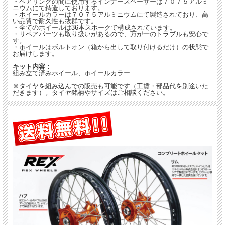
・ベアリングの間に使用するインナースペーサーは７０７５アルミ
ニウムにて鋳造しております。
・ホイールカラーは７０７５アルミニウムにて製造されており、高
い品質で耐久性も抜群です。
・全てのホイールは36本スポークで構成されています。
・リペアパーツも取り扱いがあるので、万が一のトラブルも安心で
す。
・ホイールはボルトオン（箱から出して取り付けるだけ）の状態で
お届けします。
キット内容：
組み立て済みホイール、ホイールカラー
※タイヤを組み込んでの販売も可能です（工賃・部品代を別途いた
だきます）。タイヤ銘柄やサイズはご相談ください。