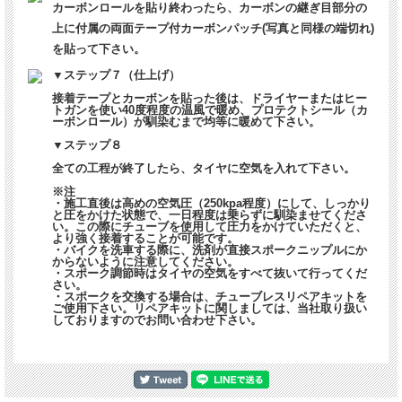
カーボンロールを貼り終わったら、カーボンの継ぎ目部分の
上に付属の両面テープ付カーボンパッチ(写真と同様の端切れ)
を貼って下さい。
▼ステップ７（仕上げ）
接着テープとカーボンを貼った後は、ドライヤーまたはヒー
トガンを使い40度程度の温風で暖め、プロテクトシール（カ
ーボンロール）が馴染むまで均等に暖めて下さい。
▼ステップ８
全ての工程が終了したら、タイヤに空気を入れて下さい。
※注
・施工直後は高めの空気圧（250kpa程度）にして、しっかり
と圧をかけた状態で、一日程度は乗らずに馴染ませてくださ
い。この際にチューブを使用して圧力をかけていただくと、
より強く接着することが可能です。
・バイクを洗車する際に、洗剤が直接スポークニップルにか
からないように注意してください。
・スポーク調節時はタイヤの空気をすべて抜いて行ってくだ
さい。
・スポークを交換する場合は、チューブレスリペアキットを
ご使用下さい。リペアキットに関しましては、当社取り扱い
しておりますのでお問い合わせ下さい。