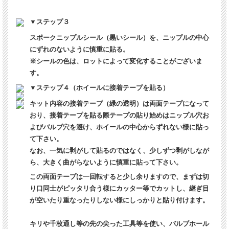
▼ステップ３
スポークニップルシール（黒いシール）を、ニップルの中心
にずれのないように慎重に貼る。
※シールの色は、ロットによって変化することがございま
す。
▼ステップ４（ホイールに接着テープを貼る）
キット内容の接着テープ（緑の透明）は両面テープになって
おり、接着テープを貼る際テープの貼り始めはニップル穴お
よびバルブ穴を避け、ホイールの中心からずれない様に貼っ
て下さい。
なお、一気に剥がして貼るのではなく、少しずつ剥がしなが
ら、大きく曲がらないように慎重に貼って下さい。
この両面テープは一回転すると少し余りますので、まずは切
り口同士がピッタリ合う様にカッター等でカットし、継ぎ目
が空いたり重なったりしない様にしっかりと貼り付けます。
キリや千枚通し等の先の尖った工具等を使い、バルブホール