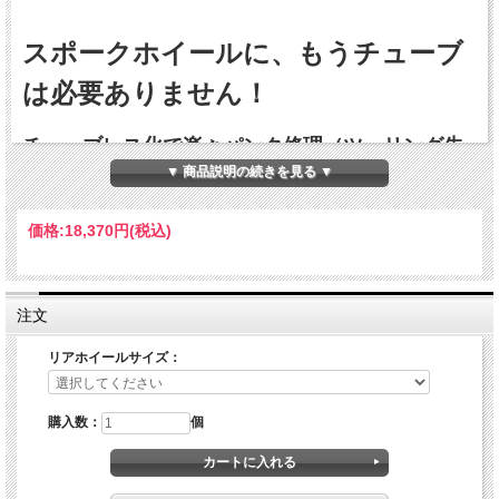
スポークホイールに、もうチューブ
は必要ありません！
チューブレス化で楽々パンク修理（ツーリング先
▼ 商品説明の続きを見る ▼
や通勤通学時の不安を解消！）、
その上、バイクの運動性能もアップで良いことづ
価格:
18,370円
(税込)
くし！
水分や気温差によるラッピング素材（カーボンケブラー）の劣化は非常に少なくな
っており、施工や使い方によっては長期間の使用に応えてくれることは実証済み。
注文
Boris Chambon（ボリス・シャンボン）やFabrice Lecoanet（ファブリス・ルコ
アネ）等著名なライダーがテストに参加。テストしたライダー全員からこのキット
を使用後、「他のものは要らない！」との絶賛を得ました。また、MOTO1ライダ
リアホイールサイズ：
ーにも多数に愛用されております。
サーキットではもちろん、公道でもそのメリットを十分に感じられる商品です。
購入数：
個