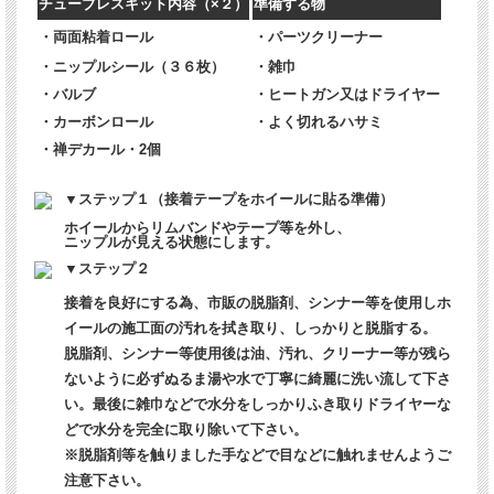
チューブレスキット内容（×２）
準備する物
・両面粘着ロール
・パーツクリーナー
・ニップルシール（３６枚）
・雑巾
・バルブ
・ヒートガン又はドライヤー
・カーボンロール
・よく切れるハサミ
・禅デカール・2個
▼ステップ１（接着テープをホイールに貼る準備）
ホイールからリムバンドやテープ等を外し、
ニップルが見える状態にします。
▼ステップ２
接着を良好にする為、市販の脱脂剤、シンナー等を使用しホ
イールの施工面の汚れを拭き取り、しっかりと脱脂する。
脱脂剤、シンナー等使用後は油、汚れ、クリーナー等が残ら
ないように必ずぬるま湯や水で丁寧に綺麗に洗い流して下さ
い。最後に雑巾などで水分をしっかりふき取りドライヤーな
どで水分を完全に取り除いて下さい。
※脱脂剤等を触りました手などで目などに触れませんようご
注意下さい。