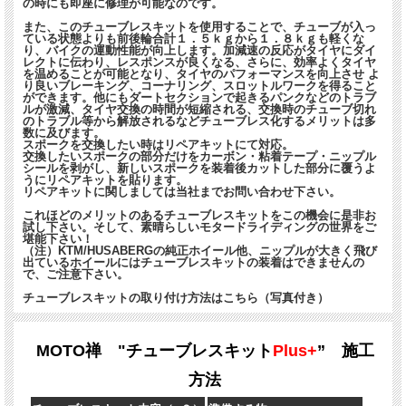
の時にも即座に修理が可能なのです。
また、このチューブレスキットを使用することで、チューブが入っ
ている状態よりも前後輪合計１．５ｋｇから１．８ｋｇも軽くな
り、バイクの運動性能が向上します。加減速の反応がタイヤにダイ
レクトに伝わり、レスポンスが良くなる、さらに、効率よくタイヤ
を温めることが可能となり、タイヤのパフォーマンスを向上させ よ
り良いブレーキング、コーナリング、スロットルワークを得ること
ができます。他にもダートセクションで起きるパンクなどのトラブ
ルが激減、タイヤ交換の時間が短縮される、交換時のチューブ切れ
のトラブル等から解放されるなどチューブレス化するメリットは多
数に及びます。
スポークを交換したい時はリペアキットにて対応。
交換したいスポークの部分だけをカーボン・粘着テープ・ニップル
シールを剥がし、新しいスポークを装着後カットした部分に覆うよ
うにリペアキットを貼ります。
リペアキットに関しましては当社までお問い合わせ下さい。
これほどのメリットのあるチューブレスキットをこの機会に是非お
試し下さい。そして、素晴らしいモタードライディングの世界をご
堪能下さい！
（注）KTM/HUSABERGの純正ホイール他、ニップルが大きく飛び
出ているホイールにはチューブレスキットの装着はできませんの
で、ご注意下さい。
チューブレスキットの取り付け方法はこちら（写真付き）
MOTO禅 "チューブレスキット
Plus+
” 施工
方法