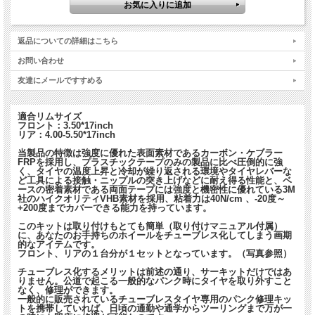
返品についての詳細はこちら
お問い合わせ
友達にメールですすめる
適合リムサイズ
フロント：3.50*17inch
リア：4.00-5.50*17inch
当製品の特徴は強度に優れた表面素材であるカーボン・ケブラー
FRPを採用し、プラスチックテープのみの製品に比べ圧倒的に強
く、タイヤの温度上昇と冷却が繰り返される環境やタイヤレバーな
ど工具による接触・ニップルの突き上げなどに耐え得る性能と、ベ
ースの密着素材である両面テープには強度と機密性に優れている3M
社のハイクオリティVHB素材を採用、粘着力は40N/cm 、-20度～
+200度までカバーできる能力を持っています。
このキットは取り付けもとても簡単（取り付けマニュアル付属）
に、あなたのお手持ちのホイールをチューブレス化してしまう画期
的なアイテムです。
フロント、リアの１台分が１セットとなっています。（写真参照）
チューブレス化するメリットは前述の通り、サーキットだけではあ
りません。公道で起こる一般的なパンク時にタイヤを取り外すこと
なく、修理ができます。
一般的に販売されているチューブレスタイヤ専用のパンク修理キッ
トを携帯していれば、日頃の通勤や通学からツーリングまで万が一