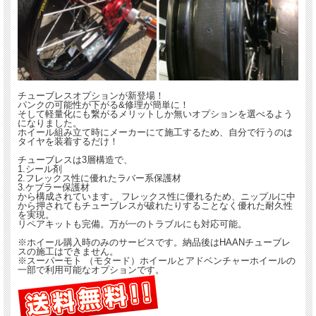
チューブレスオプションが新登場！
パンクの可能性が下がる&修理が簡単に！
そして軽量化にも繋がるメリットしか無いオプションを選べるよう
になりました。
ホイール組み立て時にメーカーにて施工するため、自分で行うのは
タイヤを装着するだけ！
チューブレスは3層構造で、
1.シール剤
2.フレックス性に優れたラバー系保護材
3.ケブラー保護材
から構成されています。 フレックス性に優れるため、ニップルに中
から押されてもチューブレスが破れたりすることなく優れた耐久性
を実現。
リペアキットも完備。万が一のトラブルにも対応可能。
※ホイール購入時のみのサービスです。納品後はHAANチューブレ
スの施工はできません。
※スーパーモト （モタード）ホイールとアドベンチャーホイールの
一部で利用可能なオプションです。