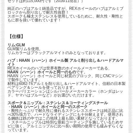
セットは約115,000円です（2016/11現在））
純正のハブはアルミ鋳造品ですが、REXホイールのハブはアルミブ
ロックから削り出しで耐久性抜群！
スポークも極太ステンレスを使用しているために、耐久性・剛性と
もに群を抜いて優れています！
【仕様】
リム:GLM
GLM製リムを使用。
リムカラーはブラックアルマイトのみとなっております。
ハブ：HAAN（ハーン）ホイール製 アルミ削り出し＆ハードアルマ
イト
REXホイールのハブは世界有数のホイールメーカーである、
HAAN（ハーン）ホイールと同一のもの
です。
HAAN（ハーン）ホイールと同じ材質のブロック、同じCNCマシン
で製作しています。
材料は6082-T6アルミを削り出し＆ハードアルマイト、信頼の日本製
ベアリング＆シールを使っております。
カラーバリエーションはシルバーかメーカーカラー（ホンダはレッ
ド、ヤマハはブルーなど）がお選びいただけます。
スポーク＆ニップル：ステンレス＆コーティングスチール
・
HAAN（ハーン）ホイールと同一のスポーク
・剛性たっぷりで耐久性に優れるステンレススポークは純正品に比
べ30%強力で、ハードなライディングにも十分耐えます。使用され
る鋼鉄は鉄の中ではこの地球上最も固い素材となっております。
・スチールニップルは特別な亜鉛コーティングを施しているためサ
ビに強く、アルミニップルに比べ長い期間の使用でも緩みずらくな
っています。