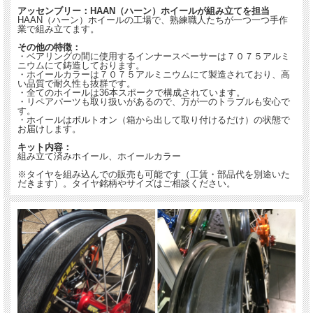
アッセンブリー：HAAN（ハーン）ホイールが組み立てを担当
HAAN（ハーン）ホイールの工場で、熟練職人たちが一つ一つ手作
業で組み立てます。
その他の特徴：
・ベアリングの間に使用するインナースペーサーは７０７５アルミ
ニウムにて鋳造しております。
・ホイールカラーは７０７５アルミニウムにて製造されており、高
い品質で耐久性も抜群です。
・全てのホイールは36本スポークで構成されています。
・リペアパーツも取り扱いがあるので、万が一のトラブルも安心で
す。
・ホイールはボルトオン（箱から出して取り付けるだけ）の状態で
お届けします。
キット内容：
組み立て済みホイール、ホイールカラー
※タイヤを組み込んでの販売も可能です（工賃・部品代を別途いた
だきます）。タイヤ銘柄やサイズはご相談ください。