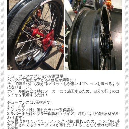
チューブレスオプションが新登場！
パンクの可能性が下がる&修理が簡単に！
そして軽量化にも繋がるメリットしか無いオプションを選べるよう
になりました。
ホイール組み立て時にメーカーにて施工するため、自分で行うのは
タイヤを装着するだけ！
チューブレスは3層構造で、
1.シール剤
2.フレックス性に優れたラバー系保護材
3.ラバーまたはケブラー保護材（サイズ、時期により保護素材が変
わります）
から構成されています。 フレックス性に優れるため、ニップルに中
から押されてもチューブレスが破れたりすることなく優れた耐久性
を実現。