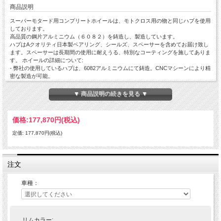
商品説明
スーパーモタード用コンプリートホイールは、モトクロス用の物と同じハブを使用
しております。
高品質の鋼片アルミニウム（６０８２）を鋳造し、製造しています。
ハブはAクオリティ日本製ベアリング、シールズ、スペーサーを含めてお届け致し
ます。スペーサーは長期間の使用に耐えうる、特別なコーティングを施してありま
す。 ホイールの詳細について:
- 弊社の使用しているハブは、6082アルミニウムにて鋳造。CNCマシーンにより精
密な製造が可能。
- 弊社のハブは（ほどんどの）標準サイズディスクブレーキやスプロケットに対応
しております。 ハブはオーバーサイズのAクオリティベアリングにも対応していま
▼ 商品説明の続きを見る ▼
す。これらのベアリングはほとんどのベアリングブランドから購入して頂けます
し、HAANからの提供も可能です。
- ベアリングの間に使用するインナースペーサーは7075アルミニウムにて鋳造して
価格:
177,870円
(税込)
おります。
- その他のハブスペーサーはベアリングと同様7075アルミニウムにて製造されてお
定価: 177,870円(税込)
り、耐久性向上の為硬化コーティングを施してあります。
- 36本スポークを採用（2スト85cc / 4スト150cc / KTM freeride ハブは32本スポー
ク）。
- スポークは極太、耐久性に優れた特別なステンレススポークを採用。使用された
注文
鋼鉄は鉄の中ではこの地球上最も固い素材となっております。
- リムは最高品質を誇る日本製（EXCEL エキセルリム）を使用。
車種：
- リペアパーツは全て提供可能です。詳細はお問合せください。
【対応車種一覧】
リムカラー: