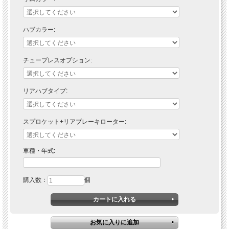
Beta 2013以降
Ducati Desmo 450MX 2025以降
Fantic XX125/250 / XE125 2021以降
ハブカラー:
Fantic XXF250/450 / XEF250/450 2021以降
Gasgas EC / EX-F / MC-F 2021以降
Gasgas 全ての MX and エンデューロモデル 2002-2020
Honda CR 125/250 1995-2007
チューブレスオプション:
Honda CRF 250/450X 2004以降
Honda CRF250L ABS 2017-2018
Honda CRF250L/M 2013-2018
Honda CRF250R/450R 2002以降 RXを含む
リアハブタイプ:
Husaberg FE/FS 全て 2002-2013
Husqvarna 701 Supermoto 2016以降 クッシュドライブハブ
Husqvarna FC/FE/TC/TE 2014以降
Husqvarna FS 450 2015以降
スプロケット+リアブレーキローター:
Husqvarna TC&TE&SMR 2004-2013
Kawasaki KX 125/250 - 2006-2020 2ストローク
Kawasaki KX250F/450F 2004以降
車種・年式:
KTM 全てのEXC/EXC-Fモデル 1995以降
KTM 全てのSX/SX-Fモデル 1995以降
KTM 450SMR 2004以降
KTM 690SMC 2015以降 クッシュドライブハブ
購入数：
個
Rieju MR Pro 300i / MR Racing 300i 2020以降
Sherco 2005以降
Suzuki RM 125/250 1999-2014
Suzuki RMZ 250 2004-2006
Suzuki RMZ 250 2007以降
Suzuki RMZ 450 2005以降