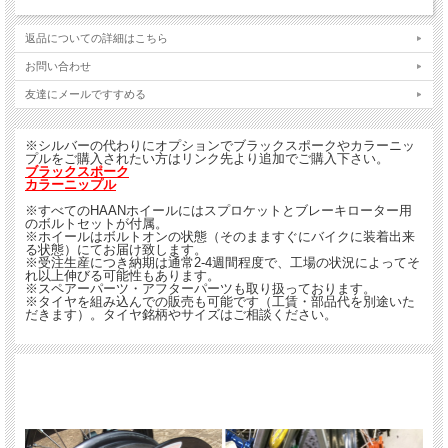
Triumph TF 250/450X 2024以降
Triumph TF 250/450X 2024以降
返品についての詳細はこちら
Yamaha YZ 125/250 1999以降
Yamaha YZ 125/250X 2015以降
お問い合わせ
Yamaha YZ250F/400/426/450F 1998以降
Yamaha YZ250/450FX 2014以降
友達にメールですすめる
Yamaha WR250F '1998以降
Yamaha WR400/426/450F '1999以降
Yamaha WR250R/250X 2007以降
※シルバーの代わりにオプションでブラックスポークやカラーニッ
プルをご購入されたい方はリンク先より追加でご購入下さい。
＊KTM, GASGAS, Husqvarna ではクッシュドライブハブも選択可能です。
ブラックスポーク
カラーニップル
＊KTM 690SMCR, Husqvarna 701 Supermotoはクッシュドライブハブのみの設定
です。
※すべてのHAANホイールにはスプロケットとブレーキローター用
装着予定車両の車種、年式を記入の上でご注文ください。
のボルトセットが付属。
※ホイールはボルトオンの状態（そのまますぐにバイクに装着出来
る状態）にてお届け致します。
※受注生産につき納期は通常2-4週間程度で、工場の状況によってそ
れ以上伸びる可能性もあります。
※スペアーパーツ・アフターパーツも取り扱っております。
※タイヤを組み込んでの販売も可能です（工賃・部品代を別途いた
だきます）。タイヤ銘柄やサイズはご相談ください。