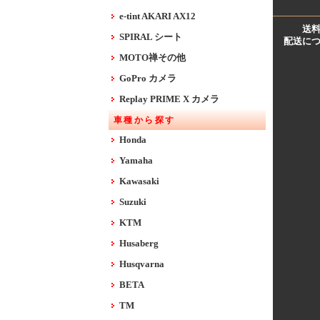
e-tint AKARI AX12
送
SPIRAL シート
配送に
MOTO禅その他
GoPro カメラ
Replay PRIME X カメラ
車種から探す
Honda
Yamaha
Kawasaki
Suzuki
KTM
Husaberg
Husqvarna
BETA
TM