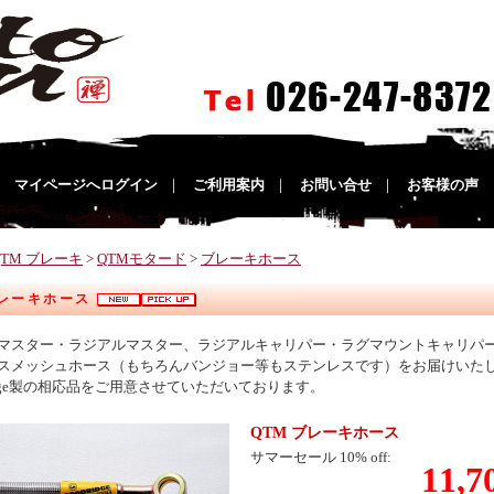
｜
マイページへログイン
｜
ご利用案内
｜
お問い合せ
｜
お客様の声
QTM ブレーキ
>
QTMモタード
>
ブレーキホース
ブレーキホース
マスター・ラジアルマスター、ラジアルキャリパー・ラグマウントキャリパ
スメッシュホース（もちろんバンジョー等もステンレスです）をお届けいたし
Ridge製の相応品をご用意させていただいております。
QTM ブレーキホース
サマーセール 10% off:
11,