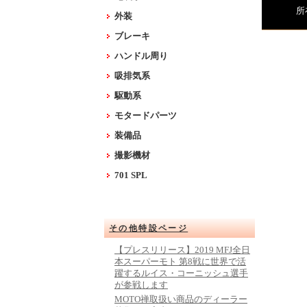
所
外装
ブレーキ
ハンドル周り
吸排気系
駆動系
モタードパーツ
装備品
撮影機材
701 SPL
その他特設ページ
【プレスリリース】2019 MFJ全日
本スーパーモト 第8戦に世界で活
躍するルイス・コーニッシュ選手
が参戦します
MOTO禅取扱い商品のディーラー