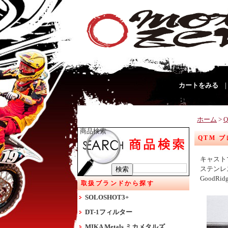
カートをみる
ホーム
>
商品検索
QTM 
キャスト
ステンレ
Good
取扱ブランドから探す
SOLOSHOT3+
DT-1フィルター
MIKA Metals ミカメタルズ