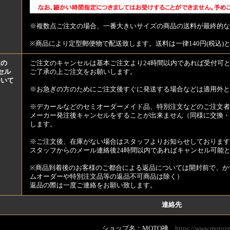
※複数点ご注文の場合、一番大きいサイズの商品の送料が最終的な
※商品により定型郵便物で配送致します。送料は一律140円(税込)
文の
ご注文のキャンセルは基本ご注文より24時間以内であれば受付可
セル
ご了承の上ご注文をお願いします。
ついて
※お急ぎの方のためにご注文後すぐに発送する場合などは適用外と
※デカールなどのセミオーダーメイド品、特別注文などのご注文者
メーカー発注後キャンセルをすることが出来ません（同様に交換・
します。
※ご注文後、在庫がない場合はスタッフよりお知らせしております
スタッフからのメール連絡後24時間以内であればキャンセル可能
※商品到着後のお客様のご都合による返品については開封前で、か
ムオーダーや特別注文品等の返品不可商品は除く）
返品の際は一度ご連絡をお願い致します。
連絡先
ショップ名：MOTO禅
https://www.motoze