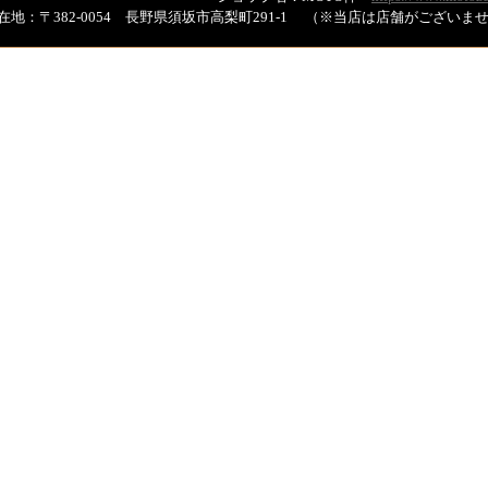
在地：〒382-0054 長野県須坂市高梨町291-1 （※当店は店舗がござい