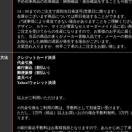
予め在庫商品の在庫確認・納期確認・適合確認をすることも可能で
14：00までのご注文で原則当日発送可(営業日に限ります）
在庫がございます商品については即日発送することができます。
（*諸事情により発送できない場合がありますことをご理解くださ
デザイン、カラー、サイズが豊富なセミオーダーメイド品に近い商
ご注文を受けてからの生産になりますので、お客様のお手元に届
また、当店の商品の多くがメーカー直輸入品です。メーカーの都合
お知らせした納期の遅延が発生する場合がございます。
大変恐れ入りますが、何卒ご了承の上ご注文をお願い致します。
い方法
クレジットカード決済
代金引換
銀行振込（前払い）
郵便振替（前払い）
楽天ペイ
Yahoo!ウォレット決済
以上がご利用いただけます。
※代金引換をご利用の際は、手数料として別途貰い受けます。
ただし、3万円（税込）以上お買い上げの場合手数料無料。3万円（
ります。
※銀行振込手数料はお客様負担となりますので、あらかじめご了承