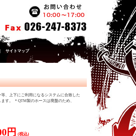
｜
サイトマップ
ー等、上下にご利用になるシステムに合致した
ます。 ＊QTM製のホースは廃盤のため、
700円
(税込)