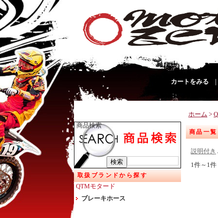
カートをみる
ホーム
>
商品検索
商品一覧
説明付き
1件～1件
取扱ブランドから探す
QTMモタード
ブレーキホース