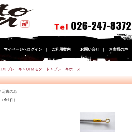
｜
マイページへログイン
｜
ご利用案内
｜
お問い合せ
｜
お客様の声
QTM ブレーキ
>
QTMモタード
> ブレーキホース
/ 写真のみ
 （全1件）