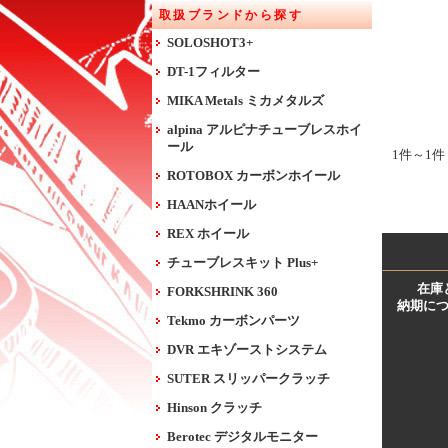
取扱ブランドから探す
SOLOSHOT3+
DT-1フィルター
MIKA Metals ミカメタルズ
alpina アルピナチューブレスホイ
ール
1件～1件
ROTOBOX カーボンホイール
HAANホイール
REX ホイール
チューブレスキット Plus+
在庫
FORKSHRINK 360
納期に
Tekmo カーボンパーツ
DVR エキゾーストシステム
SUTER スリッパークラッチ
Hinson クラッチ
Berotec デジタルモニター