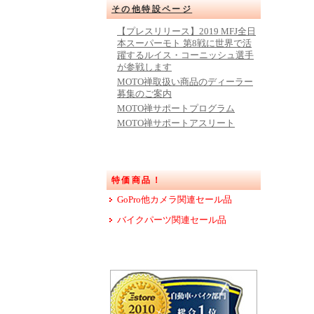
その他特設ページ
【プレスリリース】2019 MFJ全日
本スーパーモト 第8戦に世界で活
躍するルイス・コーニッシュ選手
が参戦します
MOTO禅取扱い商品のディーラー
募集のご案内
MOTO禅サポートプログラム
MOTO禅サポートアスリート
特価商品！
GoPro他カメラ関連セール品
バイクパーツ関連セール品