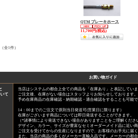
QTM ブレーキホース
11,700円
(税込)
 （全1件）
お買い物ガイド
と
当店はシステムの都合上全ての商品を「在庫あり」と表記していま
ついて
ご注文後、在庫がない場合はスタッフよりお知らせしております。
予め在庫商品の在庫確認・納期確認・適合確認をすることも可能で
14：00までのご注文で原則当日発送可(営業日に限ります）
在庫がございます商品については即日発送することができます。
（*諸事情により発送できない場合がありますことをご理解くださ
デザイン、カラー、サイズが豊富なセミオーダーメイド品に近い商
ご注文を受けてからの生産になりますので、お客様のお手元に届
また、当店の商品の多くがメーカー直輸入品です。メーカーの都合