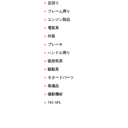
足回り
フレーム周り
エンジン部品
電装系
外装
ブレーキ
ハンドル周り
吸排気系
駆動系
モタードパーツ
装備品
撮影機材
701 SPL