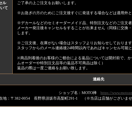
セル
ご了承の上ご注文をお願いします。
ついて
※お急ぎの方のためにご注文後すぐに発送する場合などは適用外と
※デカールなどのセミオーダーメイド品、特別注文などのご注文者
メーカー発注後キャンセルをすることが出来ません（同様に交換・
します。
※ご注文後、在庫がない場合はスタッフよりお知らせしております
スタッフからのメール連絡後24時間以内であればキャンセル可能
※商品到着後のお客様のご都合による返品については開封前で、か
ムオーダーや特別注文品等の返品不可商品は除く）
返品の際は一度ご連絡をお願い致します。
連絡先
ショップ名：MOTO禅
https://www.motoze
在地：〒382-0054 長野県須坂市高梨町291-1 （※当店は店舗がござい