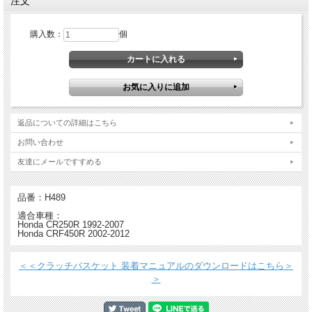
注文
購入数：
個
ビレットプルーフ クラッチバスケット キックスターターギア＆クッション付
返品についての詳細はこちら
・ ほぼすべての有名ファクトリー・チームやライダーが使用
・ クラッチ性能と寿命が格段に向上
お問い合わせ
・ 放熱性の向上
・ 航空宇宙技術でも使用される強度の優れたT6アルミ材から削り出し、 ハードコ
友達にメールですすめる
ーティング加工を施すことによりノーマルに比べ5倍の耐久性を実現* (*適切なメン
テナンスが前提）
・ 加工精度が高いためクラッチを切った時はきちんと切れ、熱をあまり発しな
品番：H489
い。つなげる時はよりスムーズにつながる。
適合車種：
・ ヒンソンのクラッチ コンポーネントプレッシャープレートとインナーハブを一
Honda CR250R 1992-2007
緒に 使うことでクラッチジャダーを防止
Honda CRF450R 2002-2012
＜＜クラッチバスケット 装着マニュアルのダウンロードはこちら＞
＞