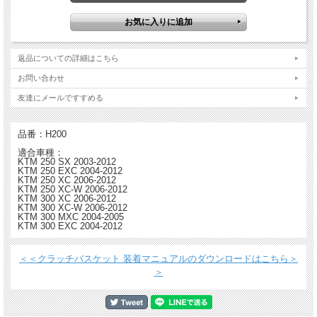
ビレットプルーフ クラッチバスケット
返品についての詳細はこちら
・ ほぼすべての有名ファクトリー・チームやライダーが使用
・ クラッチ性能と寿命が格段に向上
お問い合わせ
・ 放熱性の向上
・ 航空宇宙技術でも使用される強度の優れたT6アルミ材から削り出し、 ハードコ
友達にメールですすめる
ーティング加工を施すことによりノーマルに比べ5倍の耐久性を実現* (*適切なメン
テナンスが前提）
・ 加工精度が高いためクラッチを切った時はきちんと切れ、熱をあまり発しな
品番：H200
い。つなげる時はよりスムーズにつながる。
適合車種：
・ ヒンソンのクラッチ コンポーネントプレッシャープレートとインナーハブを一
KTM 250 SX 2003-2012
緒に 使うことでクラッチジャダーを防止
KTM 250 EXC 2004-2012
KTM 250 XC 2006-2012
KTM 250 XC-W 2006-2012
KTM 300 XC 2006-2012
KTM 300 XC-W 2006-2012
KTM 300 MXC 2004-2005
KTM 300 EXC 2004-2012
＜＜クラッチバスケット 装着マニュアルのダウンロードはこちら＞
＞