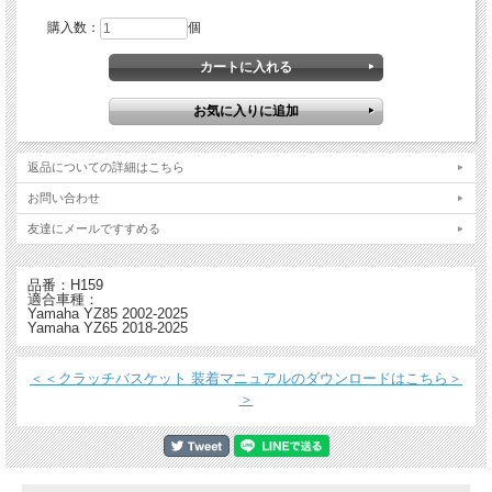
購入数：
個
ビレットプルーフ クラッチバスケット
返品についての詳細はこちら
・ ほぼすべての有名ファクトリー・チームやライダーが使用
・ クラッチ性能と寿命が格段に向上
お問い合わせ
・ 放熱性の向上
・ 航空宇宙技術でも使用される強度の優れたT6アルミ材から削り出し、 ハードコ
友達にメールですすめる
ーティング加工を施すことによりノーマルに比べ5倍の耐久性を実現* (*適切なメン
テナンスが前提）
・ 加工精度が高いためクラッチを切った時はきちんと切れ、熱をあまり発しな
品番：H159
適合車種：
い。つなげる時はよりスムーズにつながる。
Yamaha YZ85 2002-2025
・ ヒンソンのクラッチ コンポーネントプレッシャープレートとインナーハブを一
Yamaha YZ65 2018-2025
緒に 使うことでクラッチジャダーを防止
＜＜クラッチバスケット 装着マニュアルのダウンロードはこちら＞
＞