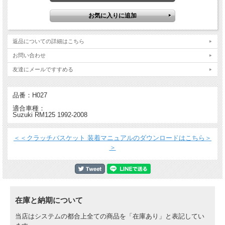
ビレットプルーフ クラッチバスケット
返品についての詳細はこちら
・ ほぼすべての有名ファクトリー・チームやライダーが使用
・ クラッチ性能と寿命が格段に向上
お問い合わせ
・ 放熱性の向上
・ 航空宇宙技術でも使用される強度の優れたT6アルミ材から削り出し、 ハードコ
友達にメールですすめる
ーティング加工を施すことによりノーマルに比べ5倍の耐久性を実現* (*適切なメン
テナンスが前提）
・ 加工精度が高いためクラッチを切った時はきちんと切れ、熱をあまり発しな
品番：H027
い。つなげる時はよりスムーズにつながる。
適合車種：
・ ヒンソンのクラッチ コンポーネントプレッシャープレートとインナーハブを一
Suzuki RM125 1992-2008
緒に 使うことでクラッチジャダーを防止
＜＜クラッチバスケット 装着マニュアルのダウンロードはこちら＞
＞
在庫と納期について
当店はシステムの都合上全ての商品を「在庫あり」と表記してい