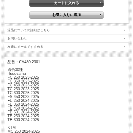
Hinson ヒンソン ビレットプルーフ クラッチカバー
・チームホンダ、カワサキ、スズキ、ＫＴＭを含むほぼすべてのファクトリー・チ
返品についての詳細はこちら
ームに選ばれており、レースにおける実績に裏づけられるようにその実力が証明さ
れている
お問い合わせ
・ブーツによる小傷を防止するためにハードコーティング加工を施し、耐久性を実
現
友達にメールですすめる
・放熱性の向上
・ノーマルよりも強度が高い
・航空宇宙技術でも使用される強度の優れたT6アルミ材から削り出し
品番：CA480-2301
適合車種
※写真はイメージであり実物と異なる場合があります。
Husqvarna
FC 250 2023-2025
FC 350 2023-2025
FC 450 2023-2025
TC 250 2023-2025
TC 300 2025 2025
FS 450 2023-2025
FE 250 2024-2025
FE 350 2024-2025
FE 450 2024-2025
FE 501 2024-2025
TE 250 2024-2025
TE 300 2024-2025
KTM
MC 250 2024-2025