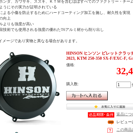
ホンダ、カワサキ、スズキ、ＫＴＭを含むほぼすべてのファクトリー・チー
ようにその実力が証明されている
による小傷を防止するためにハードコーティング加工を施し、耐久性を実現
の向上
ルよりも強度が高い
宙技術でも使用される強度の優れたT6アルミ材から削り出し
イメージであり実物と異なる場合があります。
HINSON ヒンソン ビレットクラッチカバー H
2023, KTM 250-350 SX-F/EXC-F, G
価格:
32,
購入数:
返品につ
レビュー
この商品