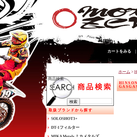
カートをみる
ホーム
>
H
商品検索
HINSON
GASGAS
取扱ブランドから探す
SOLOSHOT3+
DT-1フィルター
MIKA Metals ミカメタルズ