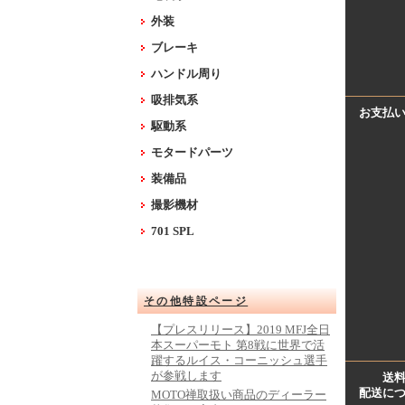
外装
ブレーキ
ハンドル周り
吸排気系
お支払
駆動系
モタードパーツ
装備品
撮影機材
701 SPL
その他特設ページ
【プレスリリース】2019 MFJ全日
本スーパーモト 第8戦に世界で活
躍するルイス・コーニッシュ選手
が参戦します
送
配送に
MOTO禅取扱い商品のディーラー