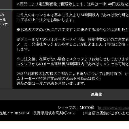
※商品により定型郵便物で配送致します。送料は一律140円(税込)
文の
ご注文のキャンセルは基本ご注文より24時間以内であれば受付可
セル
ご了承の上ご注文をお願いします。
ついて
※お急ぎの方のためにご注文後すぐに発送する場合などは適用外と
※デカールなどのセミオーダーメイド品、特別注文などのご注文者
メーカー発注後キャンセルをすることが出来ません（同様に交換・
します。
※ご注文後、在庫がない場合はスタッフよりお知らせしております
スタッフからのメール連絡後24時間以内であればキャンセル可能
※商品到着後のお客様のご都合による返品については開封前で、か
ムオーダーや特別注文品等の返品不可商品は除く）
返品の際は一度ご連絡をお願い致します。
連絡先
ショップ名：MOTO禅
https://www.motoze
在地：〒382-0054 長野県須坂市高梨町291-1 （※当店は店舗がござい