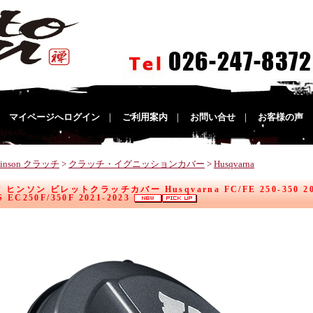
｜
マイページへログイン
｜
ご利用案内
｜
お問い合せ
｜
お客様の声
inson クラッチ
>
クラッチ・イグニッションカバー
>
Husqvarna
 ヒンソン ビレットクラッチカバー Husqvarna FC/FE 250-350 2016-
 EC250F/350F 2021-2023