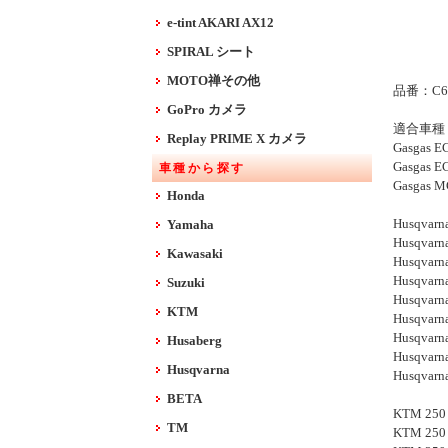
e-tint AKARI AX12
SPIRAL シート
MOTO禅その他
品番：C6
GoPro カメラ
適合車種
Replay PRIME X カメラ
Gasgas E
Gasgas E
車種から探す
Gasgas M
Honda
Husqvarn
Yamaha
Husqvarn
Kawasaki
Husqvarn
Husqvarn
Suzuki
Husqvarn
KTM
Husqvarn
Husqvarn
Husaberg
Husqvarn
Husqvarna
Husqvarn
BETA
KTM 250 
TM
KTM 250 