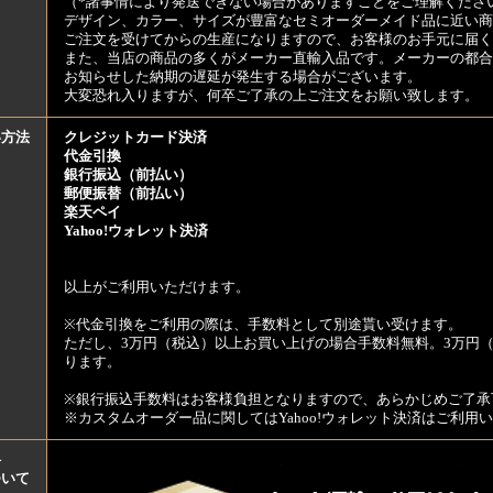
（*諸事情により発送できない場合がありますことをご理解くださ
デザイン、カラー、サイズが豊富なセミオーダーメイド品に近い商
ご注文を受けてからの生産になりますので、お客様のお手元に届
また、当店の商品の多くがメーカー直輸入品です。メーカーの都合
お知らせした納期の遅延が発生する場合がございます。
大変恐れ入りますが、何卒ご了承の上ご注文をお願い致します。
い方法
クレジットカード決済
代金引換
銀行振込（前払い）
郵便振替（前払い）
楽天ペイ
Yahoo!ウォレット決済
以上がご利用いただけます。
※代金引換をご利用の際は、手数料として別途貰い受けます。
ただし、3万円（税込）以上お買い上げの場合手数料無料。3万円（
ります。
※銀行振込手数料はお客様負担となりますので、あらかじめご了承
※カスタムオーダー品に関してはYahoo!ウォレット決済はご利
料
ついて