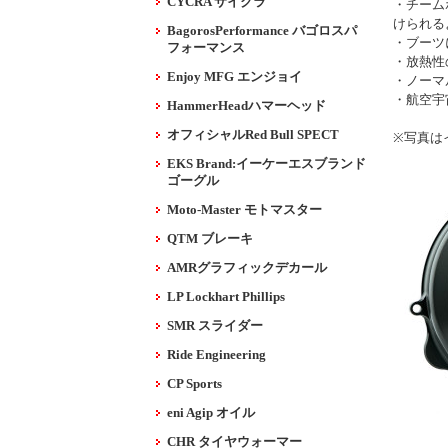
CYCRA サイクラ
・チーム
けられる
BagorosPerformance バゴロスパ
・ブーツ
フォーマンス
・放熱性
Enjoy MFG エンジョイ
・ノーマ
・航空宇
HammerHeadハマーヘッド
オフィシャルRed Bull SPECT
※写真は
EKS Brand:イーケーエスブランド
ゴーグル
Moto-Master モトマスター
QTM ブレーキ
AMRグラフィックデカール
LP Lockhart Phillips
SMR スライダー
Ride Engineering
CP Sports
eni Agip オイル
CHR タイヤウォーマー