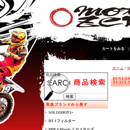
カートをみる
ホーム
>
H
商品検索
HINSON
TC125 2
取扱ブランドから探す
SOLOSHOT3+
DT-1フィルター
MIKA Metals ミカメタルズ