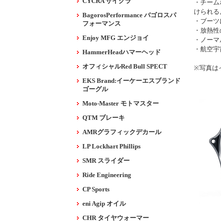
CYCRA サイクラ
・チーム
けられる
BagorosPerformance バゴロスパ
・ブーツ
フォーマンス
・放熱性
Enjoy MFG エンジョイ
・ノーマ
・航空宇
HammerHeadハマーヘッド
オフィシャルRed Bull SPECT
※写真は
EKS Brand:イーケーエスブランド
ゴーグル
Moto-Master モトマスター
QTM ブレーキ
AMRグラフィックデカール
LP Lockhart Phillips
SMR スライダー
Ride Engineering
CP Sports
eni Agip オイル
CHR タイヤウォーマー