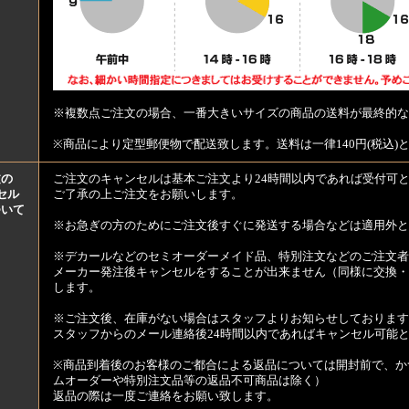
※複数点ご注文の場合、一番大きいサイズの商品の送料が最終的な
※商品により定型郵便物で配送致します。送料は一律140円(税込)
文の
ご注文のキャンセルは基本ご注文より24時間以内であれば受付可
セル
ご了承の上ご注文をお願いします。
ついて
※お急ぎの方のためにご注文後すぐに発送する場合などは適用外と
※デカールなどのセミオーダーメイド品、特別注文などのご注文者
メーカー発注後キャンセルをすることが出来ません（同様に交換・
します。
※ご注文後、在庫がない場合はスタッフよりお知らせしております
スタッフからのメール連絡後24時間以内であればキャンセル可能
※商品到着後のお客様のご都合による返品については開封前で、か
ムオーダーや特別注文品等の返品不可商品は除く）
返品の際は一度ご連絡をお願い致します。