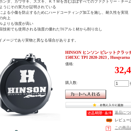
ホンダ、カワサキ、スズキ、ＫＴＭを含むほぼすべてのファクトリー・チー
ようにその実力が証明されている
による小傷を防止するためにハードコーティング加工を施し、耐久性を実現
の向上
ルよりも強度が高い
宙技術でも使用される強度の優れたT6アルミ材から削り出し
イメージであり実物と異なる場合があります。
HINSON ヒンソン ビレットクラッチカバー 
150EXC TPI 2020-2023 , Husqvarna 
価格:
32,
購入数:
返品につ
レビュー
この商品