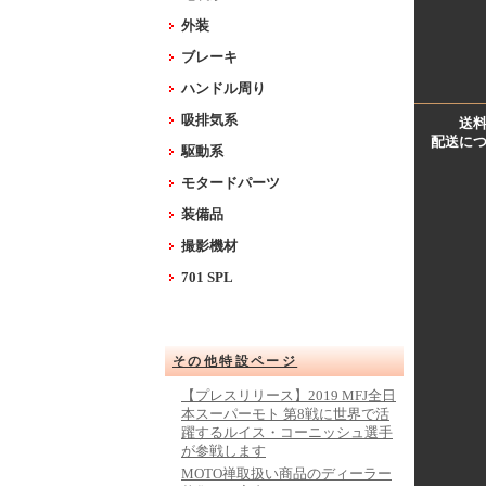
外装
ブレーキ
ハンドル周り
吸排気系
送
配送に
駆動系
モタードパーツ
装備品
撮影機材
701 SPL
その他特設ページ
【プレスリリース】2019 MFJ全日
本スーパーモト 第8戦に世界で活
躍するルイス・コーニッシュ選手
が参戦します
MOTO禅取扱い商品のディーラー