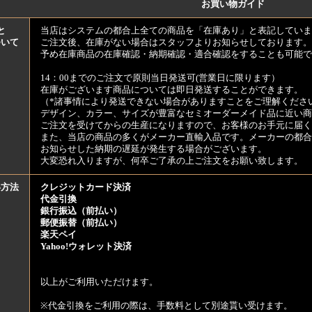
お買い物ガイド
と
当店はシステムの都合上全ての商品を「在庫あり」と表記していま
ついて
ご注文後、在庫がない場合はスタッフよりお知らせしております。
予め在庫商品の在庫確認・納期確認・適合確認をすることも可能で
14：00までのご注文で原則当日発送可(営業日に限ります）
在庫がございます商品については即日発送することができます。
（*諸事情により発送できない場合がありますことをご理解くださ
デザイン、カラー、サイズが豊富なセミオーダーメイド品に近い商
ご注文を受けてからの生産になりますので、お客様のお手元に届
また、当店の商品の多くがメーカー直輸入品です。メーカーの都合
お知らせした納期の遅延が発生する場合がございます。
大変恐れ入りますが、何卒ご了承の上ご注文をお願い致します。
い方法
クレジットカード決済
代金引換
銀行振込（前払い）
郵便振替（前払い）
楽天ペイ
Yahoo!ウォレット決済
以上がご利用いただけます。
※代金引換をご利用の際は、手数料として別途貰い受けます。