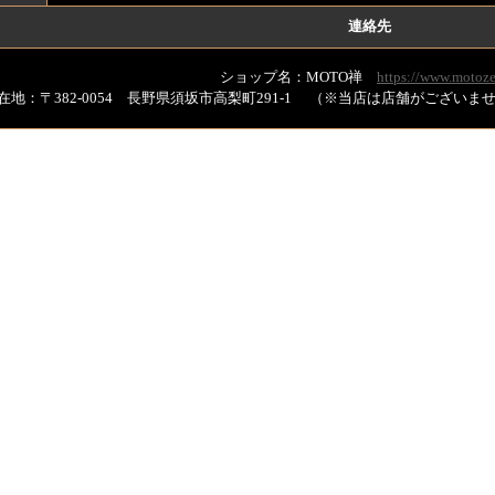
連絡先
ショップ名：MOTO禅
https://www.motoze
在地：〒382-0054 長野県須坂市高梨町291-1 （※当店は店舗がござい