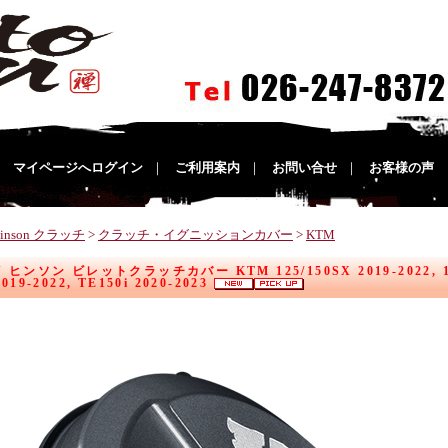
｜
マイページへログイン
｜
ご利用案内
｜
お問い合せ
｜
お客様の声
inson クラッチ
>
クラッチ・イグニッションカバー
>
KTM
 ヒンソン ビレットクラッチカバー KTM 125/150SX 2019-2022, 150E
019-2022, TE150i 2020-2023