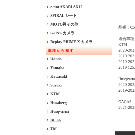
e-tint AKARI AX12
SPIRAL シート
MOTO禅その他
品番：C50
GoPro カメラ
適合車種
Replay PRIME X カメラ
KTM
2020-202
車種から探す
2019-202
Honda
2019-202
2019 12
Yamaha
Kawasaki
Husqvarn
2020-202
Suzuki
2019-202
KTM
GAGAS
Husaberg
2021-20
Husqvarna
BETA
TM