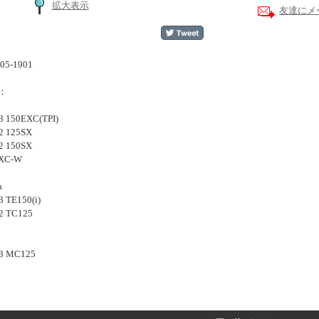
拡大表示
友達にメ
5-1901
：
3 150EXC(TPI)
2 125SX
2 150SX
5XC-W
a
3 TE150(i)
2 TC125
23 MC125