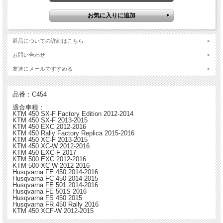
Hinson ヒンソン ビレットプルーフ クラッチカバー
・チームホンダ、カワサキ、スズキ、ＫＴＭを含むほぼすべてのファクトリー・チ
返品についての詳細はこちら
ームに選ばれており、レースにおける実績に裏づけられるようにその実力が証明さ
れている
お問い合わせ
・ブーツによる小傷を防止するためにハードコーティング加工を施し、耐久性を実
現
友達にメールですすめる
・放熱性の向上
・ノーマルよりも強度が高い
・航空宇宙技術でも使用される強度の優れたT6アルミ材から削り出し
品番：C454
適合車種：
※写真はイメージであり実物と異なる場合があります。
KTM 450 SX-F Factory Edition 2012-2014
KTM 450 SX-F 2013-2015
KTM 450 EXC 2012-2016
KTM 450 Rally Factory Replica 2015-2016
KTM 450 XC-F 2013-2015
KTM 450 XC-W 2012-2016
KTM 450 EXC-F 2017
KTM 500 EXC 2012-2016
KTM 500 XC-W 2012-2016
Husqvarna FE 450 2014-2016
Husqvarna FC 450 2014-2015
Husqvarna FE 501 2014-2016
Husqvarna FE 501S 2016
Husqvarna FS 450 2015
Husqvarna FR 450 Rally 2016
KTM 450 XCF-W 2012-2015